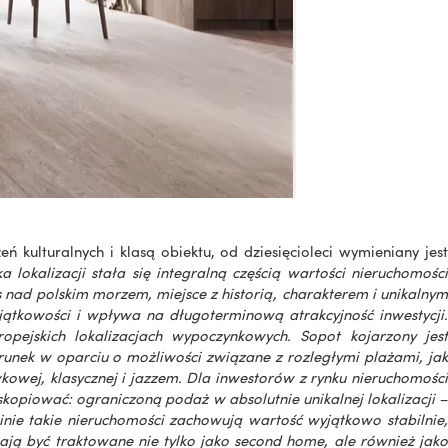
 kulturalnych i klasą obiektu, od dziesięcioleci wymieniany jest
 lokalizacji stała się integralną częścią wartości nieruchomośc
 nad polskim morzem, miejsce z historią, charakterem i unikalny
ątkowości i wpływa na długoterminową atrakcyjność inwestycji.
pejskich lokalizacjach wypoczynkowych. Sopot kojarzony jest
erunek w oparciu o możliwości związane z rozległymi plażami, jak
kowej, klasycznej i jazzem. Dla inwestorów z rynku nieruchomości
kopiować: ograniczoną podaż w absolutnie unikalnej lokalizacji –
minie takie nieruchomości zachowują wartość wyjątkowo stabilnie,
ją być traktowane nie tylko jako second home, ale również jako