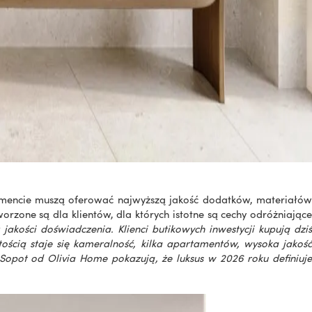
egmencie muszą oferować najwyższą jakość dodatków, materiałów
orzone są dla klientów, dla których istotne są cechy odróżniając
akości doświadczenia. Klienci butikowych inwestycji kupują dziś
ością staje się kameralność, kilka apartamentów, wysoka jakość
na Sopot od Olivia Home pokazują, że luksus w 2026 roku definiuje