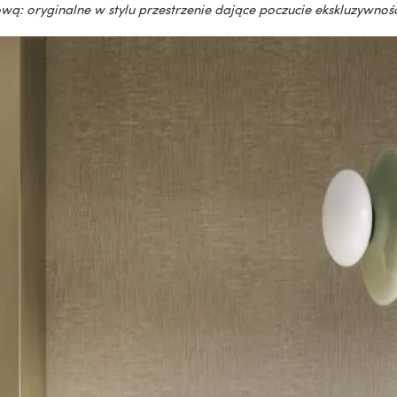
ą: oryginalne w stylu przestrzenie dające poczucie ekskluzywności