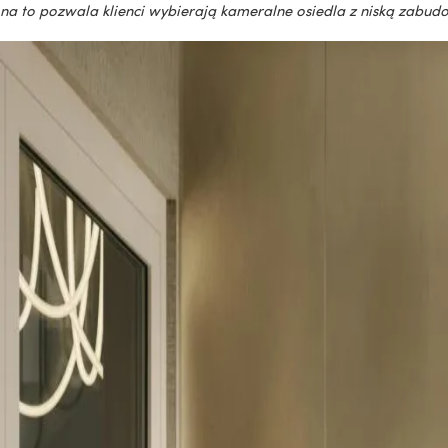
na to pozwala klienci wybierają kameralne osiedla z niską zabudow