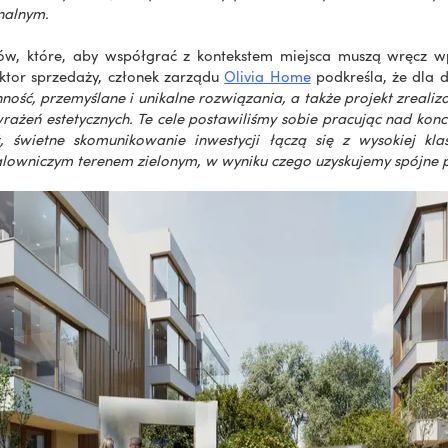
nalnym.
ów, które, aby współgrać z kontekstem miejsca muszą wręcz wp
ktor sprzedaży, członek zarządu
Olivia Home
podkreśla, że dla 
ność, przemyślane i unikalne rozwiązania, a także projekt zreali
wrażeń estetycznych. Te cele postawiliśmy sobie pracując nad konc
świetne skomunikowanie inwestycji łączą się z wysokiej klas
wniczym terenem zielonym, w wyniku czego uzyskujemy spójne poł