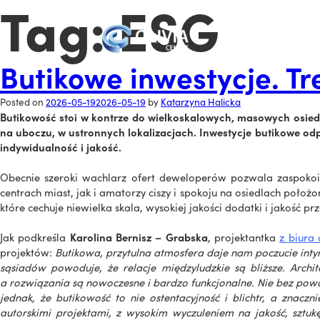
Tag:
ESG
Butikowe inwestycje. Tre
Posted on
2026-05-19
2026-05-19
by
Katarzyna Halicka
Butikowość stoi w kontrze do wielkoskalowych, masowych osiedl
na uboczu, w ustronnych lokalizacjach. Inwestycje butikowe odp
indywidualność i jakość.
Obecnie szeroki wachlarz ofert deweloperów pozwala zaspokoić 
centrach miast, jak i amatorzy ciszy i spokoju na osiedlach poło
które cechuje niewielka skala, wysokiej jakości dodatki i jakość pr
Jak podkreśla
Karolina Bernisz – Grabska
, projektantka
z biura
projektów:
Butikowa, przytulna atmosfera daje nam poczucie intym
sąsiadów powoduje, że relacje międzyludzkie są bliższe. Archit
a rozwiązania są nowoczesne i bardzo funkcjonalne. Nie bez powod
jednak, że butikowość to nie ostentacyjność i blichtr, a znacz
autorskimi projektami, z wysokim wyczuleniem na jakość, sztukę