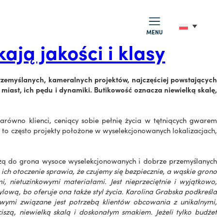
MENU
ają jakości i klasy
przemyślanych, kameralnych projektów, najczęściej powstających
miast, ich pędu i dynamiki. Butikowość oznacza niewielką skalę,
równo klienci, ceniący sobie pełnię życia w tętniących gwarem
, to często projekty położone w wyselekcjonowanych lokalizacjach,
eżą do grona wysoce wyselekcjonowanych i dobrze przemyślanyc
ich otoczenie sprawia, że czujemy się bezpiecznie, a wąskie grono
i, nietuzinkowymi materiałami. Jest nieprzeciętnie i wyjątkowo,
lową, bo oferuje ona także styl życia. Karolina Grabska podkreśla
ikowymi związane jest potrzebą klientów obcowania z unikalnymi,
szą, niewielką skalą i doskonałym smakiem. Jeżeli tylko budżet