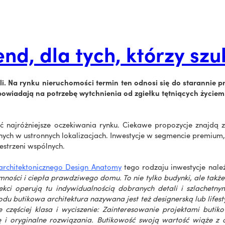
nd, dla tych, którzy szuk
i. Na rynku nieruchomości termin ten odnosi się do starannie 
owiadają na potrzebę wytchnienia od zgiełku tętniących życiem 
najróżniejsze oczekiwania rynku. Ciekawe propozycje znajdą za
żonych w ustronnych lokalizacjach. Inwestycje w segmencie premium
zestrzeni wspólnych.
 architektonicznego Design Anatomy
tego rodzaju inwestycje nal
ności i ciepła prawdziwego domu. To nie tylko budynki, ale także 
ekci operują tu indywidualnością dobranych detali i szlachetnym
u butikowa architektura nazywana jest też designerską lub lifesty
nie częściej klasa i wyciszenie: Zainteresowanie projektami but
 i oryginalne rozwiązania. Butikowość swoją wartość wiąże z ci