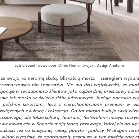
Leśna Sopot | deweloper: Olivia Home | projekt: Design Anatomy
 ze swoją kameralną skalą, bliskością morza i szeregiem wydarzeń
 przeznaczonych dla koneserów.
Nie ma dziś wątpliwości, że marka
cjonuje w świadomości klientów jako najbardziej prestiżowy adres
nie jak marka w świecie dóbr luksusowych: buduje poczucie wyj
 polskimi kurortami, lecz z nieruchomościami premium w euro
 związanych z kulturą i rekreacją. Od lat miasto buduje swój wiz
razowego, ale także kulturą: teatrami, festiwalami muzyki rozryw
we inwestycje w Sopocie mają jedną przewagę, której nie da się s
adkości niż na klasycznej relacji popytu i podaży. W długim ter
ś widać wyraźnie, że apartamenty premium w tym mieście zaczyna