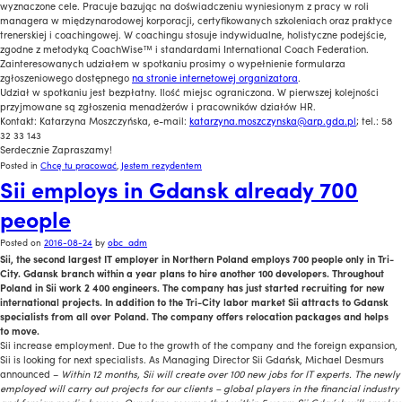
wyznaczone cele. Pracuje bazując na doświadczeniu wyniesionym z pracy w roli
managera w międzynarodowej korporacji, certyfikowanych szkoleniach oraz praktyce
trenerskiej i coachingowej. W coachingu stosuje indywidualne, holistyczne podejście,
zgodne z metodyką CoachWise™ i standardami International Coach Federation.
Zainteresowanych udziałem w spotkaniu prosimy o wypełnienie formularza
zgłoszeniowego dostępnego
na stronie internetowej organizatora
.
Udział w spotkaniu jest bezpłatny. Ilość miejsc ograniczona. W pierwszej kolejności
przyjmowane są zgłoszenia menadżerów i pracowników działów HR.
Kontakt: Katarzyna Moszczyńska, e-mail:
katarzyna.moszczynska@arp.gda.pl
; tel.: 58
32 33 143
Serdecznie Zapraszamy!
Posted in
Chcę tu pracować
,
Jestem rezydentem
Sii employs in Gdansk already 700
people
Posted on
2016-08-24
by
obc_adm
Sii, the second largest IT employer in Northern Poland employs 700 people only in Tri-
City. Gdansk branch within a year plans to hire another 100 developers.
Throughout
Poland in Sii work 2 400 engineers. The company has just started recruiting for new
international projects.
In addition to the Tri-City labor market Sii attracts to Gdansk
specialists from all over Poland. The company offers relocation packages and helps
to move.
Sii increase employment. Due to the growth of the company and the foreign expansion,
Sii is looking for next specialists. As Managing Director Sii Gdańsk, Michael Desmurs
announced –
Within 12 months, Sii will create over 100 new jobs for IT experts. The newly
employed will carry out projects for our clients – global players in the financial industry