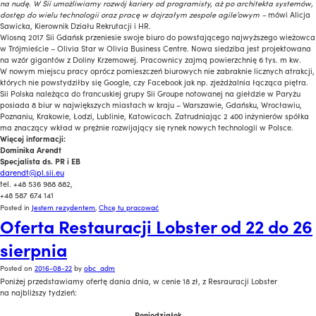
na nudę. W Sii umożliwiamy rozwój kariery od programisty, aż po architekta systemów,
dostęp do wielu technologii oraz pracę w dojrzałym zespole agile’owym –
mówi Alicja
Sawicka, Kierownik Działu Rekrutacji i HR.
Wiosną 2017 Sii Gdańsk przeniesie swoje biuro do powstającego najwyższego wieżowca
w Trójmieście – Olivia Star w Olivia Business Centre. Nowa siedziba jest projektowana
na wzór gigantów z Doliny Krzemowej. Pracownicy zajmą powierzchnię 6 tys. m kw.
W nowym miejscu pracy oprócz pomieszczeń biurowych nie zabraknie licznych atrakcji,
których nie powstydziłby się Google, czy Facebook jak np. zjeżdżalnia łącząca piętra.
Sii Polska należąca do francuskiej grupy Sii Groupe notowanej na giełdzie w Paryżu
posiada 8 biur w największych miastach w kraju – Warszawie, Gdańsku, Wrocławiu,
Poznaniu, Krakowie, Łodzi, Lublinie, Katowicach. Zatrudniając 2 400 inżynierów spółka
ma znaczący wkład w prężnie rozwijający się rynek nowych technologii w Polsce.
Więcej informacji:
Dominika Arendt
Specjalista ds. PR i EB
darendt@pl.sii.eu
tel. +48 536 988 882,
+48 587 674 141
Posted in
Jestem rezydentem
,
Chcę tu pracować
Oferta Restauracji Lobster od 22 do 26
sierpnia
Posted on
2016-08-22
by
obc_adm
Poniżej przedstawiamy ofertę dania dnia, w cenie 18 zł, z Resrauracji Lobster
na najbliższy tydzień:
Poniedziałek