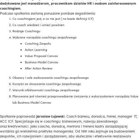
dedykowane jest menadżerom, pracownikom działów HR i osobom zainteresowanym
coachingiem.
Podczas spotkania zostaną poruszone poniższe zagadnienia:
Co coachingiem jest, a co nie jest ( na bazie definicji ICF)
Co coach wiedzieć i umieć powinien
Rodzaje Coachingu
Wybrane narzędzia coachingu zespołowego
Coaching Zespołu
Action Learning
Value Proposal Canvas
Business Model Canvas
After Action Review
Obszary i cele zastosowania coachingu zespołowego
Korzyści ze stosowania coachingu zespołowego
Warunki efektywności coachingu zespołowego
Planowane jest również przeprowadzenie ćwiczenia z wykorzystaniem narzędzia Value
lub Business Model Canvas
Spotkanie poprowadzi
Jarosław Łojewski
. Coach biznesu, doradca, trener, manager IT,
ACC ICF. Specjalizuje się w coachingu: biznesowym, rozwoju zawodowego
oraz kreatywności. Jako coacha, doradcę, mentora i trenera kadry zarządzającej
wyróżnia go wieloletnia praktyka managerska. Od 1991 roku zajmuje się budowaniem
zespołów, ich rozwijaniem i zarządzaniem, aby skutecznie i efektywnie realizowały