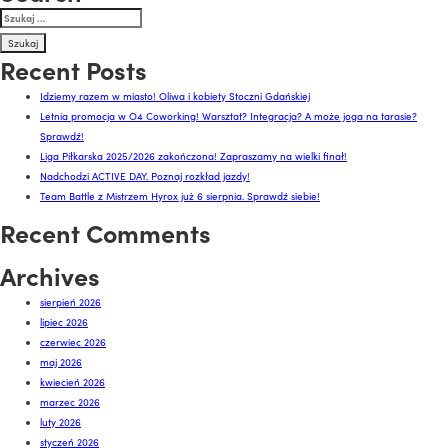
po
Szukaj:
wpisach
Recent Posts
Idziemy razem w miasto! Oliwa i kobiety Stoczni Gdańskiej
Letnia promocja w O4 Coworking! Warsztat? Integracja? A może joga na tarasie?
Sprawdź!
Liga Piłkarska 2025/2026 zakończona! Zapraszamy na wielki finał!
Nadchodzi ACTIVE DAY. Poznaj rozkład jazdy!
Team Battle z Mistrzem Hyrox już 6 sierpnia. Sprawdź siebie!
Recent Comments
Archives
sierpień 2026
lipiec 2026
czerwiec 2026
maj 2026
kwiecień 2026
marzec 2026
luty 2026
styczeń 2026