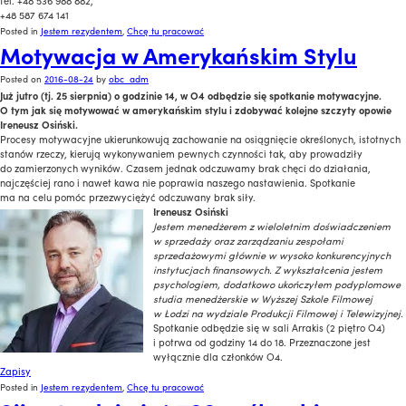
tel. +48 536 988 882,
+48 587 674 141
Posted in
Jestem rezydentem
,
Chcę tu pracować
Motywacja w Amerykańskim Stylu
Posted on
2016-08-24
by
obc_adm
Już jutro (tj. 25 sierpnia) o godzinie 14, w O4 odbędzie się spotkanie motywacyjne.
O tym jak się motywować w amerykańskim stylu i zdobywać kolejne szczyty opowie
Ireneusz Osiński.
Procesy motywacyjne ukierunkowują zachowanie na osiągnięcie określonych, istotnych
stanów rzeczy, kierują wykonywaniem pewnych czynności tak, aby prowadziły
do zamierzonych wyników. Czasem jednak odczuwamy brak chęci do działania,
najczęściej rano i nawet kawa nie poprawia naszego nastawienia. Spotkanie
ma na celu pomóc przezwyciężyć odczuwany brak siły.
Ireneusz Osiński
Jestem menedżerem z wieloletnim doświadczeniem
w sprzedaży oraz zarządzaniu zespołami
sprzedażowymi głównie w wysoko konkurencyjnych
instytucjach finansowych. Z wykształcenia jestem
psychologiem, dodatkowo ukończyłem podyplomowe
studia menedżerskie w Wyższej Szkole Filmowej
w Łodzi na wydziale Produkcji Filmowej i Telewizyjnej.
Spotkanie odbędzie się w sali Arrakis (2 piętro O4)
i potrwa od godziny 14 do 18. Przeznaczone jest
wyłącznie dla członków O4.
Zapisy
Posted in
Jestem rezydentem
,
Chcę tu pracować