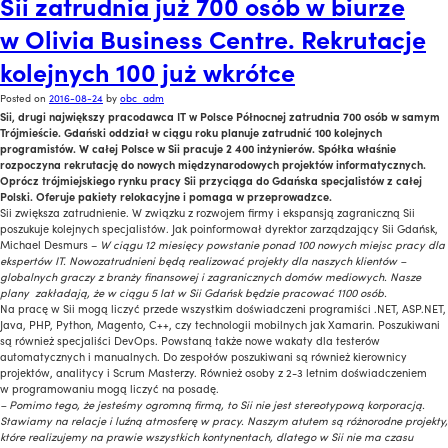
Sii zatrudnia już 700 osób w biurze
w Olivia Business Centre. Rekrutacje
kolejnych 100 już wkrótce
Posted on
2016-08-24
by
obc_adm
Sii, drugi największy pracodawca IT w Polsce Północnej zatrudnia 700 osób w samym
Trójmieście. Gdański oddział w ciągu roku planuje zatrudnić 100 kolejnych
programistów. W całej Polsce w Sii pracuje 2 400 inżynierów. Spółka właśnie
rozpoczyna rekrutację do nowych międzynarodowych projektów informatycznych.
Oprócz trójmiejskiego rynku pracy Sii przyciąga do Gdańska specjalistów z całej
Polski. Oferuje pakiety relokacyjne i pomaga w przeprowadzce.
Sii zwiększa zatrudnienie. W związku z rozwojem firmy i ekspansją zagraniczną Sii
poszukuje kolejnych specjalistów. Jak poinformował dyrektor zarządzający Sii Gdańsk,
Michael Desmurs –
W ciągu 12 miesięcy powstanie ponad 100 nowych miejsc pracy dla
ekspertów IT. Nowozatrudnieni będą realizować projekty dla naszych klientów –
globalnych graczy z branży finansowej i zagranicznych domów mediowych. Nasze
plany zakładają, że w ciągu 5 lat w Sii Gdańsk będzie pracować 1100 osób.
Na pracę w Sii mogą liczyć przede wszystkim doświadczeni programiści .NET, ASP.NET,
Java, PHP, Python, Magento, C++, czy technologii mobilnych jak Xamarin. Poszukiwani
są również specjaliści DevOps. Powstaną także nowe wakaty dla testerów
automatycznych i manualnych. Do zespołów poszukiwani są również kierownicy
projektów, analitycy i Scrum Masterzy. Również osoby z 2-3 letnim doświadczeniem
w programowaniu mogą liczyć na posadę.
– Pomimo tego, że jesteśmy ogromną firmą, to Sii nie jest stereotypową korporacją.
Stawiamy na relacje i luźną atmosferę w pracy. Naszym atutem są różnorodne projekty,
które realizujemy na prawie wszystkich kontynentach, dlatego w Sii nie ma czasu