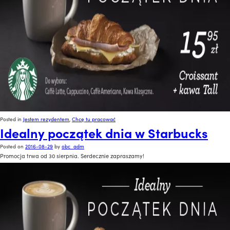
Posted in
Jestem rezydentem
,
Chcę tu pracować
Idealny początek dnia w Starbucks
Posted on
2016-08-29
by
obc_adm
Promocja trwa od 30 sierpnia. Serdecznie zapraszamy!