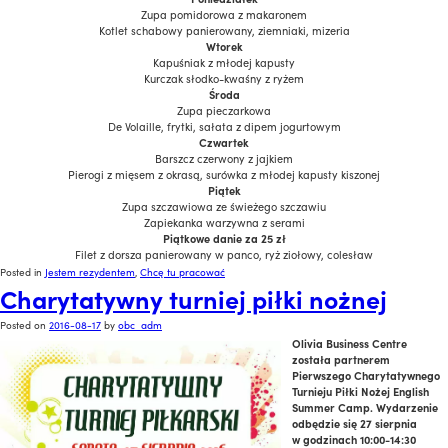
Zupa pomidorowa z makaronem
Kotlet schabowy panierowany, ziemniaki, mizeria
Wtorek
Kapuśniak z młodej kapusty
Kurczak słodko-kwaśny z ryżem
Środa
Zupa pieczarkowa
De Volaille, frytki, sałata z dipem jogurtowym
Czwartek
Barszcz czerwony z jajkiem
Pierogi z mięsem z okrasą, surówka z młodej kapusty kiszonej
Piątek
Zupa szczawiowa ze świeżego szczawiu
Zapiekanka warzywna z serami
Piątkowe danie za 25 zł
Filet z dorsza panierowany w panco, ryż ziołowy, colesław
Posted in
Jestem rezydentem
,
Chcę tu pracować
Charytatywny turniej piłki nożnej
Posted on
2016-08-17
by
obc_adm
Olivia Business Centre
została partnerem
Pierwszego Charytatywnego
Turnieju Piłki Nożej English
Summer Camp. Wydarzenie
odbędzie się 27 sierpnia
w godzinach 10:00-14:30