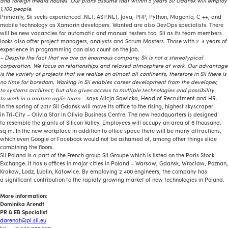
and foreign media houses. Our plans assume that within 5 years Sii Gdańsk will employ
1,100 people.
Primarily, Sii seeks experienced .NET, ASP.NET, Java, PHP, Python, Magento, C ++, and
mobile technology as Xamarin developers. Wanted are also DevOps specialists. There
will be new vacancies for automatic and manual testers too. Sii as its team members
looks also after project managers, analysts and Scrum Masters. Those with 2-3 years of
experience in programming can also count on the job.
– Despite the fact that we are an enormous company, Sii is not a stereotypical
corporation. We focus on relationships and relaxed atmosphere at work. Our advantage
is the variety of projects that we realize on almost all continents, therefore in Sii there is
no time for boredom. Working in Sii enables career development from the developer,
to systems architect, but also gives access to multiple technologies and possibility
to work in a mature agile team
– says Alicja Sawicka, Head of Recruitment and HR.
In the spring of 2017 Sii Gdańsk will move its office to the rising, highest skyscraper
in Tri-City – Olivia Star in Olivia Business Centre. The new headquarters is designed
to resemble the giants of Silicon Valley. Employees will occupy an area of 6 thousand.
sq m. In the new workplace in addition to office space there will be many attractions,
which even Google or Facebook would not be ashamed of, among other things slide
combining the floors.
Sii Poland is a part of the French group Sii Groupe which is listed on the Paris Stock
Exchange. It has 8 offices in major cities in Poland – Warsaw, Gdansk, Wroclaw, Poznan,
Krakow, Lodz, Lublin, Katowice. By employing 2 400 engineers, the company has
a significant contribution to the rapidly growing market of new technologies in Poland.
More information:
Dominika Arendt
PR & EB Specialist
darendt@pl.sii.eu