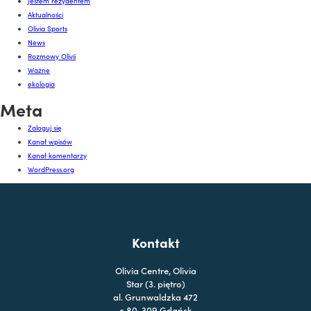
Jestem rezydentem
Aktualności
Olivia Sports
News
Rozmowy Olivii
Ważne
ekologia
Meta
Zaloguj się
Kanał wpisów
Kanał komentarzy
WordPress.org
Kontakt
Olivia Centre, Olivia
Star (3. piętro)
al. Grunwaldzka 472
c 80-309 Gdańsk