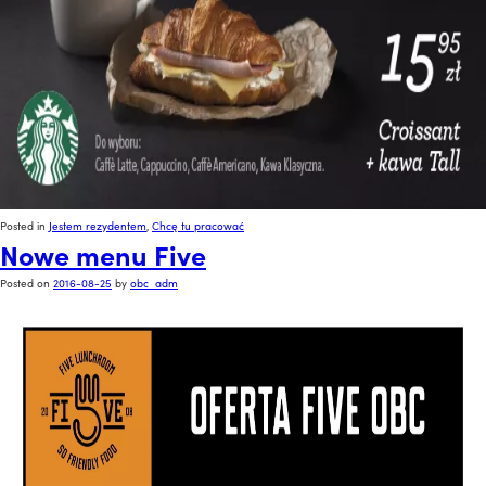
Posted in
Jestem rezydentem
,
Chcę tu pracować
Nowe menu Five
Posted on
2016-08-25
by
obc_adm