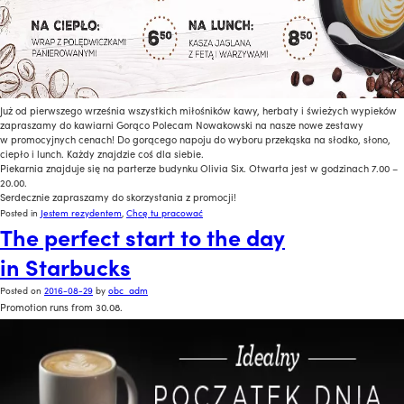
Już od pierwszego września wszystkich miłośników kawy, herbaty i świeżych wypieków
zapraszamy do kawiarni Gorąco Polecam Nowakowski na nasze nowe zestawy
w promocyjnych cenach! Do gorącego napoju do wyboru przekąska na słodko, słono,
ciepło i lunch. Każdy znajdzie coś dla siebie.
Piekarnia znajduje się na parterze budynku Olivia Six. Otwarta jest w godzinach 7.00 –
20.00.
Serdecznie zapraszamy do skorzystania z promocji!
Posted in
Jestem rezydentem
,
Chcę tu pracować
The perfect start to the day
in Starbucks
Posted on
2016-08-29
by
obc_adm
Promotion runs from 30.08.