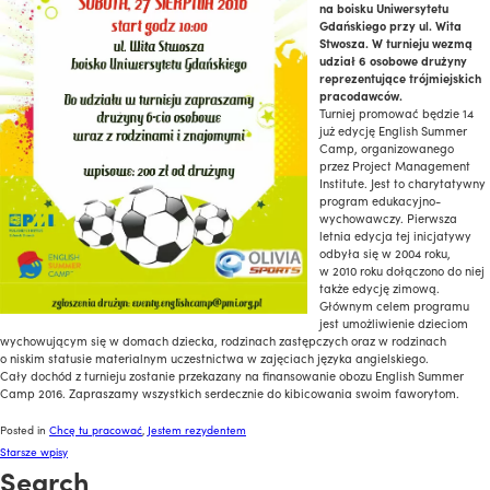
na boisku Uniwersytetu
Gdańskiego przy ul. Wita
Stwosza. W turnieju wezmą
udział 6 osobowe drużyny
reprezentujące trójmiejskich
pracodawców.
Turniej promować będzie 14
już edycję English Summer
Camp, organizowanego
przez Project Management
Institute. Jest to charytatywny
program edukacyjno-
wychowawczy. Pierwsza
letnia edycja tej inicjatywy
odbyła się w 2004 roku,
w 2010 roku dołączono do niej
także edycję zimową.
Głównym celem programu
jest umożliwienie dzieciom
wychowującym się w domach dziecka, rodzinach zastępczych oraz w rodzinach
o niskim statusie materialnym uczestnictwa w zajęciach języka angielskiego.
Cały dochód z turnieju zostanie przekazany na finansowanie obozu English Summer
Camp 2016. Zapraszamy wszystkich serdecznie do kibicowania swoim faworytom.
Posted in
Chcę tu pracować
,
Jestem rezydentem
Nawigacja
Starsze wpisy
Search