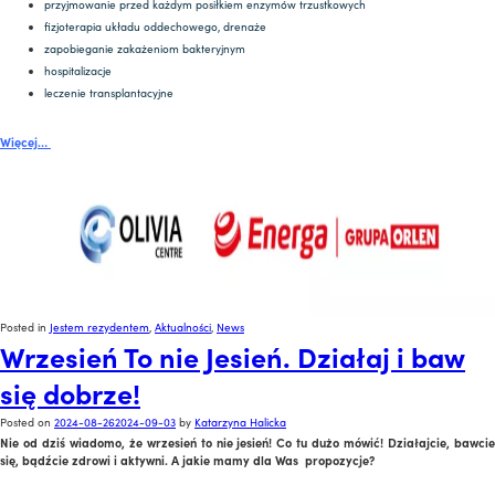
przyjmowanie przed każdym posiłkiem enzymów trzustkowych
fizjoterapia układu oddechowego, drenaże
zapobieganie zakażeniom bakteryjnym
hospitalizacje
leczenie transplantacyjne
Więcej…
Posted in
Jestem rezydentem
,
Aktualności
,
News
Wrzesień To nie Jesień. Działaj i baw
się dobrze!
Posted on
2024-08-26
2024-09-03
by
Katarzyna Halicka
Nie od dziś wiadomo, że wrzesień to nie jesień! Co tu dużo mówić! Działajcie, bawcie
się, bądźcie zdrowi i aktywni. A jakie mamy dla Was propozycje?