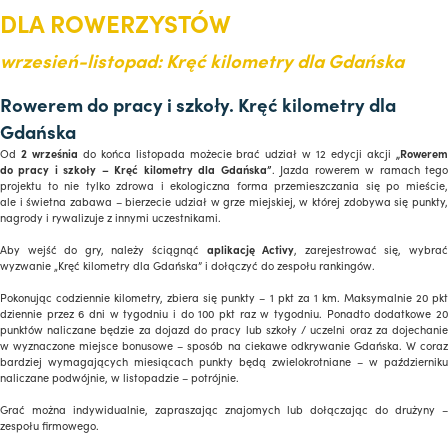
DLA ROWERZYSTÓW
wrzesień-listopad: Kręć kilometry dla Gdańska
Rowerem do pracy i szkoły. Kręć kilometry dla
Gdańska
Od
2 września
do końca listopada możecie brać udział w 12 edycji akcji
„Rowere
do pracy i szkoły – Kręć kilometry dla Gdańska”
. Jazda rowerem w ramach teg
projektu to nie tylko zdrowa i ekologiczna forma przemieszczania się po mieście,
ale i świetna zabawa – bierzecie udział w grze miejskiej, w której zdobywa się punkty,
nagrody i rywalizuje z innymi uczestnikami.
Aby wejść do gry, należy ściągnąć
aplikację Activy
, zarejestrować się, wybra
wyzwanie „Kręć kilometry dla Gdańska” i dołączyć do zespołu rankingów.
Pokonując codziennie kilometry, zbiera się punkty – 1 pkt za 1 km. Maksymalnie 20 pkt
dziennie przez 6 dni w tygodniu i do 100 pkt raz w tygodniu. Ponadto dodatkowe 20
punktów naliczane będzie za dojazd do pracy lub szkoły / uczelni oraz za dojechanie
w wyznaczone miejsce bonusowe – sposób na ciekawe odkrywanie Gdańska. W coraz
bardziej wymagających miesiącach punkty będą zwielokrotniane – w październiku
naliczane podwójnie, w listopadzie – potrójnie.
Grać można indywidualnie, zapraszając znajomych lub dołączając do drużyny –
zespołu firmowego.