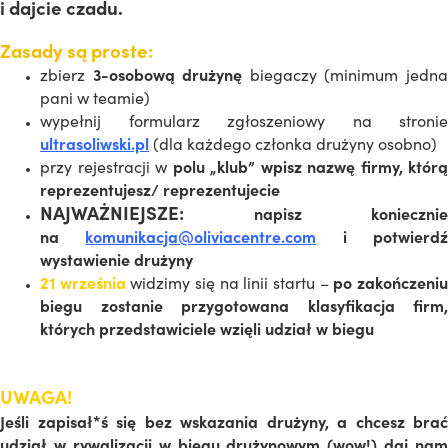
i dajcie czadu.
Zasady są proste:
zbierz
3-osobową drużynę
biegaczy (minimum jedn
pani w teamie)
wypełnij formularz zgłoszeniowy na stronie
ultrasoliwski.pl
(dla każdego członka drużyny osobno)
przy rejestracji w
polu „klub” wpisz nazwę firmy, którą
reprezentujesz/ reprezentujecie
NAJWAŻNIEJSZE:
napisz koniecznie
na
komunikacja@oliviacentre.com
i potwierd
wystawienie drużyny
21 września
widzimy się na linii startu –
po zakończeni
biegu zostanie przygotowana klasyfikacja firm,
których przedstawiciele wzięli udział w biegu
UWAGA!
Jeśli zapisał*ś się bez wskazania drużyny, a chcesz brać
udział w rywalizacji w biegu drużynowym (wow!) daj nam