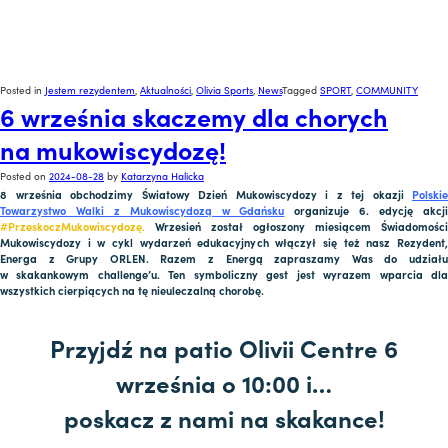
Posted in
Jestem rezydentem
,
Aktualności
,
Olivia Sports
,
News
Tagged
SPORT
,
COMMUNITY
6 września skaczemy dla chorych
na mukowiscydozę!
Posted on
2024-08-28
by
Katarzyna Halicka
8 września obchodzimy Światowy Dzień Mukowiscydozy i z tej okazji
Polskie
Towarzystwo Walki z Mukowiscydozą w Gdańsku
organizuje
6. edycję akcj
#PrzeskoczMukowiscydozę.
Wrzesień został ogłoszony miesiącem Świadomości
Mukowiscydozy i w cykl wydarzeń edukacyjnych włączył się też nasz Rezydent,
Energa z Grupy ORLEN. Razem z Energą zapraszamy Was do udziału
w skakankowym challenge’u. Ten symboliczny gest jest wyrazem wparcia dla
wszystkich cierpiących na tę nieuleczalną chorobę.
Przyjdź na patio Olivii Centre 6
września o 10:00 i…
poskacz z nami na skakance!