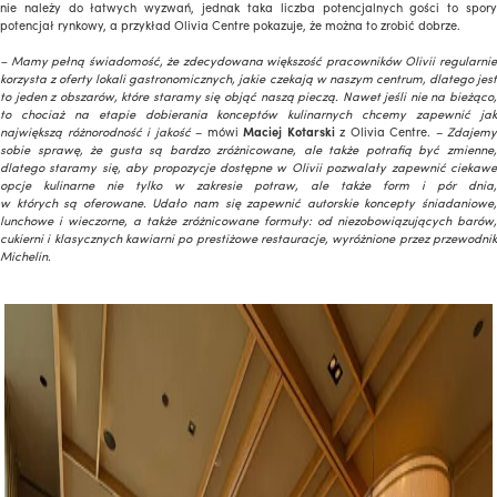
nie należy do łatwych wyzwań, jednak taka liczba potencjalnych gości to spory
potencjał rynkowy, a przykład Olivia Centre pokazuje, że można to zrobić dobrze.
– Mamy pełną świadomość, że zdecydowana większość pracowników Olivii regularnie
korzysta z oferty lokali gastronomicznych, jakie czekają w naszym centrum, dlatego jest
to jeden z obszarów, które staramy się objąć naszą pieczą. Nawet jeśli nie na bieżąco,
to chociaż na etapie dobierania konceptów kulinarnych chcemy zapewnić jak
największą różnorodność i jakość
– mówi
Maciej Kotarski
z Olivia Centre. –
Zdajemy
sobie sprawę, że gusta są bardzo zróżnicowane, ale także potrafią być zmienne,
dlatego staramy się, aby propozycje dostępne w Olivii pozwalały zapewnić ciekawe
opcje kulinarne nie tylko w zakresie potraw, ale także form i pór dnia,
w których są oferowane. Udało nam się zapewnić autorskie koncepty śniadaniowe,
lunchowe i wieczorne, a także zróżnicowane formuły: od niezobowiązujących barów,
cukierni i klasycznych kawiarni po prestiżowe restauracje, wyróżnione przez przewodnik
Michelin.