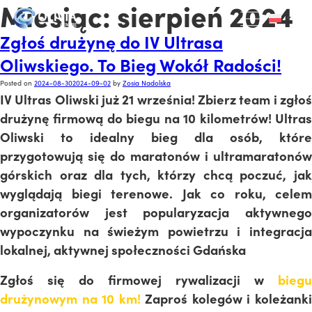
Miesiąc:
sierpień 2024
Zgłoś drużynę do IV Ultrasa
Oliwskiego. To Bieg Wokół Radości!
Posted on
2024-08-30
2024-09-02
by
Zosia Nadolska
IV Ultras Oliwski już 21 września! Zbierz team i zgłoś
drużynę firmową do biegu na 10 kilometrów!
Ultras
Oliwski to idealny bieg dla osób, które
przygotowują się do maratonów i ultramaratonów
górskich oraz dla tych, którzy chcą poczuć, jak
wyglądają biegi terenowe. Jak co roku, celem
organizatorów jest popularyzacja aktywnego
wypoczynku na świeżym powietrzu i integracja
lokalnej, aktywnej społeczności Gdańska
Zgłoś się do firmowej rywalizacji w
biegu
drużynowym na 10 km!
Zaproś kolegów i koleżank