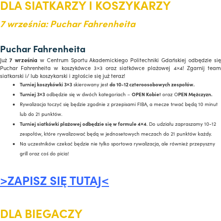
DLA SIATKARZY I KOSZYKARZY
7 września: Puchar Fahrenheita
Puchar Fahrenheita
Już
7 września
w Centrum Sportu Akademickiego Politechniki Gdańskiej odbędzie si
Puchar Fahrenheita w koszykówce 3×3 oraz siatkówce plażowej 4×4! Zgarnij team
siatkarski i/ lub koszykarski i zgłoście się już teraz!
Turniej koszykówki 3×3
skierowany jest
do 10-12 czteroosobowych zespołów.
Turniej 3×3
odbędzie się w dwóch kategoriach –
OPEN Kobie
t oraz O
PEN Mężczyzn.
Rywalizacja toczyć się będzie zgodnie z przepisami FIBA, a mecze trwać będą 10 minut
lub do 21 punktów.
Turniej siatkówki plażowej odbędzie się w formule 4×4
. Do udziału zapraszamy 10-12
zespołów, które rywalizować będą w jednosetowych meczach do 21 punktów każdy.
Na uczestników czekać będzie nie tylko sportowa rywalizacja, ale również przepyszny
grill oraz coś do picia!
>ZAPISZ SIĘ TUTAJ<
DLA BIEGACZY