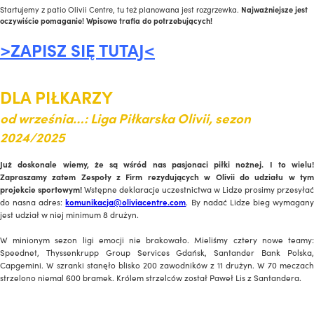
Startujemy z patio Olivii Centre, tu też planowana jest rozgrzewka.
Najważniejsze jest
oczywiście pomaganie! Wpisowe trafia do potrzebujących!
>ZAPISZ SIĘ TUTAJ<
DLA PIŁKARZY
od września…: Liga Piłkarska Olivii, sezon
2024/2025
Już doskonale wiemy, że są wśród nas pasjonaci piłki nożnej. I to wielu!
Zapraszamy zatem Zespoły z Firm rezydujących w Olivii do udziału w tym
projekcie sportowym!
Wstępne deklaracje uczestnictwa w Lidze prosimy przesyłać
do nas
na adres:
komunikacja@oliviacentre.com
. By nadać Lidze bieg wymagany
jest udział w niej minimum 8 drużyn.
W minionym sezon ligi emocji nie brakowało. Mieliśmy cztery nowe teamy:
Speednet, Thyssenkrupp Group Services Gdańsk, Santander Bank Polska,
Capgemini. W szranki stanęło blisko 200 zawodników z 11 drużyn. W 70 meczach
strzelono niemal 600 bramek. Królem strzelców został Paweł Lis z Santandera.