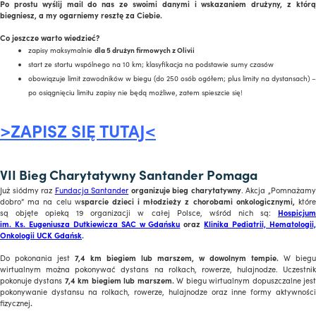
Po prostu wyślij mail do nas ze swoimi danymi i wskazaniem drużyny, z którą
biegniesz, a my ogarniemy resztę za Ciebie.
Co jeszcze warto wiedzieć?
zapisy maksymalnie
dla 5 drużyn firmowych z Olivii
start ze startu wspólnego na 10 km; klasyfikacja na podstawie sumy czasów
obowiązuje limit zawodników w biegu (do 250 osób ogółem; plus limity na dystansach) –
po osiągnięciu limitu zapisy nie będą możliwe, zatem spieszcie się!
>ZAPISZ SIĘ TUTAJ<
VII Bieg Charytatywny Santander Pomaga
Już siódmy raz
Fundacja Santander
organizuje bieg charytatywny
. Akcja „Pomnażam
dobro” ma na celu w
sparcie dzieci i młodzieży z chorobami onkologicznymi,
któr
są objęte opieką 19 organizacji w całej Polsce, wśród nich są:
Hospicju
im. Ks. Eugeniusza Dutkiewicza SAC w Gdańsku
oraz
Klinika Pediatrii, Hematologii
Onkologii UCK Gdańsk
.
Do pokonania jest
7,4 km
biegiem lub marszem, w dowolnym tempie.
W biegu
wirtualnym można pokonywać dystans na rolkach, rowerze, hulajnodze. Uczestnik
pokonuje dystans
7,4 km
biegiem lub marszem.
W biegu wirtualnym dopuszczalne jes
pokonywanie dystansu na rolkach, rowerze, hulajnodze oraz inne formy aktywności
fizycznej
.