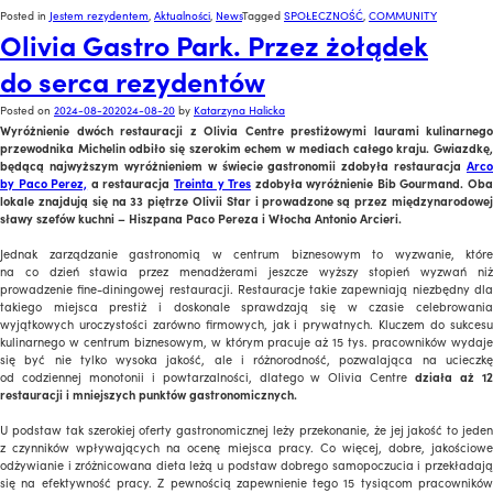
Posted in
Jestem rezydentem
,
Aktualności
,
News
Tagged
SPOŁECZNOŚĆ
,
COMMUNITY
Olivia Gastro Park. Przez żołądek
do serca rezydentów
Posted on
2024-08-20
2024-08-20
by
Katarzyna Halicka
Wyróżnienie dwóch restauracji z Olivia Centre prestiżowymi laurami kulinarnego
przewodnika Michelin odbiło się szerokim echem w mediach całego kraju. Gwiazdkę,
będącą najwyższym wyróżnieniem w świecie gastronomii zdobyła restauracja
Arco
by Paco Perez,
a restauracja
Treinta y Tres
zdobyła wyróżnienie Bib Gourmand. Ob
lokale znajdują się na 33 piętrze Olivii Star i prowadzone są przez międzynarodowej
sławy szefów kuchni – Hiszpana Paco Pereza i Włocha Antonio Arcieri.
Jednak zarządzanie gastronomią w centrum biznesowym to wyzwanie, które
na co dzień stawia przez menadżerami jeszcze wyższy stopień wyzwań niż
prowadzenie fine-diningowej restauracji. Restauracje takie zapewniają niezbędny dla
takiego miejsca prestiż i doskonale sprawdzają się w czasie celebrowania
wyjątkowych uroczystości zarówno firmowych, jak i prywatnych. Kluczem do sukcesu
kulinarnego w centrum biznesowym, w którym pracuje aż 15 tys. pracowników wydaje
się być nie tylko wysoka jakość, ale i różnorodność, pozwalająca na ucieczkę
od codziennej monotonii i powtarzalności, dlatego w Olivia Centre
działa aż 1
restauracji i mniejszych punktów gastronomicznych.
U podstaw tak szerokiej oferty gastronomicznej leży przekonanie, że jej jakość to jeden
z czynników wpływających na ocenę miejsca pracy. Co więcej, dobre, jakościowe
odżywianie i zróżnicowana dieta leżą u podstaw dobrego samopoczucia i przekładają
się na efektywność pracy. Z pewnością zapewnienie tego 15 tysiącom pracowników