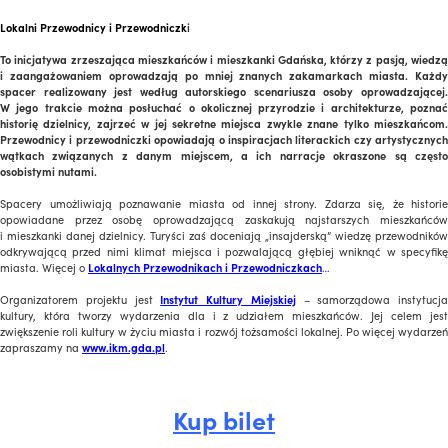
Lokalni Przewodnicy i Przewodniczk
i
To inicjatywa zrzeszająca mieszkańców i mieszkanki Gdańska, którzy z pasją, wiedzą
i zaangażowaniem oprowadzają po mniej znanych zakamarkach miasta. Każdy
spacer realizowany jest według autorskiego scenariusza osoby oprowadzającej.
W jego trakcie można posłuchać o okolicznej przyrodzie i architekturze, poznać
historię dzielnicy, zajrzeć w jej sekretne miejsca zwykle znane tylko mieszkańcom.
Przewodnicy i przewodniczki opowiadają o inspiracjach literackich czy artystycznych
wątkach związanych z danym miejscem, a ich narracje okraszone są często
osobistymi nutami.
Spacery umożliwiają poznawanie miasta od innej strony. Zdarza się, że historie
opowiadane przez osobę oprowadzającą zaskakują najstarszych mieszkańców
i mieszkanki danej dzielnicy. Turyści zaś doceniają „insajderską” wiedzę przewodników
odkrywającą przed nimi klimat miejsca i pozwalającą głębiej wniknąć w specyfikę
miasta. Więcej o
Lokalnych Przewodnikach i Przewodniczkach
…
Organizatorem projektu jest
Instytut Kultury Miejskiej
– samorządowa instytucja
kultury, która tworzy wydarzenia dla i z udziałem mieszkańców. Jej celem jest
zwiększenie roli kultury w życiu miasta i rozwój tożsamości lokalnej. Po więcej wydarzeń
zapraszamy na
www.ikm.gda.pl
.
Kup bilet