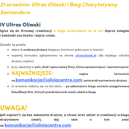
21 września: Ultras Oliwski i Bieg Charytatywny
Santandera
IV Ultras Oliwski
Zgłoś się do firmowej rywalizacji
w biegu drużynowym na 10 km!
Zaproś kolegó
i koleżanki zza biurka i dajcie czadu.
Zasady są proste:
zbierz
3-osobową drużynę
biegaczy (minimum jedna pani w teamie)
wypełnij formularz zgłoszeniowy na stronie
ultrasoliwski.pl
(
dla każdego członka
drużyny osobno)
przy rejestracji w
polu „klub” wpisz nazwę firmy, którą reprezentujesz/ reprezentujecie
NAJWAŻNIEJSZE:
napisz koniecznie
komunikacja@oliviacentre.com
na
i potwierdź wystawienie drużyny
21 września widzimy się na linii startu –
po zakończeniu biegu zostanie przygotowana
klasyfikacja firm, których przedstawiciele wzięli udział w biegu
UWAGA!
Jeśli zapisał*ś się bez wskazania drużyny, a chcesz brać udział w rywalizacji w biegu
drużynowym (wow!), daj nam o tym znać
komunikacja@oliviacentre.com
na