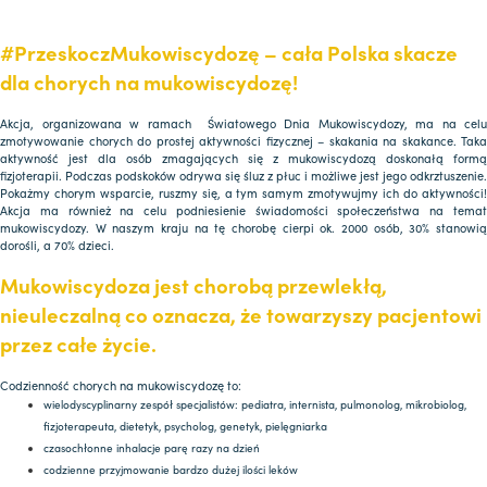
#PrzeskoczMukowiscydozę – cała Polska skacze
dla chorych na mukowiscydozę!
Akcja, organizowana w ramach Światowego Dnia Mukowiscydozy, ma na celu
zmotywowanie chorych do prostej aktywności fizycznej – skakania na skakance. Taka
aktywność jest dla osób zmagających się z mukowiscydozą doskonałą formą
fizjoterapii. Podczas podskoków odrywa się śluz z płuc i możliwe jest jego odkrztuszenie.
Pokażmy chorym wsparcie, ruszmy się, a tym samym zmotywujmy ich do aktywności!
Akcja ma również na celu podniesienie świadomości społeczeństwa na temat
mukowiscydozy. W naszym kraju na tę chorobę cierpi ok. 2000 osób, 30% stanowią
dorośli, a 70% dzieci.
Mukowiscydoza jest chorobą przewlekłą,
nieuleczalną co oznacza, że towarzyszy pacjentowi
przez całe życie.
Codzienność chorych na mukowiscydozę to:
wielodyscyplinarny zespół specjalistów: pediatra, internista, pulmonolog, mikrobiolog,
fizjoterapeuta, dietetyk, psycholog, genetyk, pielęgniarka
czasochłonne inhalacje parę razy na dzień
codzienne przyjmowanie bardzo dużej ilości leków