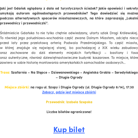
Jaki jest Gdańsk oglądany z dala od turystycznych ścieżek? Jakie opowieści i sekrety
umykają autorom ogólnodostępnych przewodników? Tego dowiedzieć się można
podczas alternatywnych spacerów miastoznawczych, na które zapraszają „Lokalni
przewodnicy i przewodniczki”.
Śródmieście Gdańska to nie tylko chętnie odwiedzany, utarty szlak Drogi Królewskiej.
To również jego południowo-wschodnia część zwana Dolnym Miastem, odcięta nieco
przed laty przez przelotową arterią Podwala Przedmiejskiego. To część miasta,
w której znajduje się najwięcej starej, bo pochodzącej z XIX wieku zabudowy
oraz zachowane do dziś elementy miejskich fortyfikacji – bastiony i fosa
oraz autentyczne, również dziewiętnastowieczne budynki koszarowe. To miejsce, które
zawiera w sobie historię montowania amerykańskich samochodów osobowych…
Trasa:
Szafarnia – Na Stępce – Dziewanowskiego – Angielska Grobla – Seredyńskiego
– Długie Ogrody
Miejsce zbiórki:
na rogu ul. Szopy i Długie Ogrody (ul. Długie Ogrody 6/14), 17:30
Zobacz, gdzie jest miejsce zbiórki
Przewodnik: Izabela Szepska
Liczba biletów ograniczona!
Kup bilet