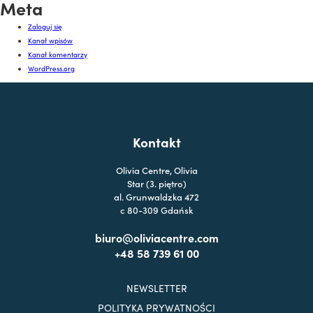
Meta
Zaloguj się
Kanał wpisów
Kanał komentarzy
WordPress.org
Kontakt
Olivia Centre, Olivia
Star (3. piętro)
al. Grunwaldzka 472
c 80-309 Gdańsk
biuro@oliviacentre.com
+48 58 739 61 00
NEWSLETTER
POLITYKA PRYWATNOŚCI