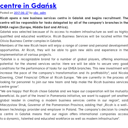
centre in Gdańsk
Posted on
2017-06-27
by
obc_adm
Ricoh opens a new business services centre in Gdańsk and begins recruitment. The
centre will be responsible for tasks delegated by all of the company’s branches in the
EMEA region (Europe, Middle East and Africa).
Gdańsk was selected because of its access to modern infrastructure as well as highly
qualified and educated workforce. Ricoh Business Services will be located within the
Olivia Business Center complex in Gdańsk.
Members of the new Ricoh team will enjoy a range of career and personal development
opportunities. At Ricoh, they will be able to gain new skills and experience in the
implementation of various projects.
“Gdańsk is a recognizable brand for a number of global players, offering enormous
potential for the shared services sector. Here we will be able to secure very good
conditions for the performance of tasks for our EMEA branches. This new investment will
increase the pace of the company’s transformation and its profitability”, said Nicola
Downing, Chief Financial Officer at Ricoh Europe. “We are currently in the process of
looking for personnel to join our new team and help make the Ricoh business services
centre grow”.
“We are happy that Ricoh chose Gdańsk and we hope our cooperation will be mutually
beneficial. As part of the Invest in Pomerania initiative, we want to support yet another
global leader in creating a modern business services centre in our region”, said
Mieczysław Struk, Governor of the Pomeranian Province, adding that „Ricoh is a well-
known technology provider and employer in Poland. The company’s decision to create
a centre in Gdańsk means that our region offers international companies access
to a dynamic, talented and educated workforce as well as modern infrastructure”.