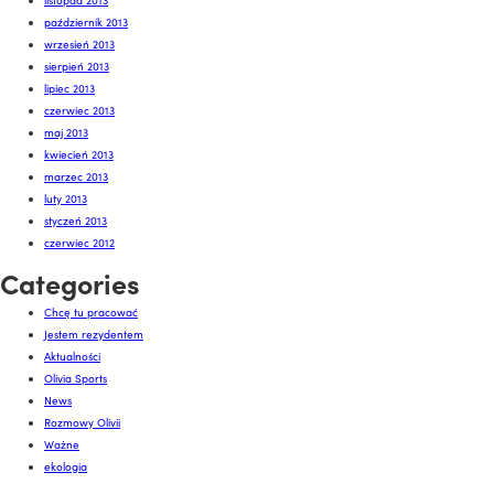
listopad 2013
październik 2013
wrzesień 2013
sierpień 2013
lipiec 2013
czerwiec 2013
maj 2013
kwiecień 2013
marzec 2013
luty 2013
styczeń 2013
czerwiec 2012
Categories
Chcę tu pracować
Jestem rezydentem
Aktualności
Olivia Sports
News
Rozmowy Olivii
Ważne
ekologia