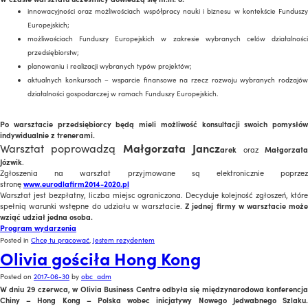
innowacyjności oraz możliwościach współpracy nauki i biznesu w kontekście Funduszy
Europejskich;
możliwościach Funduszy Europejskich w zakresie wybranych celów działalności
przedsiębiorstw;
planowaniu i realizacji wybranych typów projektów;
aktualnych konkursach – wsparcie finansowe na rzecz rozwoju wybranych rodzajów
działalności gospodarczej w ramach Funduszy Europejskich.
Po warsztacie przedsiębiorcy będą mieli możliwość konsultacji swoich pomysłów
indywidualnie z trenerami.
Warsztat poprowadzą
Małgorzata Jancz
arek
oraz
Małgorzat
Józwik
.
Zgłoszenia na warsztat przyjmowane są elektronicznie poprzez
stronę
www.eurodlafirm2014-2020.pl
Warsztat jest bezpłatny, liczba miejsc ograniczona. Decyduje kolejność zgłoszeń, które
spełnią warunki wstępne do udziału w warsztacie.
Z jednej firmy w warsztacie moż
wziąć udział jedna osoba.
Program wydarzenia
Posted in
Chcę tu pracować
,
Jestem rezydentem
Olivia gościła Hong Kong
Posted on
2017-06-30
by
obc_adm
W dniu 29 czerwca, w Olivia Business Centre odbyła się międzynarodowa konferencja
Chiny – Hong Kong – Polska wobec inicjatywy Nowego Jedwabnego Szlaku.