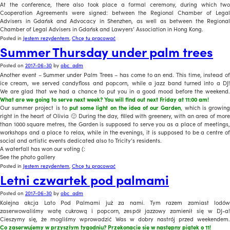
At the conference, there also took place a formal ceremony, during which two
Cooperation Agreements were signed: between the Regional Chamber of Legal
Advisers in Gdańsk and Advocacy in Shenzhen, as well as between the Regional
Chamber of Legal Advisers in Gdańsk and Lawyers’ Association in Hong Kong.
Posted in
Jestem rezydentem
,
Chcę tu pracować
Summer Thursday under palm trees
Posted on
2017-06-30
by
obc_adm
Another event – Summer under Palm Trees – has come to an end. This time, instead of
ice cream, we served candyfloss and popcorn, while a jazz band turned into a DJ!
We are glad that we had a chance to put you in a good mood before the weekend.
What are we going to
serve next week
? You will find out next Friday at 11:00 am!
Our summer project is to
put some light on the idea of our Garden
,
which is growing
right in the heart of Olivia 🙂 During the day, filled with greenery, with an area of more
than 1000 square metres, the Garden is supposed to serve you as a place of meetings,
workshops and a place to relax, while in the evenings, it is supposed to be a centre of
social and artistic events dedicated also to Tricity’s residents.
A waterfall has won our voting (:
See the photo gallery
Posted in
Jestem rezydentem
,
Chcę tu pracować
Letni czwartek pod palmami
Posted on
2017-06-30
by
obc_adm
Kolejna akcja Lato Pod Palmami już za nami. Tym razem zamiast lodów
zaserwowaliśmy watę cukrową i popcorn, zespół jazzowy zamienił się w DJ-a!
Cieszymy się, że mogliśmy wprowadzić Was w dobry nastrój przed weekendem.
Co zaserwujemy w przyszłym tygodniu? Przekonacie się w następny piątek o 11!