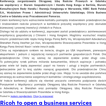
Konferencję zorganizowała Okręgową Izbę Radców Prawnych w Gdańsku
we współpracy z: Biurem Gospodarczym i Handlu Hong Kongu w Berlinie, Biurem
Konsultacyjnym Rady Handlu i Rozwoju Hongkongu w Warszawie, HSBC Bank Polska
S.A., Wydziałem Prawa i Administracji Uniwersytetu Gdańskiego, Olivia Business
Centre w Gdańsku oraz Pracodawcami Pomorza.
Celem konferencji było wzmocnienie kontaktu pomiędzy środowiskiem przedsiębiorców
i środowiskiem radców prawnych w kontekście przyszłej współpracy przy obsłudze
biznesowej i prawnej inwestycji chińskich w Polsce.
Dlatego też do udziału w konferencji, zaproszeni zostali przedsiębiorcy zainteresowani
współpracą gospodarczą z Chinami i Hong Kongiem. Mogliśmy wysłuchać między
innymi: przedstawicielki rządu Hong Kongu Panią Betty Ho
,
Wiceprezydent Adwokatur
Shenzhen Panią Heather Jun Han, Wiceprezydenta Stowarzyszenia Prawników w Hong
Kongu Pana Amirali Nasir i wiele innych osób.
Chiny są największym rynkiem na świecie, drugim po USA importerem, pierwszym
eksporterem i jednym z najszybciej rosnących partnerów gospodarczych Polski. Dla
przedsiębiorców Chiny są szansą na zapewnienie zysków przez długi czas.
To potencjalny rynek półtora miliarda konsumentów, których aspiracje i potrzeby
przez wiele lat będą zapewniać popyt na towary i usługi z krajów partnerskich.
Jednocześnie jest to kraj szybko rosnącej gospodarki. Dla przedsiębiorców Chiny
są szansą na zapewnienie zysków przez długi czas. Mając to na uwadze oba państwa
zmierzają do wzmocnienia wzajemnych kontaktów i strategicznego współdziałania.
W trakcie konferencji odbyła się również uroczysta ceremonia podpisania dwóch
Porozumień o Współpracy: pomiędzy Okręgową Izbą Radców Prawnych w Gdańsku
a Adwokaturą w Shenzhen oraz pomiędzy Okręgową Izbą Radców Prawnych
w Gdańsku a Stowarzyszeniem Prawników w Hong Kongu.
Posted in
Jestem rezydentem
,
Chcę tu pracować
Ricoh to open a business services