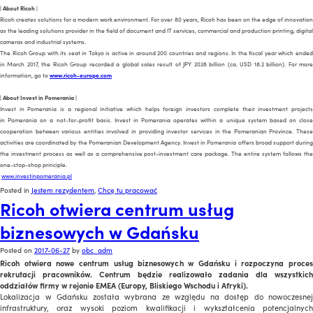
|
About
Ricoh
|
Ricoh creates solutions for a modern work environment. For over 80 years, Ricoh has been on the edge of innovation
as the leading solutions provider in the field of document and IT services, commercial and production printing, digital
cameras and industrial systems.
The Ricoh Group with its seat in Tokyo is active in around 200 countries and regions. In the fiscal year which ended
in March 2017, the Ricoh Group recorded a global sales result of JPY 2028 billion (ca. USD 18.2 billion). For more
information, go to
www.ricoh-europe.com
|
About
Invest in Pomerania
|
Invest in Pomerania is a regional initiative which helps foreign investors complete their investment projects
in Pomerania on a not-for-profit basis. Invest in Pomerania operates within a unique system based on close
cooperation between various entities involved in providing investor services in the Pomeranian Province. These
activities are coordinated by the Pomeranian Development Agency. Invest in Pomerania offers broad support during
the investment process as well as a comprehensive post-investment care package. The entire system follows the
one-stop-shop principle.
www.investinpomerania.pl
Posted in
Jestem rezydentem
,
Chcę tu pracować
Ricoh otwiera centrum usług
biznesowych w Gdańsku
Posted on
2017-06-27
by
obc_adm
Ricoh otwiera nowe centrum usług biznesowych w Gdańsku i rozpoczyna proces
rekrutacji pracowników. Centrum będzie realizowało zadania dla wszystkich
oddziałów firmy w rejonie EMEA (Europy, Bliskiego Wschodu i Afryki).
Lokalizacja w Gdańsku została wybrana ze względu na dostęp do nowoczesnej
infrastruktury, oraz wysoki poziom kwalifikacji i wykształcenia potencjalnych