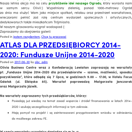
Nasza letnia akcja ma na celu
przybliżenie idei naszego Ogrodu
, który wyrasta nam
w samym sercu Olivii:) Wypełniony zielenią, ponad 1000-metrowy Ogród
za dnia
ma służyć
Wam jako miejsce spotkań, relaksu oraz przestrzeń warsztatowa,
wieczorami pełnić zaś rolę centrum wydarzeń społecznych i artystycznych,
dedykowanych także mieszkańcom Trójmiasta.
W naszym głosowaniu wygrał wodospad (:
Zapraszamy do obejrzenia galerii
Posted in
Jestem rezydentem
,
Chcę tu pracować
ATLAS DLA PRZEDSIĘBIORCY 2014-
2020: Fundusze Unijne 2014-2020
Posted on
2017-06-30
by
obc_adm
Olivia Business Centre wraz z Konfederacją Lewiatan zapraszają na warsztaty
pt. „Fundusze Unijne 2014-2020 dla przedsiębiorstw – szanse, możliwości, sposoby
pozyskiwania”, które odbędą się 7 lipca, w godzinach 9.00 – 17.00, w Hotelu Focus
Gdańsk (ul. Elbląska 85). Warsztat poprowadzą Małgorzata Janczarek
oraz Małgorzata Józwik.
Na warsztaty zapraszamy tych przedsiębiorców, którzy:
Posiadają już wiedzę na temat zasad wsparcia i źródeł finansowania w latach 2014-
2020 i szukają szczegółowych informacji w tym zakresie.
Mają pomysł na projekt i są zainteresowani przygotowaniem wniosku w odniesieniu
do możliwego zakresu FE.
W czasie warsztatu uczestnicy dowiedzą się m.in. o: