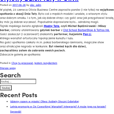
Posted on
2017-06-26
by
obc_adm
W piątek, 23 czerwca Olivia Business Centre zaprosiła panów (i nie tylko) na
wyjątkowe
spotkanie z okazji Dnia Taty.
Było coś o męskich modzie i urodzie, o własnym stylu
oraz dobrym smaku. I o tym, jak się dobrze strzyc czy golić oraz jak przygotować brodę,
by móc ją dobrze wyczesać. Popołudnie doprawione było… odrobiną magii.
Tajniki męskiego świata zgłębiali
Modny Tata
, czyli Michał Będźmirowski
i
Mikey
barber,
ceniony utalentowany
gdyński barber
z
Old School BarberShop & Tattoo Ink.
Gości zaskoczył (i oczarował!) znakomity
performer, iluzjonista
Pan Li
,
którego warsztat artystyczny topołączenie kunsztu i luzu.
Na gości spotkania czekały m.in. pokaz barberskiego rzemiosła, magiczne show
oraz atrakcyjne nagrody w konkursie.
Był również kącik dla dzieci,
zachęcaliśmy zatem do zabrania swoich pociech.
Zobaczcie galerię ze spotkania:
Posted in
Chcę tu pracować
,
Jestem rezydentem
Nawigacja
Starsze wpisy
Search
po
Szukaj:
wpisach
Recent Posts
Idziemy razem w miasto! Oliwa i kobiety Stoczni Gdańskiej
Letnia promocja w O4 Coworking! Warsztat? Integracja? A może joga na tarasie?
Sprawdź!