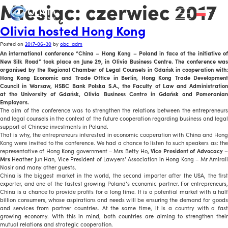
Miesiąc:
czerwiec 2017
Olivia hosted Hong Kong
Posted on
2017-06-30
by
obc_adm
An international conference “China – Hong Kong – Poland in face of the initiative of
New Silk Road” took place on June 29, in Olivia Business Centre. The conference was
organised by the Regional Chamber of Legal Counsels in Gdańsk in cooperation with:
Hong Kong Economic and Trade Office in Berlin,
Hong Kong Trade Developmen
Council
in Warsaw, HSBC Bank Polska S.A., the Faculty of Law and Administratio
at the University of Gdańsk, Olivia Business Centre in Gdańsk and Pomeranian
Employers.
The aim of the conference was to strengthen the relations between the entrepreneurs
and legal counsels in the context of the future cooperation regarding business and legal
support of Chinese investments in Poland.
That is why, the entrepreneurs interested in economic cooperation with China and Hong
Kong were invited to the conference. We had a chance to listen to such speakers as: the
representative of Hong Kong government – Mrs Betty Ho
, Vice President of Advocacy 
Mrs
Heather Jun Han, Vice President of Lawyers’ Association in Hong Kong – Mr Amiral
Nasir and many other guests.
China is the biggest market in the world, the second importer after the USA, the first
exporter, and one of the fastest growing Poland’s economic partner. For entrepreneurs,
China is a chance to provide profits for a long time. It is a potential market with a half
billion consumers, whose aspirations and needs will be ensuring the demand for goods
and services from partner countries. At the same time, it is a country with a fast
growing economy. With this in mind, both countries are aiming to strengthen their
mutual relations and strategic cooperation.