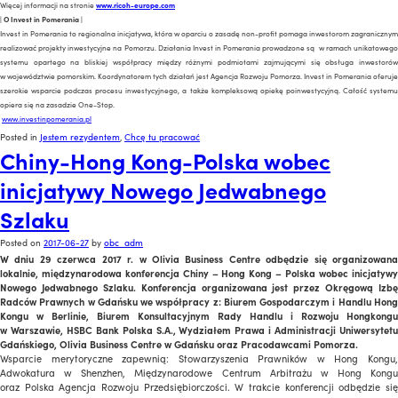
Więcej informacji na stronie
www.ricoh-europe.com
|
O
Invest in Pomerania
|
Invest in Pomerania to regionalna inicjatywa, która w oparciu o zasadę non-profit pomaga inwestorom zagranicznym
realizować projekty inwestycyjne na Pomorzu. Działania Invest in Pomerania prowadzone są w ramach unikatowego
systemu opartego na bliskiej współpracy między różnymi podmiotami zajmującymi się obsługa inwestorów
w województwie pomorskim. Koordynatorem tych działań jest Agencja Rozwoju Pomorza. Invest in Pomerania oferuje
szerokie wsparcie podczas procesu inwestycyjnego, a także kompleksową opiekę poinwestycyjną. Całość systemu
opiera się na zasadzie One-Stop.
www.investinpomerania.pl
Posted in
Jestem rezydentem
,
Chcę tu pracować
Chiny-Hong Kong-Polska wobec
inicjatywy Nowego Jedwabnego
Szlaku
Posted on
2017-06-27
by
obc_adm
W dniu 29 czerwca 2017 r. w Olivia Business Centre odbędzie się organizowana
lokalnie, międzynarodowa konferencja Chiny – Hong Kong – Polska wobec inicjatywy
Nowego Jedwabnego Szlaku. Konferencja organizowana jest przez Okręgową Izbę
Radców Prawnych w Gdańsku we współpracy z: Biurem Gospodarczym i Handlu Hong
Kongu w Berlinie, Biurem Konsultacyjnym Rady Handlu i Rozwoju Hongkongu
w Warszawie, HSBC Bank Polska S.A., Wydziałem Prawa i Administracji Uniwersytetu
Gdańskiego, Olivia Business Centre w Gdańsku oraz Pracodawcami Pomorza.
Wsparcie merytoryczne zapewnią: Stowarzyszenia Prawników w Hong Kongu,
Adwokatura w Shenzhen, Międzynarodowe Centrum Arbitrażu w Hong Kongu
oraz Polska Agencja Rozwoju Przedsiębiorczości. W trakcie konferencji odbędzie się