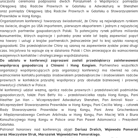
uroczysta ceremonia podpisania dwóch Porozumień o Współpracy: pomiędzy
Okręgową Izbą Radców Prawnych w Gdańsku a Adwokaturą w Shenzhen
oraz pomiędzy Okręgową Izbą Radców Prawnych w Gdańsku a Stowarzyszeniem
Prawników w Hong Kongu.
Organizatorom konferencji towarzyszy świadomość, że Chiny są największym rynkiem
na świecie, drugim po USA importerem, pierwszym eksporterem i jednym z najszybciej
rosnących partnerów gospodarczych Polski. To potencjalny rynek półtora miliarda
konsumentów, których aspiracje i potrzeby przez wiele lat będą zapewniać popyt
na towary i usługi z krajów partnerskich. Jednocześnie jest to kraj szybko rosnącej
gospodarki. Dla przedsiębiorców Chiny są szansą na zapewnienie zysków przez długi
czas. Inicjatywa ta wpisuje się w działania Polski i Chin zmierzające do wzmocnienia
wzajemnych kontaktów i strategicznego współdziałania.
Do udziału w konferencji zaproszeni zostali przedsiębiorcy zainteresowani
współpracą gospodarczą z Chinami i Hong Kongiem.
Partnerstwo wszystkich
organizacji współpracujących przy organizacji konferencji ma również na celu
wzmocnienie kontaktu pomiędzy środowiskiem przedsiębiorców i środowiskiem radców
prawnych w kontekście przyszłej współpracy przy obsłudze biznesowej i prawnej
inwestycji chińskich w Polsce.
W konferencji udział wezmą, oprócz radców prawnych i przedstawicieli podmiotów
gospodarczych, także: Pani Betty Ho – przedstawicielka rządu Hong Kongu, Pani
Heather Jun Han – Wiceprezydent Adwokatury Shenzhen, Pan Amirali Nasir –
Wiceprezydent Stowarzyszenia Prawników w Hong Kongu, Pani Cecilla Wong – członek
Rady Stowarzyszenia Prawników w Hong Kongu, Pani Anna Grischenkova
z Międzynarodowego Centrum Arbitrażu w Hong Kongu, Pan Maciej Wilk z Biura
Konsultacyjnego Hong Kongu w Polsce oraz Pan Paweł Adamowicz – Prezydent
Gdańska.
Patronat honorowy nad konferencją objęli
Dariusz Drelich, Wojewoda Pomorski
oraz Mieczysław Struk, Marszałek Województwa Pomorskiego.