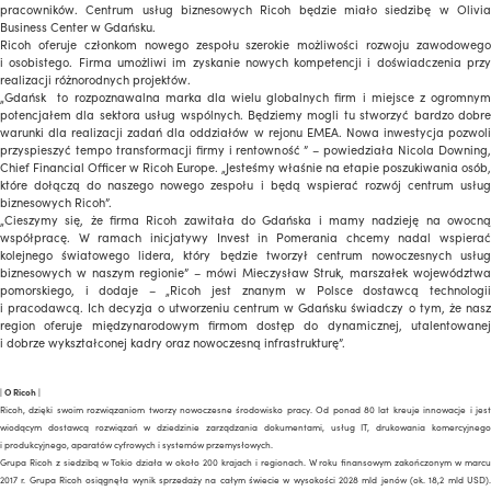
pracowników. Centrum usług biznesowych Ricoh będzie miało siedzibę w Olivia
Business Center w Gdańsku.
Ricoh oferuje członkom nowego zespołu szerokie możliwości rozwoju zawodowego
i osobistego. Firma umożliwi im zyskanie nowych kompetencji i doświadczenia przy
realizacji różnorodnych projektów.
„Gdańsk to rozpoznawalna marka dla wielu globalnych firm i miejsce z ogromnym
potencjałem dla sektora usług wspólnych. Będziemy mogli tu stworzyć bardzo dobre
warunki dla realizacji zadań dla oddziałów w rejonu EMEA. Nowa inwestycja pozwoli
przyspieszyć tempo transformacji firmy i rentowność ” – powiedziała Nicola Downing,
Chief Financial Officer w Ricoh Europe. „Jesteśmy właśnie na etapie poszukiwania osób,
które dołączą do naszego nowego zespołu i będą wspierać rozwój centrum usług
biznesowych Ricoh”.
„Cieszymy się, że firma Ricoh zawitała do Gdańska i mamy nadzieję na owocną
współpracę. W ramach inicjatywy Invest in Pomerania chcemy nadal wspierać
kolejnego światowego lidera, który będzie tworzył centrum nowoczesnych usług
biznesowych w naszym regionie” – mówi Mieczysław Struk, marszałek województwa
pomorskiego, i dodaje – „Ricoh jest znanym w Polsce dostawcą technologii
i pracodawcą. Ich decyzja o utworzeniu centrum w Gdańsku świadczy o tym, że nasz
region oferuje międzynarodowym firmom dostęp do dynamicznej, utalentowanej
i dobrze wykształconej kadry oraz nowoczesną infrastrukturę”.
|
O
Ricoh
|
Ricoh, dzięki swoim rozwiązaniom tworzy nowoczesne środowisko pracy. Od ponad 80 lat kreuje innowacje i jest
wiodącym dostawcą rozwiązań w dziedzinie zarządzania dokumentami, usług IT, drukowania komercyjnego
i produkcyjnego, aparatów cyfrowych i systemów przemysłowych.
Grupa Ricoh z siedzibą w Tokio działa w około 200 krajach i regionach. W roku finansowym zakończonym w marcu
2017 r. Grupa Ricoh osiągnęła wynik sprzedaży na całym świecie w wysokości 2028 mld jenów (ok. 18,2 mld USD).