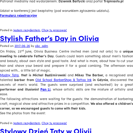
Patronat medialny nad wydarzeniem:
Dziennik Bałtycki
oraz portal
Trójmiasto.pl
Udział w konferencji jest bezpłatny (pod warunkiem zgłoszenia udziału).
Formularz rejestracyjny
Posted in
Jestem rezydentem
,
Chcę tu pracować
Stylish Father’s Day in Olivia
Posted on
2017-06-26
by
obc_adm
rd
On Friday, 23
June, Olivia Business Centre invited men (and not only) to a
uniqu
meeting to celebrate Father’s Day.
Guests could learn something about men’s fashio
and beauty, about own style and good taste. And what is more, about how to cut your
hair and shave your beard and prepare it for a good combing. The afternoon was
spiced with… a little bit of magic.
Modny Tata
,
that is Michał Będźmirowski
and
Mikey The Barber,
a recognised an
talented
barber from
Old School BarberShop & Tattoo Ink
in Gdynia
, discovered the
secrets of men’s world. The guests were surprised (and enchanted!) by a great
performer and illusionist
Pan Li
, whose artistic skills are the mixture of artistry and
ease.
The following attractions were waiting for the guests: the demonstration of barbering
craft, magical show and attractive prizes in a competition.
We also offered a children’s
corner, so we encouraged guests to come with their kids.
See the photos from the event:
Posted in
Jestem rezydentem
,
Chcę tu pracować
Stylowy Dzień Taty w Olivii