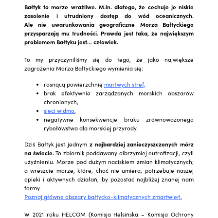
Bałtyk to morze wrażliwe. M.in. dlatego, że cechuje je niskie
zasolenie i utrudniony dostęp do wód oceanicznych.
Ale nie uwarunkowania geograficzne Morza Bałtyckiego
przysparzają mu trudności. Prawda jest taka, że największym
problemem Bałtyku jest… człowiek.
To my przyczyniliśmy się do tego, że jako największe
zagrożenia Morza Bałtyckiego wymienia się:
rosnącą powierzchnię
martwych stref,
brak efektywnie zarządzanych morskich obszarów
chronionych,
sieci widmo
,
negatywne konsekwencje braku zrównoważonego
rybołówstwa dla morskiej przyrody.
Dziś Bałtyk jest jednym
z najbardziej zanieczyszczonych mórz
na świecie.
To zbiornik poddawany olbrzymiej eutrofizacji, czyli
użyźnieniu. Morze pod dużym naciskiem zmian klimatycznych;
a wreszcie morze, które, choć nie umiera, potrzebuje naszej
opieki i aktywnych działań, by pozostać najbliżej znanej nam
formy.
Poznaj główne obszary bałtycko-klimatycznych zmartwień.
W 2021 roku HELCOM (Komisja Helsińska – Komisja Ochrony