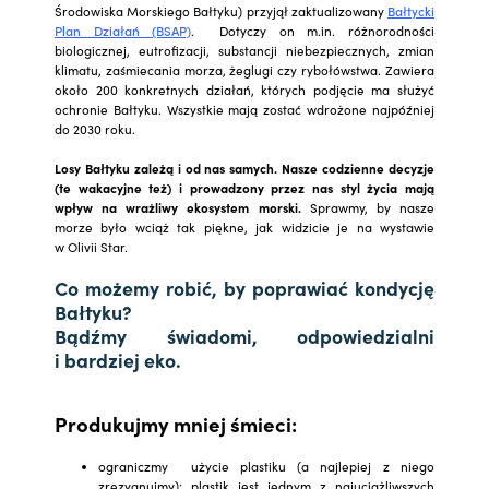
Środowiska Morskiego Bałtyku) przyjął zaktualizowany
Bałtycki
Plan Działań (BSAP)
. Dotyczy on m.in. różnorodności
biologicznej, eutrofizacji, substancji niebezpiecznych, zmian
klimatu, zaśmiecania morza, żeglugi czy rybołówstwa. Zawiera
około 200 konkretnych działań, których podjęcie ma służyć
ochronie Bałtyku. Wszystkie mają zostać wdrożone najpóźniej
do 2030 roku.
Losy Bałtyku zależą i od nas samych.
Nasze codzienne decyzje
(te wakacyjne też) i prowadzony przez nas styl życia mają
wpływ na wrażliwy ekosystem morski.
Sprawmy, by nasze
morze było wciąż tak piękne, jak widzicie je na wystawie
w Olivii Star.
Co możemy robić, by poprawiać kondycję
Bałtyku?
Bądźmy świadomi, odpowiedzialni
i bardziej eko.
Produkujmy mniej śmieci:
ograniczmy użycie plastiku (a najlepiej z niego
zrezygnujmy); plastik jest jednym z najuciążliwszych