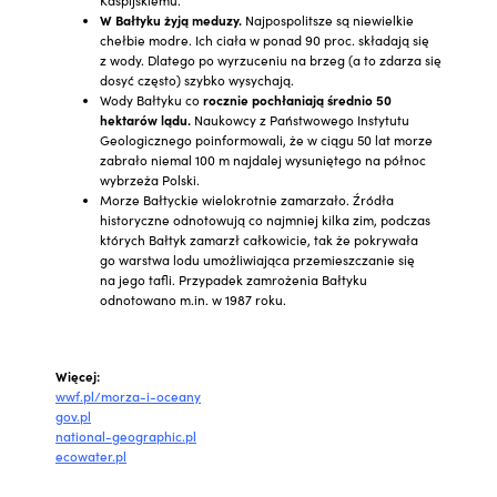
W Bałtyku żyją meduzy.
Najpospolitsze są niewielkie
chełbie modre. Ich ciała w ponad 90 proc. składają się
z wody. Dlatego po wyrzuceniu na brzeg (a to zdarza się
dosyć często) szybko wysychają.
Wody Bałtyku co
rocznie pochłaniają średnio 50
hektarów lądu.
Naukowcy z Państwowego Instytutu
Geologicznego poinformowali, że w ciągu 50 lat morze
zabrało niemal 100 m najdalej wysuniętego na północ
wybrzeża Polski.
Morze Bałtyckie wielokrotnie zamarzało. Źródła
historyczne odnotowują co najmniej kilka zim, podczas
których Bałtyk zamarzł całkowicie, tak że pokrywała
go warstwa lodu umożliwiająca przemieszczanie się
na jego tafli. Przypadek zamrożenia Bałtyku
odnotowano m.in. w 1987 roku.
Więcej:
wwf.pl/morza-i-oceany
gov.pl
national-geographic.pl
ecowater.pl