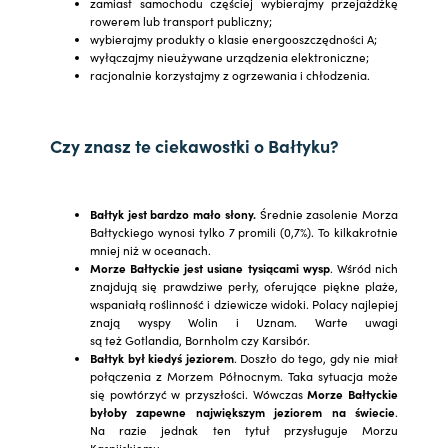
zamiast samochodu częściej wybierajmy przejażdżkę
rowerem lub transport publiczny;
wybierajmy produkty o klasie energooszczędności A;
wyłączajmy nieużywane urządzenia elektroniczne;
racjonalnie korzystajmy z ogrzewania i chłodzenia.
Czy znasz te ciekawostki o Bałtyku?
Bałtyk jest bardzo mało słony.
Średnie zasolenie Morza
Bałtyckiego wynosi tylko 7 promili (0,7%). To kilkakrotnie
mniej niż w oceanach.
Morze Bałtyckie jest usiane tysiącami wysp
. Wśród nich
znajdują się prawdziwe perły, oferujące piękne plaże,
wspaniałą roślinność i dziewicze widoki. Polacy najlepiej
znają wyspy Wolin i Uznam. Warte uwagi
są też Gotlandia, Bornholm czy Karsibór.
Bałtyk był kiedyś jeziorem
. Doszło do tego, gdy nie miał
połączenia z Morzem Północnym. Taka sytuacja może
się powtórzyć w przyszłości. Wówczas
Morze Bałtyckie
byłoby zapewne największym jeziorem na świecie
.
Na razie jednak ten tytuł przysługuje Morzu
Kaspijskiemu.