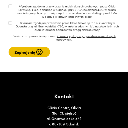
Wyrażam zgodę na przetwarzanie moich danych osobowych przez Olivia
Serwis Sp. z o.o. z siedzibą w Gdańsku przy ul. Grunwaldzkiej 472C w celach
marketingowych, w tym związanych z prowadzeniem marketingu produktów
lub usług własnych oraz innych osób.*
Wyrażam zgodę na przesyłanie przez Olivia Serwis Sp. z o.o. z siedzibą w
Gdańsku przy ul. Grunwaldzkiej 472C, w imieniu własnym lub na zlecenie innych
osób, informacji handlowych drogą elektroniczną.*
Prosimy o zapoznanie się z naszą
informacją dotyczącą przetwarzania danych
osobowych.
Kontakt
Olivia Centre, Olivia
Star (3. piętro)
al. Grunwaldzka 472
c 80-309 Gdańsk