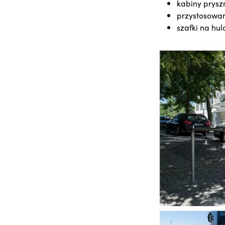
kabiny pryszn
przystosowan
szafki na hu