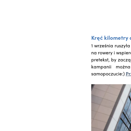
Kręć kilometry
1 września ruszył
na rowery i wspier
pretekst, by zacz
kampanii można
samopoczucie:)
Pr