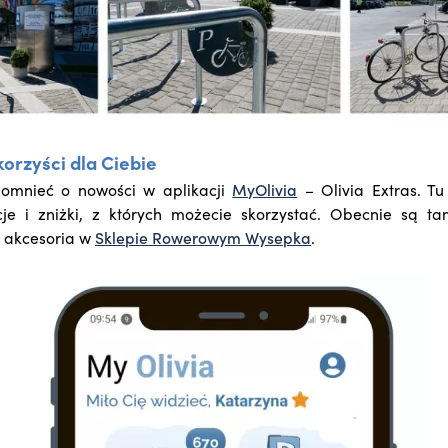
korzyści dla Ciebie
pomnieć o nowości w aplikacji
MyOlivia
– Olivia Extras. Tu
cje i zniżki, z których możecie skorzystać. Obecnie są t
i akcesoria w
Sklepie Rowerowym Wysepka
.