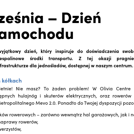
ześnia – Dzień
Samochodu
yjątkowy dzień, który inspiruje do doświadczenia swob
iespalinowe środki transportu. Z tej okazji pragn
frastrukturze dla jednośladów, dostępnej w naszym centrum.
h kółkach
etnie! Nie masz? To żaden problem! W Olivia Centre 
tępnych hulajnóg i skuterów elektrycznych, oraz roweró
tropolitalnego Mevo 2.0. Ponadto do Twojej dyspozycji pozo
jaków rowerowych – zarówno wewnątrz hal garażowych, jak i n
naprawy rowerów,
werzystów,