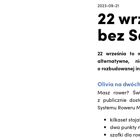
2023-09-21
22 wr
bez 
22 września to w
alternatywne, n
o rozbudowanej in
Olivia na dwóc
Masz rower? Świ
z publicznie dos
Systemu Roweru Me
kilkaset sto
dwa punkty 
szafki dla ro