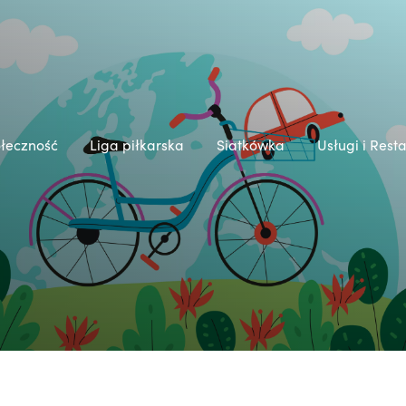
łeczność
Liga piłkarska
Siatkówka
Usługi i Rest