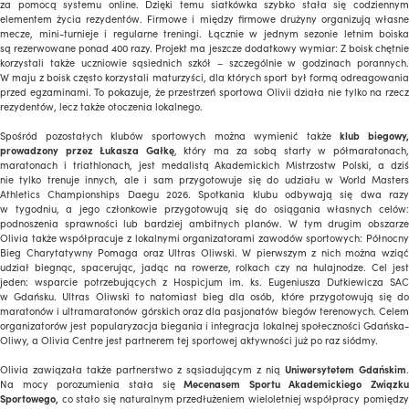
za pomocą systemu online. Dzięki temu siatkówka szybko stała się codziennym
elementem życia rezydentów. Firmowe i między firmowe drużyny organizują własne
mecze, mini-turnieje i regularne treningi. Łącznie w jednym sezonie letnim boiska
są rezerwowane ponad 400 razy. Projekt ma jeszcze dodatkowy wymiar: Z boisk chętnie
korzystali także uczniowie sąsiednich szkół – szczególnie w godzinach porannych.
W maju z boisk często korzystali maturzyści, dla których sport był formą odreagowania
przed egzaminami. To pokazuje, że przestrzeń sportowa Olivii działa nie tylko na rzecz
rezydentów, lecz także otoczenia lokalnego.
Spośród pozostałych klubów sportowych można wymienić także
klub biegowy,
prowadzony przez Łukasza Gałkę
, który ma za sobą starty w półmaratonach
maratonach i triathlonach, jest medalistą Akademickich Mistrzostw Polski, a dziś
nie tylko trenuje innych, ale i sam przygotowuje się do udziału w World Masters
Athletics Championships Daegu 2026. Spotkania klubu odbywają się dwa razy
w tygodniu, a jego członkowie przygotowują się do osiągania własnych celów:
podnoszenia sprawności lub bardziej ambitnych planów. W tym drugim obszarze
Olivia także współpracuje z lokalnymi organizatorami zawodów sportowych: Północny
Bieg Charytatywny Pomaga oraz Ultras Oliwski. W pierwszym z nich można wziąć
udział biegnąc, spacerując, jadąc na rowerze, rolkach czy na hulajnodze. Cel jest
jeden: wsparcie potrzebujących z Hospicjum im. ks. Eugeniusza Dutkiewicza SAC
w Gdańsku. Ultras Oliwski to natomiast bieg dla osób, które przygotowują się do
maratonów i ultramaratonów górskich oraz dla pasjonatów biegów terenowych. Celem
organizatorów jest popularyzacja biegania i integracja lokalnej społeczności Gdańska-
Oliwy, a Olivia Centre jest partnerem tej sportowej aktywności już po raz siódmy.
Olivia zawiązała także partnerstwo z sąsiadującym z nią
Uniwersytetem Gdańskim
.
Na mocy porozumienia stała się
Mecenasem Sportu Akademickiego Związku
Sportowego,
co stało się naturalnym przedłużeniem wieloletniej współpracy pomiędzy