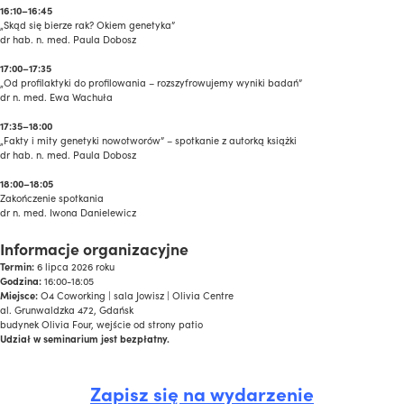
16:10–16:45
„Skąd się bierze rak? Okiem genetyka”
dr hab. n. med. Paula Dobosz
17:00–17:35
„Od profilaktyki do profilowania – rozszyfrowujemy wyniki badań”
dr n. med. Ewa Wachuła
17:35–18:00
„Fakty i mity genetyki nowotworów” – spotkanie z autorką książki
dr hab. n. med. Paula Dobosz
18:00–18:05
Zakończenie spotkania
dr n. med. Iwona Danielewicz
a
Informacje organizacyjne
Termin:
6 lipca 2026 roku
Godzina:
16:00-18:05
Miejsce:
O4 Coworking | sala Jowisz | Olivia Centre
al. Grunwaldzka 472, Gdańsk
budynek Olivia Four, wejście od strony patio
Udział w seminarium jest bezpłatny.
a
Zapisz się na wydarzenie