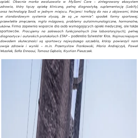
opieki. Obecnie marka ewoluowała w MySomi Care – zintegrowany ekosystem
zdrowia, który łączy opiekę kliniczną, pełną diagnostykę, suplementację (Labify)
oraz technologię SaaS w jednym miejscu. Pacjenci trafiają do nas z objawami, które
w standardowym systemie słyszą, że są „w normie”: spadek formy sportowej,
przewlekłe zmęczenie, mgła mózgowa, problemy autoimmunologiczne, hormonalne,
skórne.
Firma zapewnia wsparcie dla osób wymagających opieki medycznej, ale także
sportowców.
Pracujemy na zakresach funkcjonalnych (nie laboratoryjnych), pełnej
diagnostyce i autorskich protokołach ETAP
– podkreśla Sylwester Kłos
. Najmocniejszy
dowodem skuteczności są sportowcy najwyższego szczebla, którzy powierzyli nam
swoje zdrowie i wyniki – m.in. Przemysław Frankowski, Maria Andrejczyk, Paweł
Wszołek, Sofia Ennaoui, Tomasz Gębala, Krystian Pieszczek.