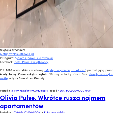
Więcej o artystach:
piotripawelcielatkowski.pl
Instagram:
@piotr_i_pawel_cielatkowski
Facebook:
Piotr i Paweł Cielątkowscy
Rok 2026 otworzyliśmy wystawą
„Między horyzontem, a szkłem”
, prezentującą prac
Anety Iwony Oniszczuk-Jastrząbek.
Wiosną w lobby Olivii Star
stanęły niezwykł
rzeźby
artysty
Stanisława Gierady.
Posted in
Jestem rezydentem
,
Aktualności
Tagged
NEWS
,
POLECAMY
,
OLIVIAART
Olivia Pulse. Wkrótce rusza najmem
apartamentów
Posted on
2026-06-30
2026-07-08
by
Katarzyna Halicka