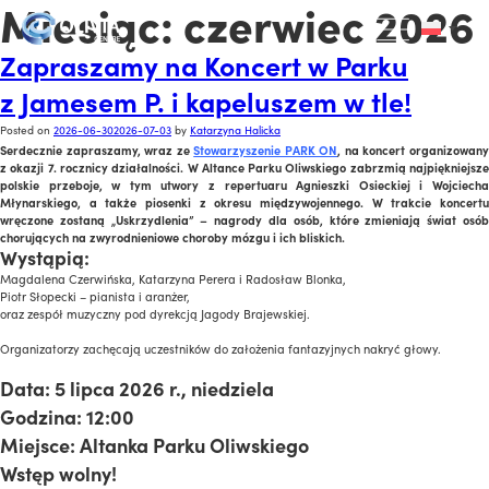
Miesiąc:
czerwiec 2026
Zapraszamy na Koncert w Parku
z Jamesem P. i kapeluszem w tle!
Posted on
2026-06-30
2026-07-03
by
Katarzyna Halicka
Serdecznie zapraszamy, wraz ze
Stowarzyszenie PARK ON
, na koncert organizowan
z okazji 7. rocznicy działalności. W Altance Parku Oliwskiego zabrzmią najpiękniejsze
polskie przeboje, w tym utwory z repertuaru Agnieszki Osieckiej i Wojciecha
Młynarskiego, a także piosenki z okresu międzywojennego. W trakcie koncertu
wręczone zostaną „Uskrzydlenia” – nagrody dla osób, które zmieniają świat osób
chorujących na zwyrodnieniowe choroby mózgu i ich bliskich.
Wystąpią:
Magdalena Czerwińska, Katarzyna Perera i Radosław Blonka,
Piotr Słopecki – pianista i aranżer,
oraz zespół muzyczny pod dyrekcją Jagody Brajewskiej.
x
Organizatorzy zachęcają uczestników do założenia fantazyjnych nakryć głowy.
x
Data: 5 lipca 2026 r., niedziela
Godzina: 12:00
Miejsce: Altanka Parku Oliwskiego
Wstęp wolny!