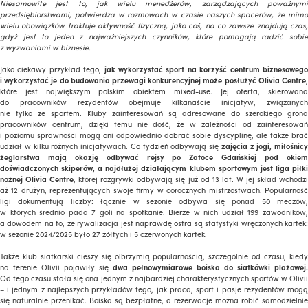
Niesamowite jest to, jak wielu menedżerów, zarządzających poważnymi
przedsiębiorstwami, potwierdza w rozmowach w czasie naszych spacerów, że mimo
wielu obowiązków traktuje aktywność fizyczną, jako coś, na co zawsze znajdują czas,
gdyż jest to jeden z najważniejszych czynników, które pomagają radzić sobie
z wyzwaniami w biznesie.
Jako ciekawy przykład tego,
jak wykorzystać sport na korzyść centrum biznesoweg
i wykorzystać je do budowania przewagi konkurencyjnej może posłużyć Olivia Centre
,
które jest największym polskim obiektem mixed-use. Jej oferta, skierowana
do pracowników rezydentów obejmuje kilkanaście inicjatyw, związanych
nie tylko ze sportem. Kluby zainteresowań są adresowane do szerokiego grona
pracowników centrum, dzięki temu nie dość, że w zależności od zainteresowań
i poziomu sprawności mogą oni odpowiednio dobrać sobie dyscyplinę, ale także brać
udział w kilku różnych inicjatywach. Co tydzień odbywają się
zajęcia z jogi, miłośnicy
żeglarstwa mają okazję odbywać rejsy po Zatoce Gdańskiej pod okiem
doświadczonych skiperów, a najdłużej działającym klubem sportowym jest liga piłki
nożnej Olivia Centre
, której rozgrywki odbywają się już od 13 lat. W jej skład wchodz
aż 12 drużyn, reprezentujących swoje firmy w corocznych mistrzostwach. Popularność
ligi dokumentują liczby: łącznie w sezonie odbywa się ponad 50 meczów,
w których średnio pada 7 goli na spotkanie. Bierze w nich udział 199 zawodników,
a dowodem na to, że rywalizacja jest naprawdę ostra są statystyki wręczonych kartek:
w sezonie 2024/2025 było 27 żółtych i 5 czerwonych kartek.
Także klub siatkarski cieszy się olbrzymią popularnością, szczególnie od czasu, kiedy
na terenie Olivii pojawiły się
dwa pełnowymiarowe boiska do siatkówki plażowej.
Od tego czasu stała się ona jednym z najbardziej charakterystycznych sportów w Olivii
– i jednym z najlepszych przykładów tego, jak praca, sport i pasje rezydentów mogą
się naturalnie przenikać. Boiska są bezpłatne, a rezerwacje można robić samodzielnie