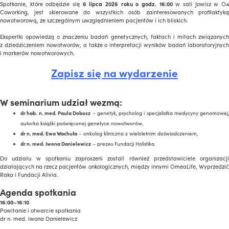
Spotkanie, które odbędzie się
6 lipca 2026 roku o godz. 16:00
w sali Jowisz w O
Coworking, jest skierowane do wszystkich osób zainteresowanych profilaktyką
nowotworową, ze szczególnym uwzględnieniem pacjentów i ich bliskich.
Ekspertki opowiedzą o znaczeniu badań genetycznych, faktach i mitach związanych
z dziedziczeniem nowotworów, a także o interpretacji wyników badań laboratoryjnych
i markerów nowotworowych.
Zapisz się na wydarzenie
W seminarium udział wezmą:
dr hab. n. med. Paula Dobosz
– genetyk, psycholog i specjalistka medycyny genomowej,
autorka książki poświęconej genetyce nowotworów,
dr n. med. Ewa Wachuła
– onkolog kliniczna z wieloletnim doświadczeniem,
dr n. med. Iwona Danielewicz
– prezes Fundacji Holistika.
Do udziału w spotkaniu zaproszeni zostali również przedstawiciele organizacji
działających na rzecz pacjentów onkologicznych, między innymi OmeaLife, Wyprzedzić
Raka i Fundacji Alivia.
Agenda spotkania
16:00–16:10
Powitanie i otwarcie spotkania
dr n. med. Iwona Danielewicz