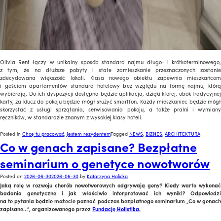
Olivia Rent łączy w unikalny sposób standard najmu długo- i krótkoterminowego,
z tym, że na dłuższe pobyty i stałe zamieszkanie przeznaczonych zostanie
zdecydowana większość lokali. Klasa nowego obiektu zapewnia mieszkańcom
i gościom apartamentów standard hotelowy bez względu na formę najmu, którą
wybierają. Do ich dyspozycji dostępna będzie aplikacja, dzięki której, obok tradycyjnej
karty, za klucz do pokoju będzie mógł służyć smartfon. Każdy mieszkaniec będzie mógł
skorzystać z usługi sprzątania, serwisowania pokoju, a także pralni i wymiany
ręczników, w standardzie znanym z wysokiej klasy hoteli.
Posted in
Chcę tu pracować
,
Jestem rezydentem
Tagged
NEWS
,
BIZNES
,
ARCHITEKTURA
Co w genach zapisane? Bezpłatne
seminarium o genetyce nowotworów
Posted on
2026-06-30
2026-06-30
by
Katarzyna Halicka
Jaką rolę w rozwoju chorób nowotworowych odgrywają geny? Kiedy warto wykonać
badania genetyczne i jak właściwie interpretować ich wyniki? Odpowiedzi
na te pytania będzie możecie poznać podczas bezpłatnego seminarium „Co w genach
zapisane…”, organizowanego przez
Fundację Holistika.