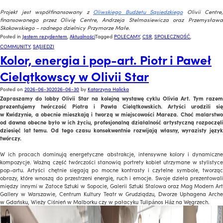
x
Projekt jest współfinansowany z
Oliwskiego Budżetu Sąsiedzkiego
Olivii Centre,
finansowanego przez Olivię Centre, Andrzeja Stelmasiewicza oraz Przemysława
Skokowskiego – radnego dzielnicy Przymorze Małe.
Posted in
Jestem rezydentem
,
Aktualności
Tagged
POLECAMY
,
CSR
,
SPOŁECZNOŚĆ
,
COMMUNITY
,
SĄSIEDZI
Kolor, energia i pop-art. Piotr i Paweł
Cielątkowscy w Olivii Star
Posted on
2026-06-30
2026-06-30
by
Katarzyna Halicka
Zapraszamy do lobby Olivii Star na kolejną wystawę cyklu Olivia Art. Tym razem
prezentujemy twórczość Piotra i Pawła Cielątkowskich. Artyści urodzili się
w Kwidzynie, a obecnie mieszkają i tworzą w miejscowości Mareza. Choć malarstwo
od dawna obecne było w ich życiu, profesjonalną działalność artystyczną rozpoczęli
dziesięć lat temu. Od tego czasu konsekwentnie rozwijają własny, wyrazisty język
twórczy.
W ich pracach dominują energetyczne abstrakcje, intensywne kolory i dynamiczne
kompozycje. Ważną część twórczości stanowią portrety kobiet utrzymane w stylistyce
pop-artu. Artyści chętnie sięgają po mocne kontrasty i czytelne symbole, tworząc
obrazy, które wnoszą do przestrzeni energię, ruch i emocje. Swoje dzieła prezentowali
między innymi w Zatoce Sztuki w Sopocie, Galerii Sztuki Stalowa oraz Mag Modern Art
Gallery w Warszawie, Centrum Kultury Teatr w Grudziądzu, Dworze Uphagena Arche
w Gdańsku, Wieży Ciśnień w Malborku czy w pałacyku Tulipános Ház na Węgrzech.