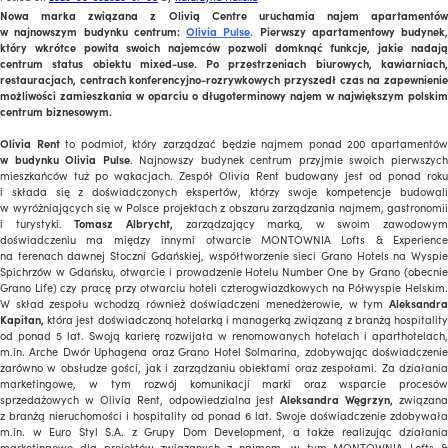
Nowa marka związana z Olivią Centre uruchamia najem apartamentów
w najnowszym budynku centrum:
Olivia Pulse
.
Pierwszy apartamentowy budynek,
który wkrótce powita swoich najemców pozwoli domknąć funkcje, jakie nadają
centrum status obiektu mixed-use. Po przestrzeniach biurowych, kawiarniach,
restauracjach, centrach konferencyjno-rozrywkowych przyszedł czas na zapewnienie
możliwości zamieszkania w oparciu o długoterminowy najem w największym polskim
centrum biznesowym.
Olivia Rent
to podmiot, który zarządzać będzie najmem ponad 200 apartamentó
w budynku Olivia Pulse
. Najnowszy budynek centrum przyjmie swoich pierwszyc
mieszkańców tuż po wakacjach. Zespół Olivia Rent budowany jest od ponad roku
i składa się z doświadczonych ekspertów, którzy swoje kompetencje budowali
w wyróżniających się w Polsce projektach z obszaru zarządzania najmem, gastronomii
i turystyki.
Tomasz Albrycht,
zarządzający marką, w swoim zawodowym
doświadczeniu ma między innymi otwarcie MONTOWNIA Lofts & Experience
na terenach dawnej Stoczni Gdańskiej, współtworzenie sieci Grano Hotels na Wyspie
Spichrzów w Gdańsku, otwarcie i prowadzenie Hotelu Number One by Grano (obecnie
Grano Life) czy pracę przy otwarciu hoteli czterogwiazdkowych na Półwyspie Helskim.
W skład zespołu wchodzą również doświadczeni menedżerowie, w tym
Aleksandra
Kapitan,
która jest doświadczoną hotelarką i managerką związaną z branżą hospitality
od ponad 5 lat. Swoją karierę rozwijała w renomowanych hotelach i aparthotelach,
m.in. Arche Dwór Uphagena oraz Grano Hotel Solmarina, zdobywając doświadczenie
zarówno w obsłudze gości, jak i zarządzaniu obiektami oraz zespołami. Za działania
marketingowe, w tym rozwój komunikacji marki oraz wsparcie procesów
sprzedażowych w Olivia Rent, odpowiedzialna jest
Aleksandra Węgrzyn,
związana
z branżą nieruchomości i hospitality od ponad 6 lat. Swoje doświadczenie zdobywała
m.in. w Euro Styl S.A. z Grupy Dom Development, a także realizując działania
marketingowe dla projektów związanych z najmem, w tym MONTOWNIA Lofts &