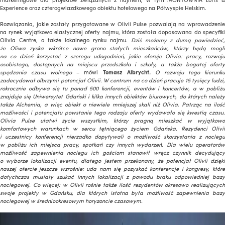
Experience oraz czterogwiazdkowego obiektu hotelowego na Półwyspie Helskim.
Rozwiązania, jakie zostały przygotowane w Olivii Pulse pozwalają na wprowadzenie
na rynek wyjątkowo elastycznej oferty najmu, która została dopasowana do specyfiki
Olivia Centre, a także lokalnego rynku najmu.
Dziś możemy z dumą powiedzieć
że Oliwa zyska wkrótce nowe grono stałych mieszkańców, którzy będą mogli
na co dzień korzystać z szeregu udogodnień, jakie oferuje Olivia: pracy, rozwoju
osobistego, dostępnych na miejscu przedszkola i szkoły, a także bogatej oferty
spędzania czasu wolnego
– mówi
Tomasz Albrycht
.
O rozwoju tego kierunk
zadecydował olbrzymi potencjał Olivii. W centrum na co dzień pracuje 15 tysięcy ludzi,
rokrocznie odbywa się tu ponad 500 konferencji, eventów i koncertów, a w pobliżu
znajduje się Uniwersytet Gdański i kilka innych obiektów biurowych, do których należy
także Alchemia, a więc obiekt o niewiele mniejszej skali niż Olivia
.
Patrząc na iloś
możliwości i potencjału powstanie tego rodzaju oferty wydawało się kwestią czasu.
Olivia Pulse ułatwi życie wszystkim, którzy pragną mieszkać w wyjątkowo
komfortowych warunkach w sercu tętniącego życiem Gdańska. Rezydenci Olivii
i uczestnicy konferencji nierzadko dopytywali o możliwość skorzystania z noclegu
w pobliżu ich miejsca pracy, spotkań czy innych wydarzeń. Dla wielu operatorów
możliwość zapewnienia noclegu ich gościom stanowił wręcz czynnik decydujący
o wyborze lokalizacji eventu, dlatego jestem przekonany, że potencjał Olivii dzięki
naszej ofercie jeszcze wzrośnie: uda nam się pozyskać konferencje i kongresy, które
dotychczas musiały szukać innych lokalizacji z powodu braku odpowiedniej bazy
noclegowej. Co więcej: w Olivii rośnie także ilość rezydentów okresowo realizujących
swoje projekty w Gdańsku, dla których istotna była możliwość zapewnienia bazy
noclegowej w średniookresowym horyzoncie czasowym.