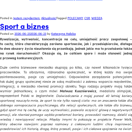
Posted in
Jestem rezydentem
,
Aktualności
Tagged
POLECAMY
,
CSR
,
WIEDZA
Sport a biznes
Posted on
2026-06-23
2026-06-23
by
Katarzyna Halicka
Rywalizacja, wytrwałość, koncentracja na celu, umiejętność pracy zespołowej –
to cechy, które charakteryzują zarówno sportowców, jak i przedsiębiorców, dlatego
te dwa obszary życia nieustannie się przenikają. Jednak jakie ma to przełożenie także
na rynek nieruchomości? Okazuje się, że całkiem spore i może stanowić jedną
z przewag konkurencyjnych.
Duże centra biznesowe nierzadko skupiają po kilka, czy nawet kilkanaście tysięcy
pracowników. To olbrzymia, różnorodna społeczność, w której każdy ma swoje
zainteresowania, pasje czy umiejętności. Odpowiednie zarządzanie potencjałem
tak dużej grupy społecznej niesie ze sobą możliwości z zakresu wsparcia rezydentów,
integracji, a nierzadko również promocji obiektu. Tego rodzaju projekty mają także
wymiar jednostkowy, o czym mówi
Mateusz Kusznierewicz
, medalista olimpijski,
reprezentant Polski w żeglarstwie:
Doświadczenie z mojej ponad 40 letniej karier
sportowej nauczyło mnie, że sport to nie tylko rozwój ciała: ma on znaczenie także dla
dobrego samopoczucia psychicznego, dla relacji społecznych, ale także dla biznesu,
gdyż sport ma tę cechę, że uczy wytrwałości, pozwala oczyścić głowę z negatywnych
emocji, ale również pomaga szybko przełamać bariery, prowadzić rozmowy, dzielić się
wiedzą i nawiązywać relacje. Między innymi to pokazuję w projekcie Power Walk,
który obecnie rozwijam: poprzez rozmowy z ciekawymi ludźmi chcę inspirować,
przedstawiać ich historię, drogę, którą przeszli, pasje i ich ciekawe spojrzenie na świat.