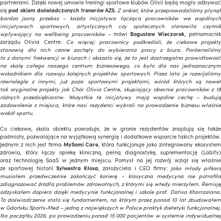
partnerami. Dzięki nowej umowie treningi sportowe klubów Olivii będą mogły odbywać
się
pod okiem doświadczonych trenerów AZS.
Z ankiet, które przeprowadziliśmy płyną
bardzo jasny przekaz – każda inicjatywa łącząca pracowników we wspólnych
inicjatywach sportowych, artystycznych czy społecznych stanowiła czynnik
wpływający na wellbeing pracowników
– mówi
Bogusław Wieczorek
, pełnomocnik
zarządu Olivia Centre
. Co więcej: pracownicy podkreślali, że ciekawe projekt
stanowią dla nich cenne zachęty do wybierania pracy z biura. Porównaliśmy
to z danymi frekwencji w biurach i okazało się, że to jest dostrzegalna prawidłowość
na skalę całego naszego centrum biznesowego, co było dla nas jednoznacznym
wskaźnikiem dla rozwoju kolejnych projektów sportowych. Przez lata je rozwijaliśmy
równolegle z innymi, już poza sportowymi projektami, wśród których są nawet
tak oryginalne projekty jak Chór Olivia Centre, skupiający obecnie pracowników z 18
różnych przedsiębiorstw. Wszystkie te inicjatywy mają wspólne cechę – budują
zadowolenie z miejsca, które nasi rezydenci wybrali na prowadzenie biznesu właśnie
wokół sportu.
Co ciekawe, skala obiektu powoduje, że w gronie rezydentów znajdują się także
podmioty, pozwalające na wyjątkową synergię i dodatkowe wsparcie takich projektów.
Jednym z nich jest firma
MySomi Care
, która funkcjonuje jako zintegrowany ekosyste
zdrowia, który łączy opiekę kliniczną, pełną diagnostykę, suplementację (Labify)
oraz technologię SaaS w jednym miejscu. Pomysł na jej rozwój wziął się właśnie
ze sportowej historii
Sylwestra Kłosa
, założyciela i CEO firmy:
Jako młody piłkar
musiałem przedwcześnie zakończyć karierę – klasyczna medycyna nie potrafiła
zdiagnozować źródła problemów zdrowotnych, z którymi się wtedy mierzyłem. Remisję
odzyskałem dopiero dzięki medycynie funkcjonalnej i szkole prof. Datisa Kharraziana.
To doświadczenie stało się fundamentem, na którym przez ponad 10 lat zbudowałem
w Gdańsku Sports-Med – jedną z największych w Polsce praktyk dietetyki funkcjonalnej.
Na początku 2026, po prowadzeniu ponad 15 000 pacjentów w systemie indywidualnej