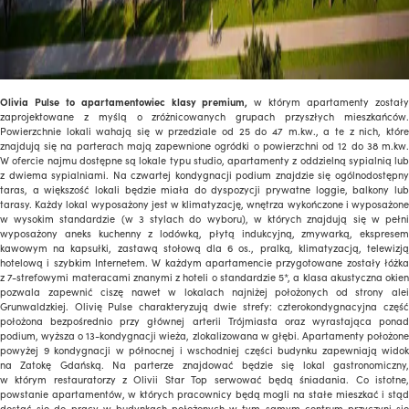
Olivia Pulse to apartamentowiec klasy premium,
w którym apartamenty został
zaprojektowane z myślą o zróżnicowanych grupach przyszłych mieszkańców.
Powierzchnie lokali wahają się w przedziale od 25 do 47 m.kw., a te z nich, które
znajdują się na parterach mają zapewnione ogródki o powierzchni od 12 do 38 m.kw.
W ofercie najmu dostępne są lokale typu studio, apartamenty z oddzielną sypialnią lub
z dwiema sypialniami. Na czwartej kondygnacji podium znajdzie się ogólnodostępny
taras, a większość lokali będzie miała do dyspozycji prywatne loggie, balkony lub
tarasy. Każdy lokal wyposażony jest w klimatyzację, wnętrza wykończone i wyposażone
w wysokim standardzie (w 3 stylach do wyboru), w których znajdują się w pełni
wyposażony aneks kuchenny z lodówką, płytą indukcyjną, zmywarką, ekspresem
kawowym na kapsułki, zastawą stołową dla 6 os., pralką, klimatyzacją, telewizją
hotelową i szybkim Internetem. W każdym apartamencie przygotowane zostały łóżka
z 7-strefowymi materacami znanymi z hoteli o standardzie 5*, a klasa akustyczna okien
pozwala zapewnić ciszę nawet w lokalach najniżej położonych od strony alei
Grunwaldzkiej. Olivię Pulse charakteryzują dwie strefy: czterokondygnacyjna część
położona bezpośrednio przy głównej arterii Trójmiasta oraz wyrastająca ponad
podium, wyższa o 13-kondygnacji wieża, zlokalizowana w głębi. Apartamenty położone
powyżej 9 kondygnacji w północnej i wschodniej części budynku zapewniają widok
na Zatokę Gdańską. Na parterze znajdować będzie się lokal gastronomiczny,
w którym restauratorzy z Olivii Star Top serwować będą śniadania. Co istotne,
powstanie apartamentów, w których pracownicy będą mogli na stałe mieszkać i stąd
dostać się do pracy w budynkach położonych w tym samym centrum przyczyni się