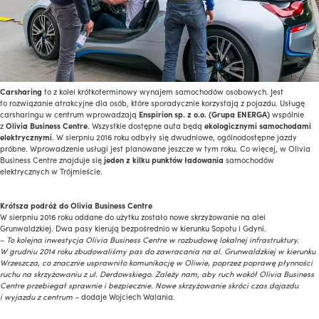
Carsharing
to z kolei krótkoterminowy wynajem samochodów osobowych. Jest
to rozwiązanie atrakcyjne dla osób, które sporadycznie korzystają z pojazdu. Usługę
carsharingu w centrum wprowadzają
Enspirion sp. z o.o. (Grupa ENERGA)
wspólnie
z
Olivia Business Centre
. Wszystkie dostępne auta będą
ekologicznymi samochodami
elektrycznymi
. W sierpniu 2016 roku odbyły się dwudniowe, ogólnodostępne jazdy
próbne. Wprowadzenie usługi jest planowane jeszcze w tym roku. Co więcej, w Olivia
Business Centre znajduje się
jeden z kilku punktów ładowania
samochodów
elektrycznych w Trójmieście.
Krótsza podróż do Olivia Business Centre
W sierpniu 2016 roku oddane do użytku zostało nowe skrzyżowanie na alei
Grunwaldzkiej. Dwa pasy kierują bezpośrednio w kierunku Sopotu i Gdyni.
–
To kolejna inwestycja Olivia Business Centre w rozbudowę lokalnej infrastruktury.
W grudniu 2014 roku zbudowaliśmy pas do zawracania na al. Grunwaldzkiej w kierunku
Wrzeszcza, co znacznie usprawniło komunikację w Oliwie, poprzez poprawę płynności
ruchu na skrzyżowaniu z ul. Derdowskiego. Zależy nam, aby ruch wokół Olivia Business
Centre przebiegał sprawnie i bezpiecznie. Nowe skrzyżowanie skróci czas dojazdu
i wyjazdu z centrum
– dodaje Wojciech Walania.