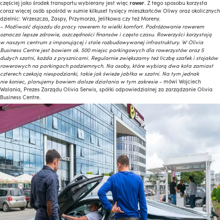
częściej jako środek transportu wybierany jest więc
rower
. Z tego sposobu korzysta
coraz więcej osób spośród w sumie kilkuset tysięcy mieszkańców Oliwy oraz okolicznych
dzielnic: Wrzeszcza, Zaspy, Przymorza, Jelitkowa czy też Moreny.
–
Możliwość dojazdu do pracy rowerem to wielki komfort. Podróżowanie rowerem
oznacza lepsze zdrowie, oszczędności finansów i często czasu. Rowerzyści korzystają
w naszym centrum z imponującej i stale rozbudowywanej infrastruktury. W Olivia
Business Centre jest bowiem ok. 500 miejsc parkingowych dla rowerzystów oraz 5
dużych szatni, każda z prysznicami. Regularnie zwiększamy też liczbę szafek i stojaków
rowerowych na parkingach podziemnych. Na osoby, które wybiorą dwa koła zamiast
czterech czekają niespodzianki, takie jak świeże jabłka w szatni. Na tym jednak
nie koniec, planujemy bowiem dalsze działania w tym zakresie
– mówi Wojciech
Walania, Prezes Zarządu Olivia Serwis, spółki odpowiedzialnej za zarządzanie Olivia
Business Centre.