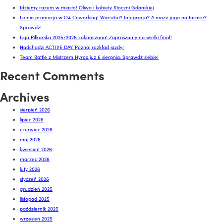
Idziemy razem w miasto! Oliwa i kobiety Stoczni Gdańskiej
Letnia promocja w O4 Coworking! Warsztat? Integracja? A może joga na tarasie?
Sprawdź!
Liga Piłkarska 2025/2026 zakończona! Zapraszamy na wielki finał!
Nadchodzi ACTIVE DAY. Poznaj rozkład jazdy!
Team Battle z Mistrzem Hyrox już 6 sierpnia. Sprawdź siebie!
Recent Comments
Archives
sierpień 2026
lipiec 2026
czerwiec 2026
maj 2026
kwiecień 2026
marzec 2026
luty 2026
styczeń 2026
grudzień 2025
listopad 2025
październik 2025
wrzesień 2025