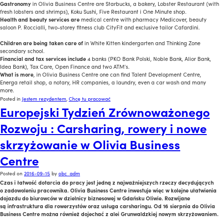
Gastronomy
in Olivia Business Centre are Starbucks, a bakery, Lobster Restaurant (with
fresh lobsters and shrimps), Koku Sushi, Five Restaurant i One Minute shop.
Health and beauty services are
medical centre with pharmacy Medicover, beauty
saloon P. Roccialli, two-storey fitness club CityFit and exclusive tailor Cafardini.
Children are being taken care of
in White Kitten kindergarten and Thinking Zone
secondary school.
Financial and tax services include
4 banks (PKO Bank Polski, Noble Bank, Alior Bank,
Idea Bank), Tax Care, Open Finance and two ATM’s.
What is more
, in Olivia Business Centre one can find Talent Development Centre,
Energa retail shop, a notary, HR companies, a laundry, even a car wash and many
more.
Posted in
Jestem rezydentem
,
Chcę tu pracować
Europejski Tydzień Zrównoważonego
Rozwoju : Carsharing, rowery i nowe
skrzyżowanie w Olivia Business
Centre
Posted on
2016-09-15
by
obc_adm
Czas i łatwość dotarcia do pracy jest jedną z najważniejszych rzeczy decydujących
o zadowoleniu pracownika. Olivia Business Centre inwestuje więc w kolejne ułatwienia
dojazdu do biurowców w dzielnicy biznesowej w Gdańsku Oliwie. Rozwijane
są infrastruktura dla rowerzystów oraz usługa carsharingu. Od 16 sierpnia do Olivia
Business Centre można również dojechać z alei Grunwaldzkiej nowym skrzyżowaniem.