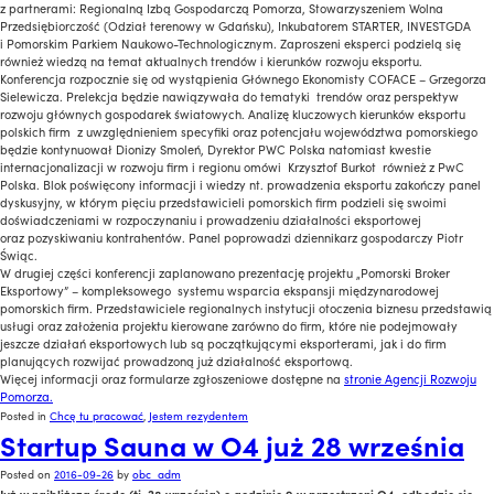
z partnerami: Regionalną Izbą Gospodarczą Pomorza, Stowarzyszeniem Wolna
Przedsiębiorczość (Odział terenowy w Gdańsku), Inkubatorem STARTER, INVESTGDA
i Pomorskim Parkiem Naukowo-Technologicznym. Zaproszeni eksperci podzielą się
również wiedzą na temat aktualnych trendów i kierunków rozwoju eksportu.
Konferencja rozpocznie się od wystąpienia Głównego Ekonomisty COFACE – Grzegorza
Sielewicza. Prelekcja będzie nawiązywała do tematyki trendów oraz perspektyw
rozwoju głównych gospodarek światowych. Analizę kluczowych kierunków eksportu
polskich firm z uwzględnieniem specyfiki oraz potencjału województwa pomorskiego
będzie kontynuował Dionizy Smoleń, Dyrektor PWC Polska natomiast kwestie
internacjonalizacji w rozwoju firm i regionu omówi Krzysztof Burkot również z PwC
Polska. Blok poświęcony informacji i wiedzy nt. prowadzenia eksportu zakończy panel
dyskusyjny, w którym pięciu przedstawicieli pomorskich firm podzieli się swoimi
doświadczeniami w rozpoczynaniu i prowadzeniu działalności eksportowej
oraz pozyskiwaniu kontrahentów. Panel poprowadzi dziennikarz gospodarczy Piotr
Świąc.
W drugiej części konferencji zaplanowano prezentację projektu „Pomorski Broker
Eksportowy” – kompleksowego systemu wsparcia ekspansji międzynarodowej
pomorskich firm. Przedstawiciele regionalnych instytucji otoczenia biznesu przedstawią
usługi oraz założenia projektu kierowane zarówno do firm, które nie podejmowały
jeszcze działań eksportowych lub są początkującymi eksporterami, jak i do firm
planujących rozwijać prowadzoną już działalność eksportową.
Więcej informacji oraz formularze zgłoszeniowe dostępne na
stronie Agencji Rozwoju
Pomorza.
Posted in
Chcę tu pracować
,
Jestem rezydentem
Startup Sauna w O4 już 28 września
Posted on
2016-09-26
by
obc_adm