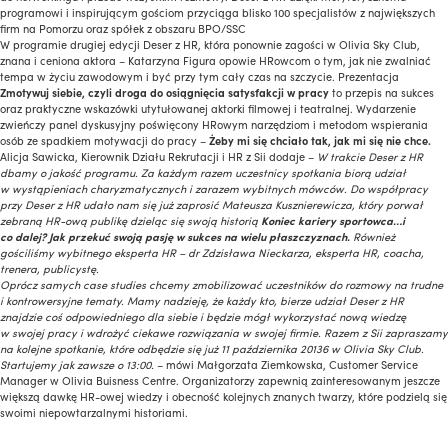
programowi i inspirującym gościom przyciąga blisko 100 specjalistów z największych
firm na Pomorzu oraz spółek z obszaru BPO/SSC
W programie drugiej edycji Deser z HR, która ponownie zagości w Olivia Sky Club,
znana i ceniona aktora – Katarzyna Figura opowie HRowcom o tym, jak nie zwalniać
tempa w życiu zawodowym i być przy tym cały czas na szczycie. Prezentacja
Zmotywuj siebie, czyli droga do osiągnięcia satysfakcji w pracy
to przepis na sukces
oraz praktyczne wskazówki utytułowanej aktorki filmowej i teatralnej. Wydarzenie
zwieńczy panel dyskusyjny poświęcony HRowym narzędziom i metodom wspierania
osób ze spadkiem motywacji do pracy –
Żeby mi się chciało tak, jak mi się nie chce.
Alicja Sawicka, Kierownik Działu Rekrutacji i HR z Sii dodaje –
W trakcie Deser z HR
dbamy o jakość programu.
Za każdym razem uczestnicy spotkania biorą udział
w wystąpieniach charyzmatycznych i zarazem wybitnych mówców. Do współpracy
przy Deser z HR udało nam się już zaprosić Mateusza Kusznierewicza, który porwał
zebraną HR-ową publikę dzieląc się swoją historią
Koniec kariery sportowca…i
co dalej? Jak przekuć swoją pasję w sukces na wielu płaszczyznach.
Również
gościliśmy wybitnego eksperta HR – dr Zdzisława Nieckarza, eksperta HR, coacha,
trenera, publicystę.
Oprócz samych case studies chcemy zmobilizować uczestników do rozmowy na trudne
i kontrowersyjne tematy. Mamy nadzieję, że każdy kto, bierze udział Deser z HR
znajdzie coś odpowiedniego dla siebie i będzie mógł wykorzystać nową wiedzę
w swojej pracy i wdrożyć ciekawe rozwiązania w swojej firmie. Razem z Sii zapraszamy
na kolejne spotkanie, które odbędzie się już 11 października 20136 w Olivia Sky Club.
Startujemy jak zawsze o 13:00.
– mówi Małgorzata Ziemkowska, Customer Service
Manager w Olivia Buisness Centre. Organizatorzy zapewnią zainteresowanym jeszcze
większą dawkę HR-owej wiedzy i obecność kolejnych znanych twarzy, które podzielą się
swoimi niepowtarzalnymi historiami.