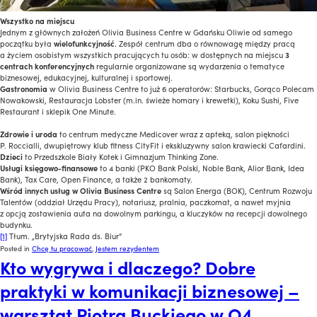
Wszystko na miejscu
Jednym z głównych założeń Olivia Business Centre w Gdańsku Oliwie od samego
początku była
wielofunkcyjność
. Zespół centrum dba o równowagę między pracą
a życiem osobistym wszystkich pracujących tu osób: w dostępnych na miejscu
3
centrach konferencyjnych
regularnie organizowane są wydarzenia o tematyce
biznesowej, edukacyjnej, kulturalnej i sportowej.
Gastronomia
w Olivia Business Centre to już 6 operatorów: Starbucks, Gorąco Polecam
Nowakowski, Restauracja Lobster (m.in. świeże homary i krewetki), Koku Sushi, Five
Restaurant i sklepik One Minute.
Zdrowie i uroda
to centrum medyczne Medicover wraz z apteką, salon piękności
P. Roccialli, dwupiętrowy klub fitness CityFit i ekskluzywny salon krawiecki Cafardini.
Dzieci
to Przedszkole Biały Kotek i Gimnazjum Thinking Zone.
Usługi księgowo-finansowe
to 4 banki (PKO Bank Polski, Noble Bank, Alior Bank, Idea
Bank), Tax Care, Open Finance, a także 2 bankomaty.
Wśród innych usług w Olivia Business Centre
są Salon Energa (BOK), Centrum Rozwoju
Talentów (oddział Urzędu Pracy), notariusz, pralnia, paczkomat, a nawet myjnia
z opcją zostawienia auta na dowolnym parkingu, a kluczyków na recepcji dowolnego
budynku.
[1]
Tłum. „Brytyjska Rada ds. Biur”
Posted in
Chcę tu pracować
,
Jestem rezydentem
Kto wygrywa i dlaczego? Dobre
praktyki w komunikacji biznesowej –
warsztat Piotra Buckiego w O4