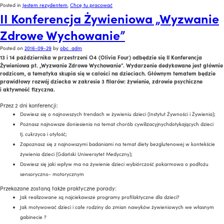
Posted in
Jestem rezydentem
,
Chcę tu pracować
II Konferencja Żywieniowa „Wyzwanie
Zdrowe Wychowanie”
Posted on
2016-09-29
by
obc_adm
13 i 14 października w przestrzeni O4 (Olivia Four) odbędzie się II Konferencja
Żywieniowa pt. „Wyzwanie Zdrowe Wychowanie”. Wydarzenie dedykowane jest głównie
rodzicom, a tematyka skupia się w całości na dzieciach. Głównym tematem będzie
prawidłowy rozwój dziecka w zakresie 3 filarów: żywienie, zdrowie psychiczne
i aktywność fizyczna.
Przez 2 dni konferencji:
Dowiesz się o najnowszych trendach w żywieniu dzieci (Instytut Żywności i Żywienia);
Poznasz najnowsze doniesienia na temat chorób cywilizacyjnychdotykających dzieci
tj. cukrzyca i otyłość;
Zapoznasz się z najnowszymi badaniami na temat diety bezglutenowej w kontekście
żywienia dzieci (Gdański Uniwersytet Medyczny);
Dowiesz się jaki wpływ ma na żywienie dzieci wybiórczość pokarmowa o podłożu
sensoryczno- motorycznym
Przekazane zostaną także praktyczne porady:
Jak realizowane są najciekawsze programy profilaktyczne dla dzieci?
Jak motywować dzieci i całe rodziny do zmian nawyków żywieniowych we własnym
gabinecie ?