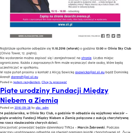
Najbliższe spotkanie odbędzie się
11.10.2016 (wtorek)
o godzina
13:00
w
Olivia Sky Club
(Olivia Tower, 12. piętro).
Na wydarzenie można zapisać się i zarejestrować na
stronie
. Liczba miejsc
ograniczona. Każda z zaproszonych firm może wyznaczyć dwie osoby, które będą
uczestniczyć w spotkaniu.
W razie pytań prosimy o kontakt z Alicją Sawicką
asawicka@pl.sii.eu
bądź Dominiką
Arendt
darendt@pl.sii.eu
Posted in
Jestem rezydentem
,
Chcę tu pracować
Piąte urodziny Fundacji Między
Niebem a Ziemią
Posted on
2016-09-28
by
obc_adm
14 października, w Olivia Sky Club, o godzinie 19 odbędzie się wyjątkowy wieczór –
piąte urodziny Fundacji Między Niebem a Ziemią połączone z aukcją charytatywną
na rzecz nieuleczalnie chorych dzieci.
Uroczystość prowadzić będzie dziennikarz TVN24 –
Marcin Żebrowski
. Podczas
wieczoru urodzinowego odbędzie się również premiera książki charytatywnej pt.
Życie