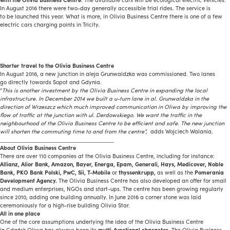
In August 2016 there were two-day generally accessible trial rides. The service is
to be launched this year. What is more, in Olivia Business Centre there is one of a few
electric cars charging points in Tricity.
Shorter travel to the Olivia Business Centre
In August 2016, a new junction in aleja Grunwaldzka was commissioned. Two lanes
go directly towards Sopot and Gdynia.
“
This is another investment by the Olivia Business Centre in expanding the local
infrastructure. In December 2014 we built a u-turn lane in al. Grunwaldzka in the
direction of Wrzeszcz which much improved communication in Oliwa by improving the
flow of traffic at the junction with ul.
Derdowskiego.
We want the traffic in the
neighbourhood of the Olivia Business Centre to be efficient and safe. The new junction
will shorten the commuting time to and from the centre”
,
adds Wojciech Walania.
_____________________________________
About Olivia Business Centre
There are over 110 companies at the Olivia Business Centre, including for instance:
Allianz, Alior Bank, Amazon, Bayer, Energa, Epam, Generali, Hays, Medicover, Noble
Bank, PKO Bank Polski, PwC, Sii, T-Mobile
or
thyssenkrupp,
as well as the
Pomerania
Development Agency.
The Olivia Business Centre has also developed an offer for small
and medium enterprises, NGOs and start-ups. The centre has been growing regularly
since 2010, adding one building annually. In June 2016 a corner stone was laid
ceremoniously for a high-rise building Olivia Star.
All in one place
One of the core assumptions underlying the idea of the Olivia Business Centre
in Gdańsk Oliwa has always been its
multi-functional character
. The Olivia Business