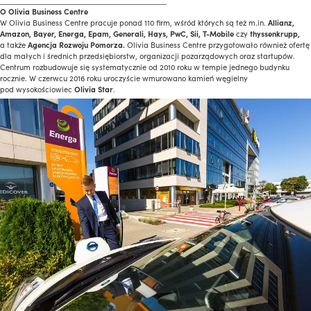
________________________________________
O Olivia Business Centre
W Olivia Business Centre pracuje ponad 110 firm, wśród których są też m.in.
Allianz,
Amazon, Bayer, Energa, Epam, Generali, Hays, PwC, Sii, T-Mobile
czy
thyssenkrupp,
a także
Agencja Rozwoju Pomorza.
Olivia Business Centre przygotowało również ofertę
dla małych i średnich przedsiębiorstw, organizacji pozarządowych oraz startupów.
Centrum rozbudowuje się systematycznie od 2010 roku w tempie jednego budynku
rocznie. W czerwcu 2016 roku uroczyście wmurowano kamień węgielny
pod wysokościowiec
Olivia Star
.