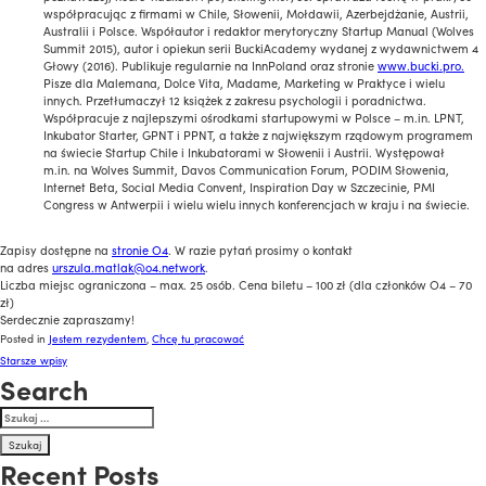
współpracując z firmami w Chile, Słowenii, Mołdawii, Azerbejdżanie, Austrii,
Australii i Polsce. Współautor i redaktor merytoryczny Startup Manual (Wolves
Summit 2015), autor i opiekun serii BuckiAcademy wydanej z wydawnictwem 4
Głowy (2016). Publikuje regularnie na InnPoland oraz stronie
www.bucki.pro.
Pisze dla Malemana, Dolce Vita, Madame, Marketing w Praktyce i wielu
innych. Przetłumaczył 12 książek z zakresu psychologii i poradnictwa.
Współpracuje z najlepszymi ośrodkami startupowymi w Polsce – m.in. LPNT,
Inkubator Starter, GPNT i PPNT, a także z największym rządowym programem
na świecie Startup Chile i Inkubatorami w Słowenii i Austrii. Występował
m.in. na Wolves Summit, Davos Communication Forum, PODIM Słowenia,
Internet Beta, Social Media Convent, Inspiration Day w Szczecinie, PMI
Congress w Antwerpii i wielu wielu innych konferencjach w kraju i na świecie.
Zapisy dostępne na
stronie O4
. W razie pytań prosimy o kontakt
na adres
urszula.matlak@o4.network
.
Liczba miejsc ograniczona – max. 25 osób.
Cena biletu – 100 zł (dla członków O4 – 70
zł)
Serdecznie zapraszamy!
Posted in
Jestem rezydentem
,
Chcę tu pracować
Nawigacja
Starsze wpisy
Search
po
Szukaj:
wpisach
Recent Posts