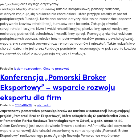
jest podróżą
oraz występ artystyczny.
Fundacja Między Niebem a Ziemią
udziela kompleksowej pomocy rodzinom,
w których znajdują się nieuleczalnie chore dzieci i które przyjęte zostały w poczet
podopiecznych Fundacji. Udzielana pomoc dotyczy działań na rzecz dzieci poprzez
pokrywanie kosztów rehabilitacji, turnusów oraz leczenia. Zakupują również
sprzęt rehabilitacyjny: łóżka i wózki rehabilitacyjne, pionizatory, sprzęt medyczny,
materace, podnośniki, schodołazy i wszelki inny sprzęt. Pomagają również rodzicom
podopiecznych poprzez, między innymi pokrywanie kosztów pomocy psychologicznej,
wsparcie w sprawach prawnych czy remontach domów i mieszkań. Także rodzeństwo
chorych dzieci nie jest przez Fundację pominięte – wspomagają w pokrywaniu kosztów
wyprawek do szkół oraz organizują wyjazdy i wakacje.
Posted in
Jestem rezydentem
,
Chcę tu pracować
Konferencja „Pomorski Broker
Eksportowy” – wsparcie rozwoju
eksportu dla firm
Posted on
2016-09-26
by
obc_adm
Zapraszamy pomorskich przedsiębiorców do udziału w konferencji inaugurującej
projekt „Pomorski Broker Eksportowy”, która odbędzie się 12 października 2016 r.
w Pomorskim Parku Naukowo-Technologicznym w Gdyni, w godz. 09:00-14:30.
Celem Konferencji jest przedstawienie firmom z sektora MSP możliwości pozyskania
wsparcia na rozwój działalności eksportowej w ramach projektu „Pomorski Broker
Eksportowy” realizowanego przez Agencję Rozwoju Pomorza we współpracy