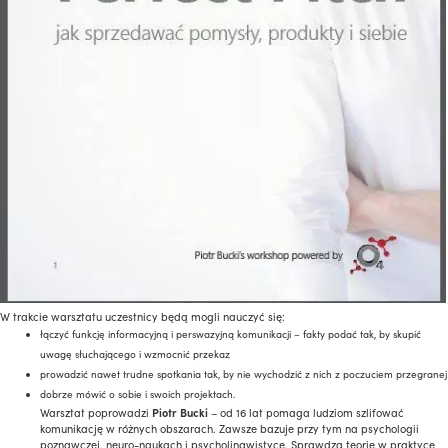
W trakcie warsztatu uczestnicy będą mogli nauczyć się:
łączyć funkcję informacyjną i perswazyjną komunikacji – fakty podać tak, by skupić
uwagę słuchającego i wzmocnić przekaz
prowadzić nawet trudne spotkania tak, by nie wychodzić z nich z poczuciem przegranej
dobrze mówi
ć o sobie i swoich projektach.
Warsztat poprowadzi
Piotr Bucki
– od 16 lat pomaga ludziom szlifować
komunikację w różnych obszarach. Zawsze bazuje przy tym na psychologii
poznawczej, neuro-naukach i psycholingwistyce. Sprawdza teorię w praktyce