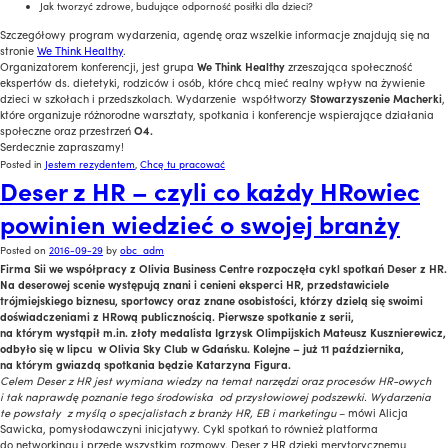
Jak tworzyć zdrowe, budujące odporność posiłki dla dzieci?
Szczegółowy program wydarzenia, agendę oraz wszelkie informacje znajdują się na
stronie
We Think Healthy
.
Organizatorem konferencji, jest grupa
We Think Healthy
zrzeszająca społeczność
ekspertów ds. dietetyki, rodziców i osób, które chcą mieć realny wpływ na żywienie
dzieci w szkołach i przedszkolach. Wydarzenie współtworzy
Stowarzyszenie Macherk
i
,
które organizuje różnorodne warsztaty, spotkania i konferencje wspierające działania
społeczne oraz przestrzeń
O4.
Serdecznie zapraszamy!
Posted in
Jestem rezydentem
,
Chcę tu pracować
Deser z HR – czyli co każdy HRowiec
powinien wiedzieć o swojej branży
Posted on
2016-09-29
by
obc_adm
Firma Sii we współpracy z Olivia Business Centre rozpoczęła cykl spotkań Deser z HR.
Na deserowej scenie występują znani i cenieni eksperci HR, przedstawiciele
trójmiejskiego biznesu, sportowcy oraz znane osobistości, którzy dzielą się swoimi
doświadczeniami z HRową publicznością. Pierwsze spotkanie z serii,
na którym wystąpił m.in. złoty medalista Igrzysk Olimpijskich Mateusz Kusznierewicz,
odbyło się w lipcu w Olivia Sky Club w Gdańsku. Kolejne – już 11 października,
na którym gwiazdą spotkania będzie Katarzyna Figura.
Celem Deser z HR jest wymiana wiedzy na temat narzędzi oraz procesów HR-owych
i tak naprawdę poznanie tego środowiska od przysłowiowej podszewki.
Wydarzenia
te powstały z myślą o specjalistach z branży HR, EB i marketingu
– mówi Alicja
Sawicka, pomysłodawczyni inicjatywy. Cykl spotkań to również platforma
do networkingu i przede wszystkim rozmowy. Deser z HR dzięki merytorycznemu