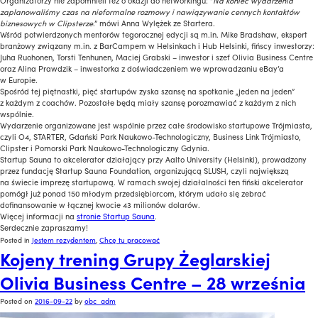
Organizatorzy nie zapomnieli też o okazji do networkingu: “
Na koniec wydarzenia
zaplanowaliśmy czas na nieformalne rozmowy i nawiązywanie cennych kontaktów
biznesowych w Clipsterze
.” mówi Anna Wylężek ze Startera.
Wśród potwierdzonych mentorów tegorocznej edycji są m.in. Mike Bradshaw, ekspert
branżowy związany m.in. z BarCampem w Helsinkach i Hub Helsinki, fińscy inwestorzy:
Juha Ruohonen, Torsti Tenhunen, Maciej Grabski – inwestor i szef Olivia Business Centre
oraz Alina Prawdzik – inwestorka z doświadczeniem we wprowadzaniu eBay’a
w Europie.
Spośród tej piętnastki, pięć startupów zyska szansę na spotkanie „jeden na jeden”
z każdym z coachów. Pozostałe będą miały szansę porozmawiać z każdym z nich
wspólnie.
Wydarzenie organizowane jest wspólnie przez całe środowisko startupowe Trójmiasta,
czyli O4, STARTER, Gdański Park Naukowo-Technologiczny, Business Link Trójmiasto,
Clipster i Pomorski Park Naukowo-Technologiczny Gdynia.
Startup Sauna to akcelerator działający przy Aalto University (Helsinki), prowadzony
przez fundację Startup Sauna Foundation, organizującą SLUSH, czyli największą
na świecie imprezę startupową. W ramach swojej działalności ten fiński akcelerator
pomógł już ponad 150 młodym przedsiębiorcom, którym udało się zebrać
dofinansowanie w łącznej kwocie 43 milionów dolarów.
Więcej informacji na
stronie Startup Sauna
.
Serdecznie zapraszamy!
Posted in
Jestem rezydentem
,
Chcę tu pracować
Kojeny trening Grupy Żeglarskiej
Olivia Business Centre – 28 września
Posted on
2016-09-22
by
obc_adm