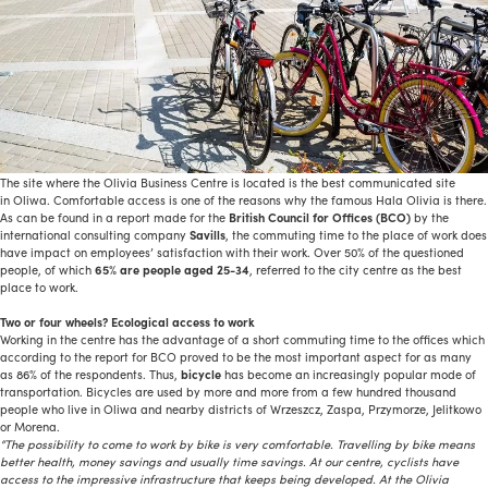
The site where the Olivia Business Centre is located is the best communicated site
in Oliwa. Comfortable access is one of the reasons why the famous Hala Olivia is there.
As can be found in a report made for the
British Council for Offices (BCO)
by the
international consulting company
Savills
, the commuting time to the place of work does
have impact on employees’ satisfaction with their work. Over 50% of the questioned
people, of which
65% are people aged 25-34
, referred to the city centre as the best
place to work.
Two or four wheels? Ecological access to work
Working in the centre has the advantage of a short commuting time to the offices which
according to the report for BCO proved to be the most important aspect for as many
as 86% of the respondents. Thus,
bicycle
has become an increasingly popular mode of
transportation. Bicycles are used by more and more from a few hundred thousand
people who live in Oliwa and nearby districts of Wrzeszcz, Zaspa, Przymorze, Jelitkowo
or Morena.
“The possibility to come to work by bike is very comfortable.
Travelling by bike means
better health, money savings and usually time savings.
At our centre, cyclists have
access to the impressive infrastructure that keeps being developed.
At the Olivia