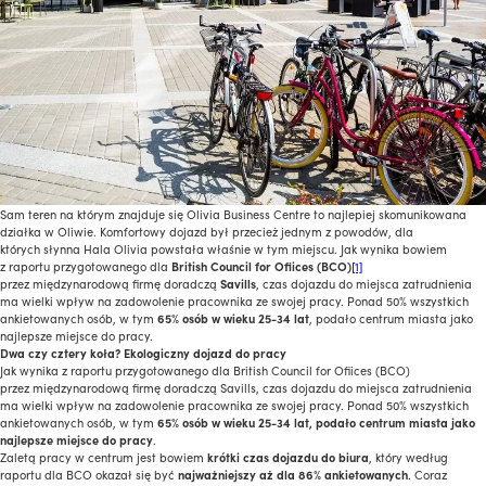
Sam teren na którym znajduje się Olivia Business Centre to najlepiej skomunikowana
działka w Oliwie. Komfortowy dojazd był przecież jednym z powodów, dla
których słynna Hala Olivia powstała właśnie w tym miejscu. Jak wynika bowiem
z raportu przygotowanego dla
British Council for Ofiices (BCO)
[1]
przez międzynarodową firmę doradczą
Savills
, czas dojazdu do miejsca zatrudnienia
ma wielki wpływ na zadowolenie pracownika ze swojej pracy. Ponad 50% wszystkich
ankietowanych osób, w tym
65% osób w wieku 25-34 lat
, podało centrum miasta jako
najlepsze miejsce do pracy.
Dwa czy cztery koła? Ekologiczny dojazd do pracy
Jak wynika z raportu przygotowanego dla British Council for Ofiices (BCO)
przez międzynarodową firmę doradczą Savills, czas dojazdu do miejsca zatrudnienia
ma wielki wpływ na zadowolenie pracownika ze swojej pracy. Ponad 50% wszystkich
ankietowanych osób, w tym
65% osób w wieku 25-34 lat, podało centrum miasta jako
najlepsze miejsce do pracy
.
Zaletą pracy w centrum jest bowiem
krótki czas dojazdu do biura
, który według
raportu dla BCO okazał się być
najważniejszy aż dla 86% ankietowanych
. Coraz