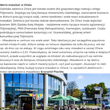
Warto mieszkać w Oliwie
Gdańska dzielnica Oliwa jest bardzo ważna dla gospodarczego rozwoju całego
Trójmiasta. Znajdują się tutaj Kampus Uniwersytetu Gdańskiego, nowoczesne biurowce
w których pracują tysiące osób, centra handlowe i wiele nowo wybudowanych
mieszkań. Dzielnica jest bardzo dobrze skomunikowana. Do Oliwy może dojechać
bowiem SKM (Szybka Kolej Miejska – nadziemne metro łączące miasta aglomeracji
Trójmiejskiej), PKM (Pomorska Kolej Metropolitalna), tramwajem, autobusem. Osoby
podróżujące samochodem korzystają z al. Grunwaldzkiej, głównej arterii
komunikacyjnej Trójmiasta.
– Mieszkanie w centrum ma wiele zalet. Taka lokalizacja jest szczególnie popularna
wśród młodych ludzi, którym zależy na łatwym dojeździe nie tylko do pracy, ale też
np. do kina czy na zakupy. W ciągu ostatniego roku ceny mieszkań w samej Oliwie
wzrosły średnio o 2,5%. Przewidujemy, że trend wzrostowy utrzyma się także w kolejnych
latach, przede wszystkim ze względu na bliskość do rozbudowujących się centrów
biurowych oraz do Kampusu Uniwersytetu Gdańskiego. Mieszkania w tej okolicy
są kupowane często w celach inwestycyjnych, czyli pod wynajem. Zauważyli to różni
deweloperzy, którzy budują tysiące mieszkań w Oliwie i w sąsiednich dzielnicach
–
mówi rzeczoznawca majątkowy
Krzysztof Płachta
.