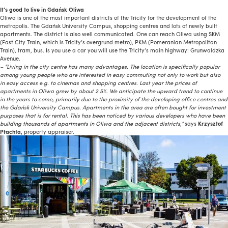
It’s good to live in Gdańsk Oliwa
Oliwa is one of the most important districts of the Tricity for the development of the
metropolis. The Gdańsk University Campus, shopping centres and lots of newly built
apartments. The district is also well communicated. One can reach Oliwa using SKM
(Fast City Train, which is Tricity’s overgrund metro), PKM (Pomeranian Metropolitan
Train), tram, bus. Is you use a car you will use the Tricity’s main highway: Grunwaldzka
Avenue.
– ”Living in the city centre has many advantages. The location is specifically popular
among young people who are interested in easy commuting not only to work but also
in easy access e.g. to cinemas and shopping centres. Last year the prices of
apartments in Oliwa grew by about 2.5%. We anticipate the upward trend to continue
in the years to come, primarily due to the proximity of the developing office centres and
the Gdańsk University Campus. Apartments in the area are often bought for investment
purposes that is for rental. This has been noticed by various developers who have been
building thousands of apartments in Oliwa and the adjacent districts,”
says
Krzysztof
Płachta,
property appraiser.