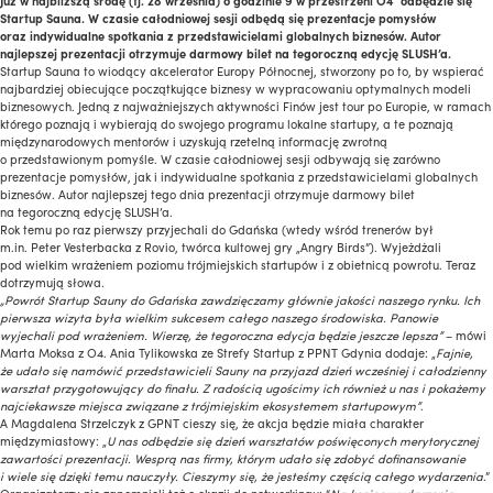
Już w najbliższą środę (tj. 28 września) o godzinie 9 w przestrzeni O4 odbędzie się
Startup Sauna. W czasie całodniowej sesji odbędą się prezentacje pomysłów
oraz indywidualne spotkania z przedstawicielami globalnych biznesów. Autor
najlepszej prezentacji otrzymuje darmowy bilet na tegoroczną edycję SLUSH’a.
Startup Sauna to wiodący akcelerator Europy Północnej, stworzony po to, by wspierać
najbardziej obiecujące początkujące biznesy w wypracowaniu optymalnych modeli
biznesowych. Jedną z najważniejszych aktywności Finów jest tour po Europie, w ramach
którego poznają i wybierają do swojego programu lokalne startupy, a te poznają
międzynarodowych mentorów i uzyskują rzetelną informację zwrotną
o przedstawionym pomyśle. W czasie całodniowej sesji odbywają się zarówno
prezentacje pomysłów, jak i indywidualne spotkania z przedstawicielami globalnych
biznesów. Autor najlepszej tego dnia prezentacji otrzymuje darmowy bilet
na tegoroczną edycję SLUSH’a.
Rok temu po raz pierwszy przyjechali do Gdańska (wtedy wśród trenerów był
m.in. Peter Vesterbacka z Rovio, twórca kultowej gry „Angry Birds”). Wyjeżdżali
pod wielkim wrażeniem poziomu trójmiejskich startupów i z obietnicą powrotu. Teraz
dotrzymują słowa.
„Powrót Startup Sauny do Gdańska zawdzięczamy głównie jakości naszego rynku. Ich
pierwsza wizyta była wielkim sukcesem całego naszego środowiska. Panowie
wyjechali pod wrażeniem. Wierzę, że tegoroczna edycja będzie jeszcze lepsza”
– mówi
Marta Moksa z O4. Ania Tylikowska ze Strefy Startup z PPNT Gdynia dodaje: „
Fajnie,
że udało się namówić przedstawicieli Sauny na przyjazd dzień wcześniej i całodzienny
warsztat przygotowujący do finału. Z radością ugościmy ich również u nas i pokażemy
najciekawsze miejsca związane z trójmiejskim ekosystemem startupowym”
.
A Magdalena Strzelczyk z GPNT cieszy się, że akcja będzie miała charakter
międzymiastowy: „
U nas odbędzie się dzień warsztatów poświęconych merytorycznej
zawartości prezentacji. Wesprą nas firmy, którym udało się zdobyć dofinansowanie
i wiele się dzięki temu nauczyły. Cieszymy się, że jesteśmy częścią całego wydarzenia
.”