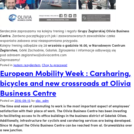
Serdecznie zapraszamy na kolejny trening i regaty
Grupy Żeglarskiej Olivia Business
Centre
. Zarówno początkujących jak i zaawansowanych zawodników czeka
wspaniała zabawa oraz niezapomniana przygoda.
Kolejny trening odbędzie się 28
września o godzinie 16.00, w Narodowym Centrum
Żeglarstwa
, Górki Zachodnie, Gdańsk. Zgłoszenia i informacje odbywają się
pod adresem zeglarstwo@oliviacentre.com
Zapraszamy!
Posted in
Jestem rezydentem
,
Chcę tu pracować
European Mobility Week : Carsharing,
bicycles and new crossroads at Olivia
Business Centre
Posted on
2016-09-15
by
obc_adm
The time and ease of commuting to work is the most important aspect of employees’
satisfaction with their place of work. The Olivia Business Centre has been investing
in facilitating access to its office buildings in the business district of Gdańsk Oliwa.
Additionally, infrastructure for cyclists and carsharing services are being developed.
Since 16 August the Olivia Business Centre can be reached from al. Grunwaldzka over
a new junction.