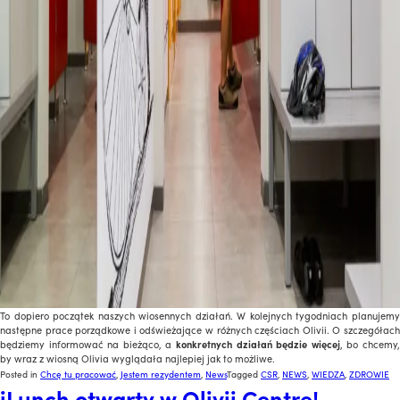
To dopiero początek naszych wiosennych działań. W kolejnych tygodniach planujemy
następne prace porządkowe i odświeżające w różnych częściach Olivii. O szczegółach
będziemy informować na bieżąco, a
konkretnych działań będzie więcej
, bo chcemy
by wraz z wiosną Olivia wyglądała najlepiej jak to możliwe.
Posted in
Chcę tu pracować
,
Jestem rezydentem
,
News
Tagged
CSR
,
NEWS
,
WIEDZA
,
ZDROWIE
iLunch otwarty w Olivii Centre!