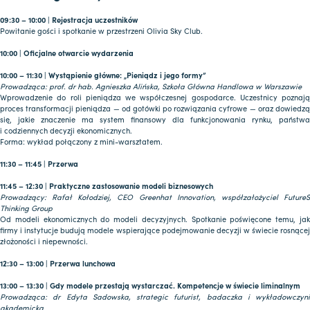
09:30 – 10:00 | Rejestracja uczestników
Powitanie gości i spotkanie w przestrzeni Olivia Sky Club.
10:00 | Oficjalne otwarcie wydarzenia
10:00 – 11:30 | Wystąpienie główne: „Pieniądz i jego formy”
Prowadząca: prof. dr hab. Agnieszka Alińska, Szkoła Główna Handlowa w Warszawie
Wprowadzenie do roli pieniądza we współczesnej gospodarce. Uczestnicy poznają
proces transformacji pieniądza — od gotówki po rozwiązania cyfrowe — oraz dowiedzą
się, jakie znaczenie ma system finansowy dla funkcjonowania rynku, państwa
i codziennych decyzji ekonomicznych.
Forma: wykład połączony z mini-warsztatem.
11:30 – 11:45 | Przerwa
11:45 – 12:30 | Praktyczne zastosowanie modeli biznesowych
Prowadzący: Rafał Kołodziej, CEO Greenhat Innovation, współzałożyciel FutureS
Thinking Group
Od modeli ekonomicznych do modeli decyzyjnych. Spotkanie poświęcone temu, jak
firmy i instytucje budują modele wspierające podejmowanie decyzji w świecie rosnącej
złożoności i niepewności.
12:30 – 13:00 | Przerwa lunchowa
13:00 – 13:30 | Gdy modele przestają wystarczać. Kompetencje w świecie liminalnym
Prowadząca: dr Edyta Sadowska, strategic futurist, badaczka i wykładowczyni
akademicka