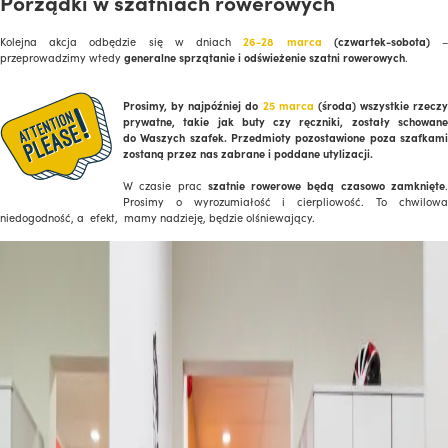
Porządki w szatniach rowerowych
Kolejna akcja odbędzie się w dniach
26-28 marca
(czwartek-sobota)
przeprowadzimy wtedy
generalne sprzątanie i odświeżenie szatni rowerowych
.
Prosimy, by najpóźniej do
25 marca
(środa) wszystkie rzeczy
prywatne, takie jak buty czy ręczniki, zostały schowane
do Waszych szafek. Przedmioty pozostawione poza szafkami
zostaną przez nas zabrane i poddane utylizacji.
W czasie prac
szatnie rowerowe będą czasowo zamknięte
Prosimy o wyrozumiałość i cierpliowość. To chwilowa
niedogodność, a efekt, mamy nadzieję, będzie olśniewający.