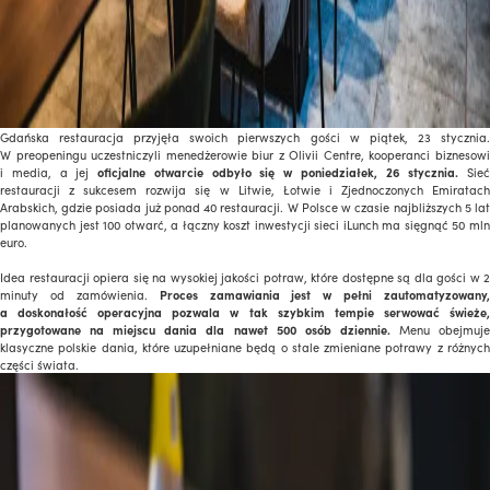
Gdańska restauracja przyjęła swoich pierwszych gości w piątek, 23 stycznia.
W preopeningu uczestniczyli menedżerowie biur z Olivii Centre, kooperanci biznesowi
i media, a jej
oficjalne otwarcie odbyło się w poniedziałek, 26 stycznia.
Sieć
restauracji z sukcesem rozwija się w Litwie, Łotwie i Zjednoczonych Emiratach
Arabskich, gdzie posiada już ponad 40 restauracji. W Polsce w czasie najbliższych 5 lat
planowanych jest 100 otwarć, a łączny koszt inwestycji sieci iLunch ma sięgnąć 50 mln
euro.
Idea restauracji opiera się na wysokiej jakości potraw, które dostępne są dla gości w 2
minuty od zamówienia.
Proces zamawiania jest w pełni zautomatyzowany,
a doskonałość operacyjna pozwala w tak szybkim tempie serwować świeże,
przygotowane na miejscu dania dla nawet 500 osób dziennie.
Menu obejmuj
klasyczne polskie dania, które uzupełniane będą o stale zmieniane potrawy z różnych
części świata.