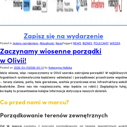
Zapisz się na wydarzenie
Posted in
Jestem rezydentem
,
Aktualności
,
News
Tagged
NEWS
,
BIZNES
,
POLECAMY
,
WIEDZA
Zaczynamy wiosenne porządki
w Olivii!
Posted on
2026-03-10
2026-03-13
by
Katarzyna Halicka
Idzie wiosna, więc rozpoczynamy w Olivii szeroko zakrojone porządki! W najbliższych
tygodniach systematycznie będziemy odświeżać i porządkować przestrzenie wspólne
– tereny zielone, patio, hale garażowe, szatnie prysznicowe oraz infrastrukturę wokół
budynków. Zima nas nie rozpieszczała, więc będzie co robić:) Zaglądajcie tutaj,
bo będą tu prezentowane kolejne informacje dotyczące naszych działań.
Co przed nami w marcu?
>
Porządkowanie terenów zewnętrznych
Od 16 marca
ruszamy z pracami porządkowymi na terenie zewnętrznym wokó