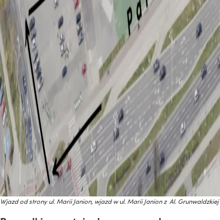
Wjazd od strony ul. Marii Janion, wjazd w ul. Marii Janion z Al. Grunwaldzkiej
>