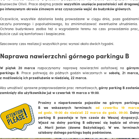
biurowców Olivii. Prace obejmą przede
wszystkim usunięcie pozostałości soli drogowe
po intensywnym okresie zimowym oraz czyszczenie wejść do budynków
głównych.
Oczywiście, wszystkie działania bedą prowadzone w ciągu dnia, poza godzinami
szczytu porannego i popołudniowego, by zminimalizować ewentualne utrudnienia.
Ochrona budynkowa zadba też o wygrodzenie terenu na czas prowadzenia prac,
byście czuli się komfortowo i bezpiecznie.
Szacowany czas realizacji wszystkich prac wynosi około dwóch tygodni.
Naprawa nawierzchni górnego parkingu B
W piątek 20 marca
rozpoczynamy naprawę nawierzchni asfaltowej na
górny
parkingu B
. Prace potrwają do późnych godzin wieczornych w
sobotę, 21 marca
z możliowścią ich przedłużenia w niedzielę, 22 marca.
Aby umożliwić sprawne przeprowadzenie prac remontowych,
górny parking B zostani
zamknięty dla użytkowników już w czwartek 19 marca o 19:00
.
Prosimy o nieparkowanie pojazdów na górnym parkingu
B we wskazanych terminach:
od
czwartku 19 marc
od godz. 19:00 do niedzieli 22 marca do godz. 09:00.
Dolny
parking B pozostaje w tym czasie do Waszej dyspozycji.
Wjazd na dolny parking B odbywać się będzie od strony
ul. Marii Janion (dawna Bażyńskiego). W ww. terminach
szlabany dolnego parkingu będą podniesione.