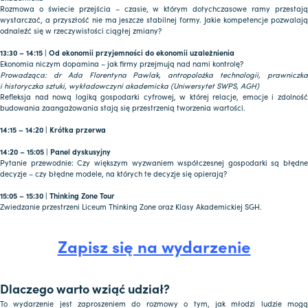
Rozmowa o świecie przejścia – czasie, w którym dotychczasowe ramy przestają
wystarczać, a przyszłość nie ma jeszcze stabilnej formy. Jakie kompetencje pozwalają
odnaleźć się w rzeczywistości ciągłej zmiany?
13:30 – 14:15 | Od ekonomii przyjemności do ekonomii uzależnienia
Ekonomia niczym dopamina – jak firmy przejmują nad nami kontrolę?
Prowadząca: dr Ada Florentyna Pawlak, antropolożka technologii, prawniczka
i historyczka sztuki, wykładowczyni akademicka (Uniwersytet SWPS, AGH)
Refleksja nad nową logiką gospodarki cyfrowej, w której relacje, emocje i zdolność
budowania zaangażowania stają się przestrzenią tworzenia wartości.
14:15 – 14:20 | Krótka przerwa
14:20 – 15:05 | Panel dyskusyjny
Pytanie przewodnie: Czy większym wyzwaniem współczesnej gospodarki są błędne
decyzje – czy błędne modele, na których te decyzje się opierają?
15:05 – 15:30 | Thinking Zone Tour
Zwiedzanie przestrzeni Liceum Thinking Zone oraz Klasy Akademickiej SGH.
Zapisz się na wydarzenie
Dlaczego warto wziąć udział?
To wydarzenie jest zaproszeniem do rozmowy o tym, jak młodzi ludzie mogą