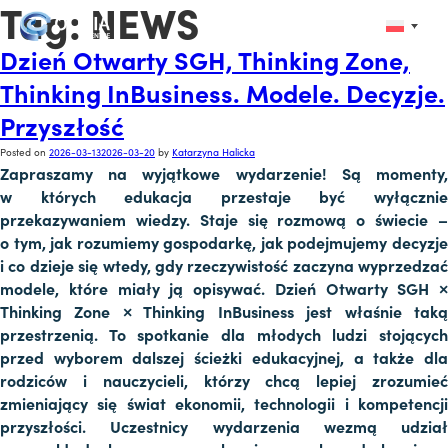
Tag:
NEWS
Dzień Otwarty SGH, Thinking Zone,
Thinking InBusiness. Modele. Decyzje.
Przyszłość
Posted on
2026-03-13
2026-03-20
by
Katarzyna Halicka
Zapraszamy na wyjątkowe wydarzenie! Są momenty,
w których edukacja przestaje być wyłącznie
przekazywaniem wiedzy. Staje się rozmową o świecie –
o tym, jak rozumiemy gospodarkę, jak podejmujemy decyzje
i co dzieje się wtedy, gdy rzeczywistość zaczyna wyprzedzać
modele, które miały ją opisywać. Dzień Otwarty SGH ×
Thinking Zone × Thinking InBusiness jest właśnie taką
przestrzenią. To spotkanie dla młodych ludzi stojących
przed wyborem dalszej ścieżki edukacyjnej, a także dla
rodziców i nauczycieli, którzy chcą lepiej zrozumieć
zmieniający się świat ekonomii, technologii i kompetencji
przyszłości. Uczestnicy wydarzenia wezmą udział