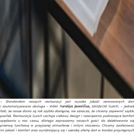
– Standardem naszych restauracji jest wysoka jakość serwowanych dań
i zautomatyzowana obsługa
– mówi A
urelijus Jasevičius,
założyciel iLunch. –
Jedna
fakt, że nasze dania są tak szybko dostępne, nie oznacza, że chcemy zapewnić szybki
posiłek. Restauracje iLunch cechuje ciekawy design i rozwiązania podnoszące komfort
spędzania u nas czasu, dlatego zapraszamy naszych gości do delektowania się
przerwą lunchową w przyjaznej atmosferze i miłym otoczeniu. Chcemy zaoferować
im jakość i komfort oraz wyróżniającą się i szeroką ofertę dań w bardzo przystępnych