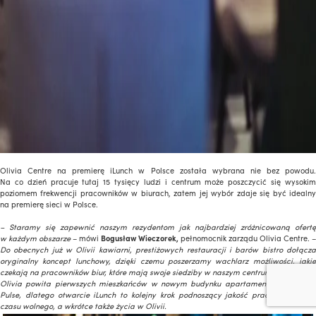
Olivia Centre na premierę iLunch w Polsce została wybrana nie bez powodu.
Na co dzień pracuje tutaj 15 tysięcy ludzi i centrum może poszczycić się wysokim
poziomem frekwencji pracowników w biurach, zatem jej wybór zdaje się być idealny
na premierę sieci w Polsce.
– Staramy się zapewnić naszym rezydentom jak najbardziej zróżnicowaną ofertę
w każdym obszarze
– mówi
Bogusław Wieczorek,
pełnomocnik zarządu Olivia Centre. –
Do obecnych już w Olivii kawiarni, prestiżowych restauracji i barów bistro dołącza
oryginalny koncept lunchowy, dzięki czemu poszerzamy wachlarz możliwości, jakie
czekają na pracowników biur, które mają swoje siedziby w naszym centrum. W tym roku
Olivia powita pierwszych mieszkańców w nowym budynku apartamentowym Olivia
Pulse, dlatego otwarcie iLunch to kolejny krok podnoszący jakość pracy, spędzania
czasu wolnego, a wkrótce także życia w Olivii.