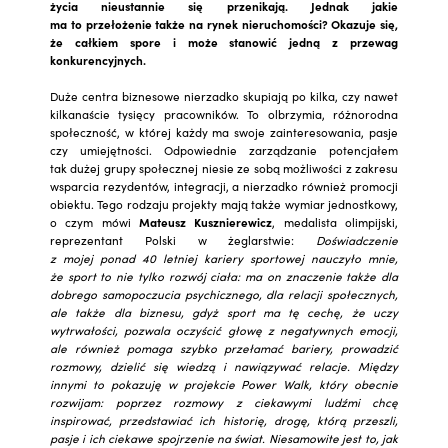
życia nieustannie się przenikają. Jednak jakie
ma to przełożenie także na rynek nieruchomości? Okazuje się,
że całkiem spore i może stanowić jedną z przewag
konkurencyjnych.
Duże centra biznesowe nierzadko skupiają po kilka, czy nawet
kilkanaście tysięcy pracowników. To olbrzymia, różnorodna
społeczność, w której każdy ma swoje zainteresowania, pasje
czy umiejętności. Odpowiednie zarządzanie potencjałem
tak dużej grupy społecznej niesie ze sobą możliwości z zakresu
wsparcia rezydentów, integracji, a nierzadko również promocji
obiektu. Tego rodzaju projekty mają także wymiar jednostkowy,
o czym mówi
Mateusz Kusznierewicz
, medalista olimpijski,
reprezentant Polski w żeglarstwie:
Doświadczenie
z mojej ponad 40 letniej kariery sportowej nauczyło mnie,
że sport to nie tylko rozwój ciała: ma on znaczenie także dla
dobrego samopoczucia psychicznego, dla relacji społecznych,
ale także dla biznesu, gdyż sport ma tę cechę, że uczy
wytrwałości, pozwala oczyścić głowę z negatywnych emocji,
ale również pomaga szybko przełamać bariery, prowadzić
rozmowy, dzielić się wiedzą i nawiązywać relacje. Między
innymi to pokazuję w projekcie Power Walk, który obecnie
rozwijam: poprzez rozmowy z ciekawymi ludźmi chcę
inspirować, przedstawiać ich historię, drogę, którą przeszli,
pasje i ich ciekawe spojrzenie na świat. Niesamowite jest to, jak