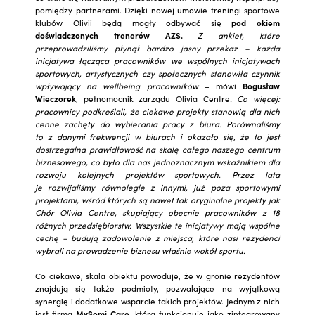
pomiędzy partnerami. Dzięki nowej umowie treningi sportowe
klubów Olivii będą mogły odbywać się
pod okiem
doświadczonych trenerów AZS.
Z ankiet, które
przeprowadziliśmy płynął bardzo jasny przekaz – każda
inicjatywa łącząca pracowników we wspólnych inicjatywach
sportowych, artystycznych czy społecznych stanowiła czynnik
wpływający na wellbeing pracowników
– mówi
Bogusław
Wieczorek
, pełnomocnik zarządu Olivia Centre
. Co więcej:
pracownicy podkreślali, że ciekawe projekty stanowią dla nich
cenne zachęty do wybierania pracy z biura. Porównaliśmy
to z danymi frekwencji w biurach i okazało się, że to jest
dostrzegalna prawidłowość na skalę całego naszego centrum
biznesowego, co było dla nas jednoznacznym wskaźnikiem dla
rozwoju kolejnych projektów sportowych. Przez lata
je rozwijaliśmy równolegle z innymi, już poza sportowymi
projektami, wśród których są nawet tak oryginalne projekty jak
Chór Olivia Centre, skupiający obecnie pracowników z 18
różnych przedsiębiorstw. Wszystkie te inicjatywy mają wspólne
cechę – budują zadowolenie z miejsca, które nasi rezydenci
wybrali na prowadzenie biznesu właśnie wokół sportu.
Co ciekawe, skala obiektu powoduje, że w gronie rezydentów
znajdują się także podmioty, pozwalające na wyjątkową
synergię i dodatkowe wsparcie takich projektów. Jednym z nich
jest firma
MySomi Care
, która funkcjonuje jako zintegrowany