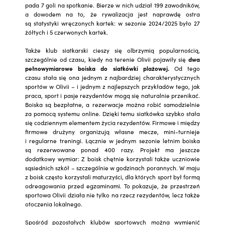
pada 7 goli na spotkanie. Bierze w nich udział 199 zawodników,
a dowodem na to, że rywalizacja jest naprawdę ostra
są statystyki wręczonych kartek: w sezonie 2024/2025 było 27
żółtych i 5 czerwonych kartek.
Także klub siatkarski cieszy się olbrzymią popularnością,
szczególnie od czasu, kiedy na terenie Olivii pojawiły się
dwa
pełnowymiarowe boiska do siatkówki plażowej.
Od tego
czasu stała się ona jednym z najbardziej charakterystycznych
sportów w Olivii – i jednym z najlepszych przykładów tego, jak
praca, sport i pasje rezydentów mogą się naturalnie przenikać.
Boiska są bezpłatne, a rezerwacje można robić samodzielnie
za pomocą systemu online. Dzięki temu siatkówka szybko stała
się codziennym elementem życia rezydentów. Firmowe i między
firmowe drużyny organizują własne mecze, mini-turnieje
i regularne treningi. Łącznie w jednym sezonie letnim boiska
są rezerwowane ponad 400 razy. Projekt ma jeszcze
dodatkowy wymiar: Z boisk chętnie korzystali także uczniowie
sąsiednich szkół – szczególnie w godzinach porannych. W maju
z boisk często korzystali maturzyści, dla których sport był formą
odreagowania przed egzaminami. To pokazuje, że przestrzeń
sportowa Olivii działa nie tylko na rzecz rezydentów, lecz także
otoczenia lokalnego.
Spośród pozostałych klubów sportowych można wymienić