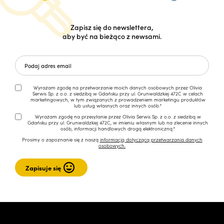
Zapisz się do newslettera,
aby być na bieżąco z newsami.
Wyrażam zgodę na przetwarzanie moich danych osobowych przez Olivia
Serwis Sp. z o.o. z siedzibą w Gdańsku przy ul. Grunwaldzkiej 472C w celach
marketingowych, w tym związanych z prowadzeniem marketingu produktów
lub usług własnych oraz innych osób.*
Wyrażam zgodę na przesyłanie przez Olivia Serwis Sp. z o.o. z siedzibą w
Gdańsku przy ul. Grunwaldzkiej 472C, w imieniu własnym lub na zlecenie innych
osób, informacji handlowych drogą elektroniczną.*
Prosimy o zapoznanie się z naszą
informacją dotyczącą przetwarzania danych
osobowych.