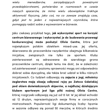
wielu menedżerów, zarządzających poważnymi
przedsiębiorstwami, potwierdza w rozmowach w czasie
naszych spacerów, że mimo wielu obowiązków traktuje
aktywność fizyczną, jako coś, na co zawsze znajdują czas,
gdyż jest to jeden z najważniejszych czynników, które
pomagają radzić sobie z wyzwaniami w biznesie.
Jako ciekawy przykład tego,
jak wykorzystać sport na korzyść
centrum biznesowego i wykorzystać je do budowania przewagi
konkurencyjnej może posłużyć Olivia Centre
, które jest
największym polskim obiektem mixed-use. Jej oferta,
skierowana do pracowników rezydentów obejmuje kilkanaście
inicjatyw, związanych nie tylko ze sportem. Kluby
zainteresowań są adresowane do szerokiego grona
pracowników centrum, dzięki temu nie dość, że w zależności
od zainteresowań i poziomu sprawności mogą oni odpowiednio
dobrać sobie dyscyplinę, ale także brać udział w kilku różnych
inicjatywach. Co tydzień odbywają się
zajęcia z jogi, miłośnicy
żeglarstwa mają okazję odbywać rejsy po Zatoce Gdańskiej
pod okiem doświadczonych skiperów, a najdłużej działającym
klubem sportowym jest liga piłki nożnej Olivia Centre
,
której rozgrywki odbywają się już od 13 lat. W jej skład wchodzi
aż 12 drużyn, reprezentujących swoje firmy w corocznych
mistrzostwach. Popularność ligi dokumentują liczby: łącznie
w sezonie odbywa się ponad 50 meczów, w których średnio