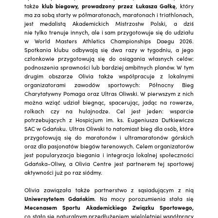
także
klub biegowy, prowadzony przez Łukasza Gałkę
, który
ma za sobą starty w półmaratonach, maratonach i triathlonach,
jest medalistą Akademickich Mistrzostw Polski, a dziś
nie tylko trenuje innych, ale i sam przygotowuje się do udziału
w World Masters Athletics Championships Daegu 2026.
Spotkania klubu odbywają się dwa razy w tygodniu, a jego
członkowie przygotowują się do osiągania własnych celów:
podnoszenia sprawności lub bardziej ambitnych planów. W tym
drugim obszarze Olivia także współpracuje z lokalnymi
organizatorami zawodów sportowych: Północny Bieg
Charytatywny Pomaga oraz Ultras Oliwski. W pierwszym z nich
można wziąć udział biegnąc, spacerując, jadąc na rowerze,
rolkach czy na hulajnodze. Cel jest jeden: wsparcie
potrzebujących z Hospicjum im. ks. Eugeniusza Dutkiewicza
SAC w Gdańsku. Ultras Oliwski to natomiast bieg dla osób, które
przygotowują się do maratonów i ultramaratonów górskich
oraz dla pasjonatów biegów terenowych. Celem organizatorów
jest popularyzacja biegania i integracja lokalnej społeczności
Gdańska-Oliwy, a Olivia Centre jest partnerem tej sportowej
aktywności już po raz siódmy.
Olivia zawiązała także partnerstwo z sąsiadującym z nią
Uniwersytetem Gdańskim
. Na mocy porozumienia stała się
Mecenasem Sportu Akademickiego Związku Sportowego,
co stało się naturalnym przedłużeniem wieloletniej współpracy