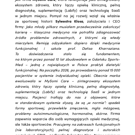
ekosystem zdrowia, który łączy opiekę kliniczną, pełną
diagnostykę, suplementację (Labify) oraz technologię SaaS
w jednym miejscu. Pomysł na jej rozwój wziął się właśnie
ze sportowej historii
Sylwestra Kłosa
, założyciela i CEO
firmy:
Jako młody piłkarz musiałem przedwcześnie zakończyć
karierę – klasyczna medycyna nie potrafiła zdiagnozować
źródła problemów zdrowotnych, z którymi się wtedy
mierzyłem. Remisję odzyskałem dopiero dzięki medycynie
funkcjonalnej i szkole prof. Datisa Kharraziana.
To doświadczenie stało się fundamentem,
na którym przez ponad 10 lat zbudowałem w Gdańsku Sports-
Med – jedną z największych w Polsce praktyk dietetyki
funkcjonalnej. Na początku 2026, po prowadzeniu ponad 15 000
pacjentów w systemie indywidualnej opieki. Obecnie marka
ewoluowała w MySomi Care – zintegrowany ekosystem
zdrowia, który łączy opiekę kliniczną, pełną diagnostykę,
suplementację (Labify) oraz technologię SaaS w jednym
miejscu. Pacjenci trafiają do nas z objawami, które
w standardowym systemie słyszą, że są „w normie”: spadek
formy sportowej, przewlekłe zmęczenie, mgła mózgowa,
problemy autoimmunologiczne, hormonalne, skórne.
Firma
zapewnia wsparcie dla osób wymagających opieki medycznej,
ale także sportowców.
Pracujemy na zakresach funkcjonalnych
(nie laboratoryjnych), pełnej diagnostyce i autorskich
protokołach ETAP
– podkreśla Sylwester Kłos
. Najmocniejszym