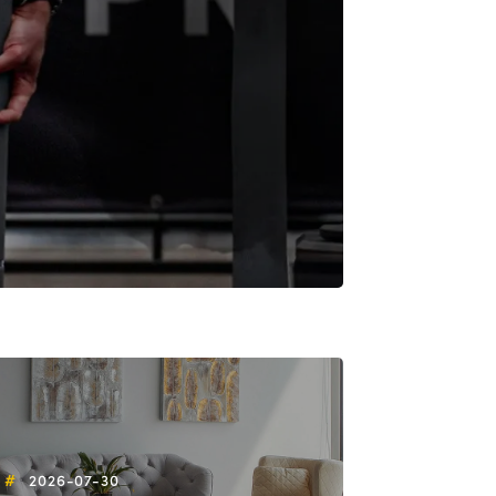
Złap w
by pod
słońca
Czyta
#
2026-07-30