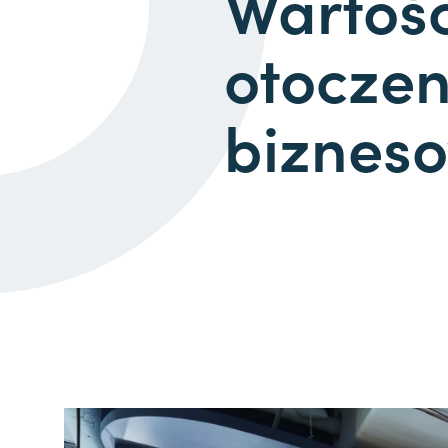
Wartoś
otoczen
biznes