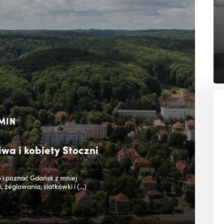
MIN
wa i kobiety Stoczni
 i poznać Gdańsk z mniej
 żeglowania, siatkówki i (...)