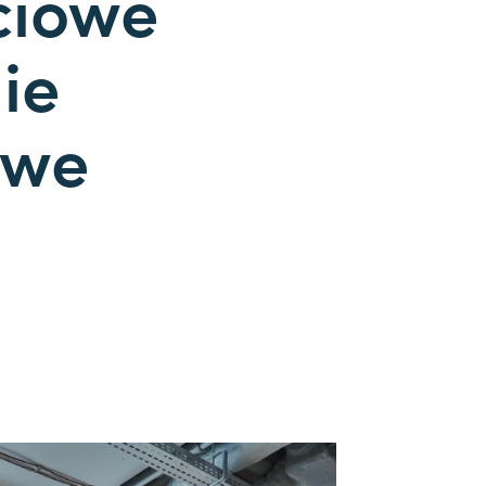
ciowe
ie
owe