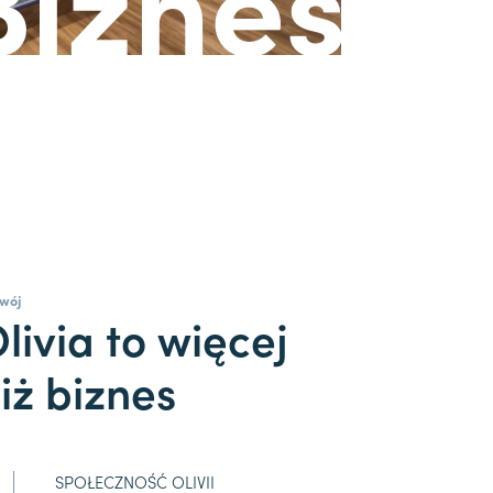
wój
livia to więcej
iż biznes
SPOŁECZNOŚĆ OLIVII