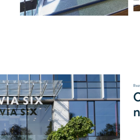
Roz
O
n