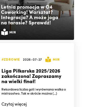
Letnia promocja w O4
Coworking! Warsztat?
Integracja? A może joga
na tarasie? Sprawdź!
MIN
#ZDROWIE
2026-07-27
MIN
Liga Piłkarska 2025/2026
zakończona! Zapraszamy
na wielki finał!
Rekordowa liczba goli i wyrównana walka o
mistrzostwo. Tak w skrócie można (...)
Czytaj
więcej