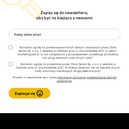
Zapisz się do newslettera,
aby być na bieżąco z newsami.
Wyrażam zgodę na przetwarzanie moich danych osobowych przez Olivia
Serwis Sp. z o.o. z siedzibą w Gdańsku przy ul. Grunwaldzkiej 472C w celach
marketingowych, w tym związanych z prowadzeniem marketingu produktów
lub usług własnych oraz innych osób.*
Wyrażam zgodę na przesyłanie przez Olivia Serwis Sp. z o.o. z siedzibą w
Gdańsku przy ul. Grunwaldzkiej 472C, w imieniu własnym lub na zlecenie innych
osób, informacji handlowych drogą elektroniczną.*
Prosimy o zapoznanie się z naszą
informacją dotyczącą przetwarzania danych
osobowych.