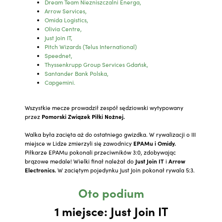
Dream Team Niezniszczalni Energa,
Arrow Services,
Omida Logistics,
Olivia Centre,
Just Join IT,
Pitch Wizards (Telus International)
Speednet,
Thyssenkrupp Group Services Gdańsk,
Santander Bank Polska,
Capgemini.
Wszystkie mecze prowadził zespół sędziowski wytypowany
przez
Pomorski Związek Piłki Nożnej.
Walka była zacięta aż do ostatniego gwizdka. W rywalizacji o III
miejsce w Lidze zmierzyli się zawodnicy
EPAMu i Omidy.
Piłkarze EPAMu pokonali przeciwników 3:0, zdobywając
brązowe medale! Wielki finał należał do
Just Join IT
i
Arrow
Electronics.
W zaciętym pojedynku Just Join pokonał rywala 5:3.
Oto podium
1 miejsce:
Just Join IT