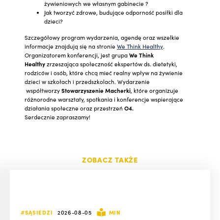
żywieniowych we własnym gabinecie ?
Jak tworzyć zdrowe, budujące odporność posiłki dla
dzieci?
Szczegółowy program wydarzenia, agendę oraz wszelkie
informacje znajdują się na stronie
We Think Healthy
.
Organizatorem konferencji, jest grupa
We Think
Healthy
zrzeszająca społeczność ekspertów ds. dietetyki,
rodziców i osób, które chcą mieć realny wpływ na żywienie
dzieci w szkołach i przedszkolach. Wydarzenie
współtworzy
Stowarzyszenie Macherk
i
, które organizuje
różnorodne warsztaty, spotkania i konferencje wspierające
działania społeczne oraz przestrzeń
O4.
Serdecznie zapraszamy!
ZOBACZ TAKŻE
#SĄSIEDZI
2026-08-05
MIN