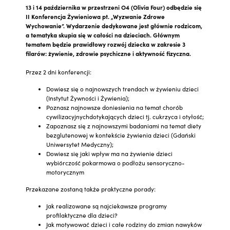
13 i 14 października w przestrzeni O4 (Olivia Four) odbędzie się
II Konferencja Żywieniowa pt. „Wyzwanie Zdrowe
Wychowanie”. Wydarzenie dedykowane jest głównie rodzicom,
a tematyka skupia się w całości na dzieciach. Głównym
tematem będzie prawidłowy rozwój dziecka w zakresie 3
filarów: żywienie, zdrowie psychiczne i aktywność fizyczna.
Przez 2 dni konferencji:
Dowiesz się o najnowszych trendach w żywieniu dzieci
(Instytut Żywności i Żywienia);
Poznasz najnowsze doniesienia na temat chorób
cywilizacyjnychdotykających dzieci tj. cukrzyca i otyłość;
Zapoznasz się z najnowszymi badaniami na temat diety
bezglutenowej w kontekście żywienia dzieci (Gdański
Uniwersytet Medyczny);
Dowiesz się jaki wpływ ma na żywienie dzieci
wybiórczość pokarmowa o podłożu sensoryczno-
motorycznym
Przekazane zostaną także praktyczne porady:
Jak realizowane są najciekawsze programy
profilaktyczne dla dzieci?
Jak motywować dzieci i całe rodziny do zmian nawyków