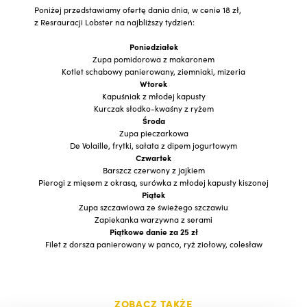
Poniżej przedstawiamy ofertę dania dnia, w cenie 18 zł,
z Resrauracji Lobster na najbliższy tydzień:
Poniedziałek
Zupa pomidorowa z makaronem
Kotlet schabowy panierowany, ziemniaki, mizeria
Wtorek
Kapuśniak z młodej kapusty
Kurczak słodko-kwaśny z ryżem
Środa
Zupa pieczarkowa
De Volaille, frytki, sałata z dipem jogurtowym
Czwartek
Barszcz czerwony z jajkiem
Pierogi z mięsem z okrasą, surówka z młodej kapusty kiszonej
Piątek
Zupa szczawiowa ze świeżego szczawiu
Zapiekanka warzywna z serami
Piątkowe danie za 25 zł
Filet z dorsza panierowany w panco, ryż ziołowy, colesław
ZOBACZ TAKŻE