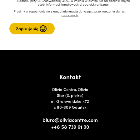
Gdańsku przy ul. Grunwaldzkiej 472C, w imieniu własnym lub na zlecenie innych
osób, informacji handlowych drogą elektroniczną.*
Prosimy o zapoznanie się z naszą
informacją dotyczącą przetwarzania danych
osobowych.
Kontakt
Olivia Centre, Olivia
Star (3. piętro)
al. Grunwaldzka 472
c 80-309 Gdańsk
biuro@oliviacentre.com
+48 58 739 61 00