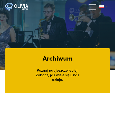
Archiwum
Poznaj nas jeszcze lepiej.
Zobacz, jak wiele się u nas
dzieje.