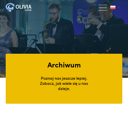
Archiwum
Poznaj nas jeszcze lepiej.
Zobacz, jak wiele się u nas
dzieje.