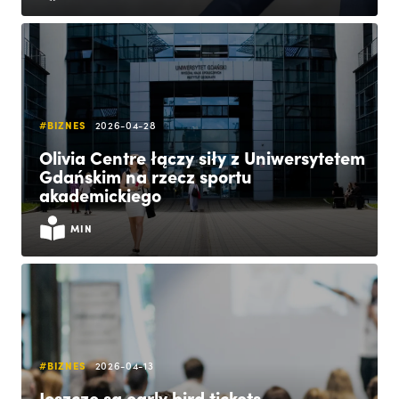
#BIZNES
2026-04-28
Olivia Centre łączy siły z Uniwersytetem
Gdańskim na rzecz sportu
akademickiego
MIN
#BIZNES
2026-04-13
Jeszcze są early bird tickets