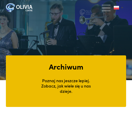
Archiwum
Poznaj nas jeszcze lepiej.
Zobacz, jak wiele się u nas
dzieje.