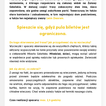
wzniesienie, z którego rozpościera się ciekawy widok na Żuławy
Gdańskie. W dalszej części trasy zobaczymy dwa inne, nieco
zapomniane, ale godne uwagi zabytkowe parki. Towarzyszą im także
stare kamienice i zabudowania, w tym najmniejszy dom podcieniowy,
a także ten największy zwany
Lwim Dworem.
Spieszcie się, gdyż pula biletów jest
ograni
czona
.
Do kogo skierowana jest trasa? Jak przygotować się na wycieczkę?
Wycieczki i spacery skierowane są do wszystkich chętnych, którzy lubią
aktywny wypoczynek na łonie przyrody oraz poszerzanie swojej wiedzy
o ciekawostki Miasta Gdańska.
Młodzież, dzieci,
mogą wziąć udział
w wędrówce pod opieką rodziców lub prawnych opiekunów. Zwierzaki
również mile widziane.
Jak się ubrać, co zabrać?
Z uwagi na fakt, że spacery prowadzone są wieczorem, jedyną ochroną
przed zimnem będzie adekwatna do pogody odzież. Podczas
omawiania poszczególnych obiektów, zapewne stać będziemy
na wietrze, dlatego warto odpowiednio do tego się przygotować. Lekka
kurtka, komin na szyję, to zapewne podstawa na nadal niekiedy
chłodne wieczory. Choć wiele zależy także od termiki naszego ciała.
Czas realizacji spaceru:
max. 2,5 godziny