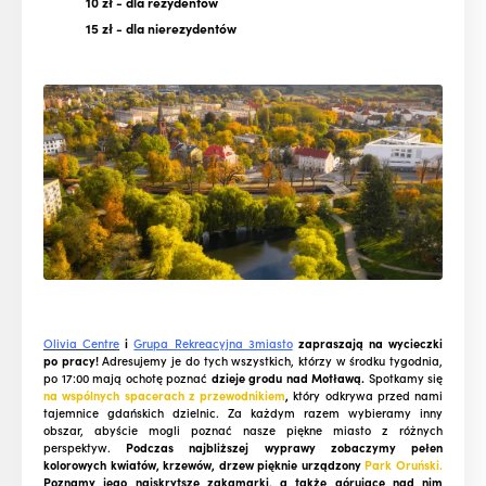
10 zł
- dla rezydentów
15 zł
- dla nierezydentów
Olivia Centre
i
Grupa Rekreacyjna 3miasto
zapraszają na wycieczki
po pracy!
Adresujemy je do tych wszystkich, którzy w środku tygodnia,
po 17:00 mają ochotę poznać
dzieje grodu nad Motławą.
Spotkamy się
na wspólnych spacerach z przewodnikiem
,
który odkrywa przed nami
tajemnice gdańskich dzielnic. Za każdym razem wybieramy inny
obszar, abyście mogli poznać nasze piękne miasto z różnych
perspektyw.
Podczas najbliższej wyprawy zobaczymy pełen
kolorowych kwiatów, krzewów, drzew pięknie urządzony
Park Oruński.
Poznamy jego najskrytsze zakamarki, a także górujące nad nim