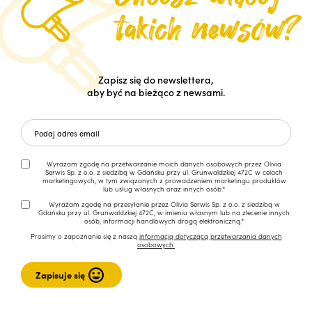
Zapisz się do newslettera,
aby być na bieżąco z newsami.
Wyrażam zgodę na przetwarzanie moich danych osobowych przez Olivia
Serwis Sp. z o.o. z siedzibą w Gdańsku przy ul. Grunwaldzkiej 472C w celach
marketingowych, w tym związanych z prowadzeniem marketingu produktów
lub usług własnych oraz innych osób.*
Wyrażam zgodę na przesyłanie przez Olivia Serwis Sp. z o.o. z siedzibą w
Gdańsku przy ul. Grunwaldzkiej 472C, w imieniu własnym lub na zlecenie innych
osób, informacji handlowych drogą elektroniczną.*
Prosimy o zapoznanie się z naszą
informacją dotyczącą przetwarzania danych
osobowych.