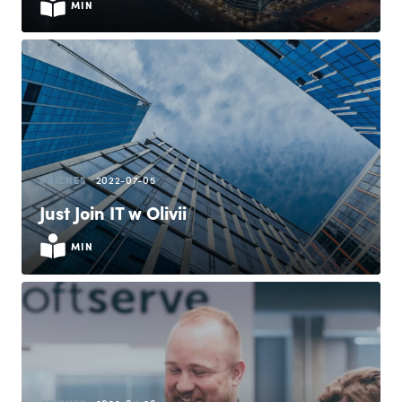
MIN
#BIZNES
2022-07-05
Just Join IT w Olivii
MIN