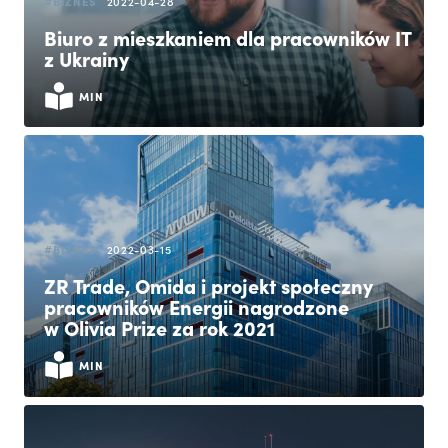
#BIZNES
2022-04-28
Biuro z mieszkaniem dla pracowników IT
z Ukrainy
MIN
#BIZNES
2022-03-15
ZR Trade, Omida i projekt społeczny
pracowników Energii nagrodzone
w Olivia Prize za rok 2021
MIN