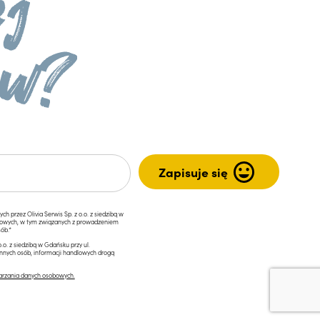
przez Olivia Serwis Sp. z o.o. z siedzibą w
ngowych, w tym związanych z prowadzeniem
ób.*
.o. z siedzibą w Gdańsku przy ul.
innych osób, informacji handlowych drogą
arzania danych osobowych.