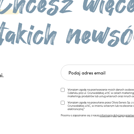
i.
Wyrażam zgodę na przetwarzanie moich danych osobowych 
Gdańsku przy ul. Grunwaldzkiej 472C w celach marketi
marketingu produktów lub usług własnych oraz innych os
Wyrażam zgodę na przesyłanie przez Olivia Serwis Sp. z o
Grunwaldzkiej 472C, w imieniu własnym lub na zlecenie 
elektroniczną.*
Prosimy o zapoznanie się z naszą
informacją dotyczącą przetw