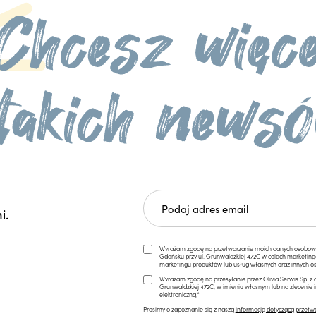
i.
Wyrażam zgodę na przetwarzanie moich danych osobowych 
Gdańsku przy ul. Grunwaldzkiej 472C w celach marketi
marketingu produktów lub usług własnych oraz innych os
Wyrażam zgodę na przesyłanie przez Olivia Serwis Sp. z o
Grunwaldzkiej 472C, w imieniu własnym lub na zlecenie 
elektroniczną.*
Prosimy o zapoznanie się z naszą
informacją dotyczącą przetw