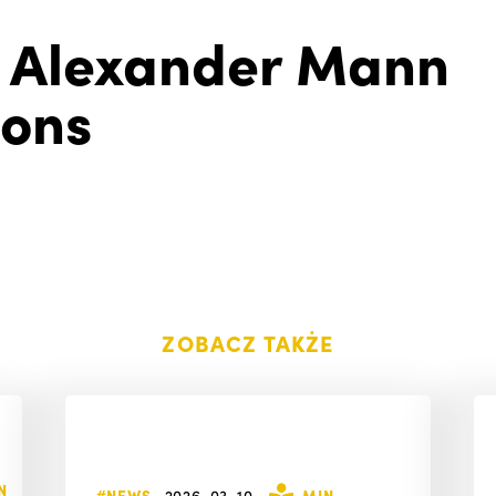
 Alexander Mann
ions
ZOBACZ TAKŻE
N
#NEWS
2026-03-10
MIN