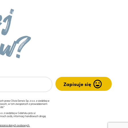
przez Olivia Serwis Sp. z o.o. z siedzibą w
ngowych, w tym związanych z prowadzeniem
ób.*
.o. z siedzibą w Gdańsku przy ul.
innych osób, informacji handlowych drogą
arzania danych osobowych.