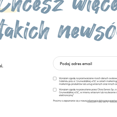
i.
Wyrażam zgodę na przetwarzanie moich danych osobowych 
Gdańsku przy ul. Grunwaldzkiej 472C w celach marketi
marketingu produktów lub usług własnych oraz innych os
Wyrażam zgodę na przesyłanie przez Olivia Serwis Sp. z o
Grunwaldzkiej 472C, w imieniu własnym lub na zlecenie 
elektroniczną.*
Prosimy o zapoznanie się z naszą
informacją dotyczącą przetw