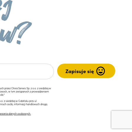
przez Olivia Serwis Sp. z o.o. z siedzibą w
ngowych, w tym związanych z prowadzeniem
ób.*
.o. z siedzibą w Gdańsku przy ul.
innych osób, informacji handlowych drogą
arzania danych osobowych.