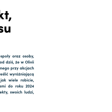
t,
su
espoły oraz osoby,
d dziś, że w Olivii
ażnego przy akcjach
reślić wyróżniającą
ak wiele robicie,
lami do roku 2024
ekty, swoich ludzi,