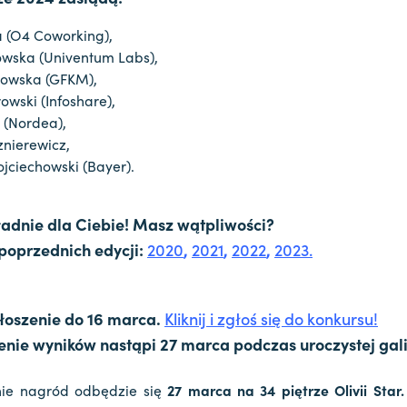
 (O4 Coworking),
wska (Univentum Labs),
łowska (GFKM),
owski (Infoshare),
 (Nordea),
nierewicz,
jciechowski (Bayer).
ładnie dla Ciebie! Masz wątpliwości?
poprzednich edycji:
2020
,
2021
,
2022
,
2023.
łoszenie do 16 marca.
Kliknij i zgłoś się do konkursu!
enie wyników nastąpi 27 marca podczas uroczystej gali
nie nagród odbędzie się
27 marca na 34 piętrze Olivii Star.