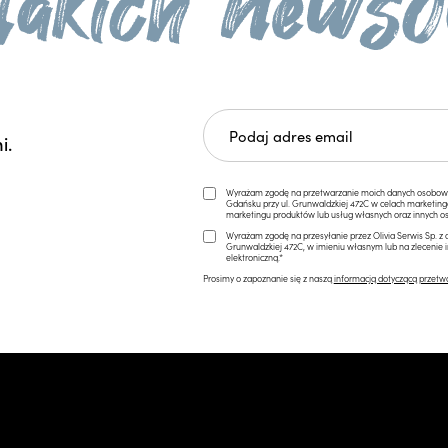
i.
Wyrażam zgodę na przetwarzanie moich danych osobowych 
Gdańsku przy ul. Grunwaldzkiej 472C w celach marketi
marketingu produktów lub usług własnych oraz innych os
Wyrażam zgodę na przesyłanie przez Olivia Serwis Sp. z o
Grunwaldzkiej 472C, w imieniu własnym lub na zlecenie 
elektroniczną.*
Prosimy o zapoznanie się z naszą
informacją dotyczącą przetw