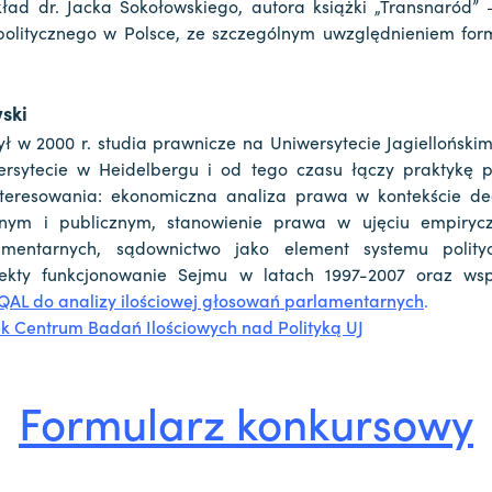
ad dr. Jacka Sokołowskiego, autora książki „Transnaród” –
politycznego w Polsce, ze szczególnym uwzględnieniem for
ski
zył w 2000 r. studia prawnicze na Uniwersytecie Jagiellońskim
ersytecie w Heidelbergu i od tego czasu łączy praktykę 
teresowania: ekonomiczna analiza prawa w kontekście dec
nym i publicznym, stanowienie prawa w ujęciu empiryc
mentarnych, sądownictwo jako element systemu polity
pekty funkcjonowanie Sejmu w latach 1997-2007 oraz ws
AL do analizy ilościowej głosowań parlamentarnych
.
ik Centrum Badań Ilościowych nad Polityką UJ
Formularz konkursowy