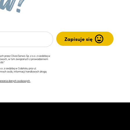
przez Olivia Serwis Sp. z o.o. z siedzibą w
ngowych, w tym związanych z prowadzeniem
ób.*
.o. z siedzibą w Gdańsku przy ul.
innych osób, informacji handlowych drogą
arzania danych osobowych.