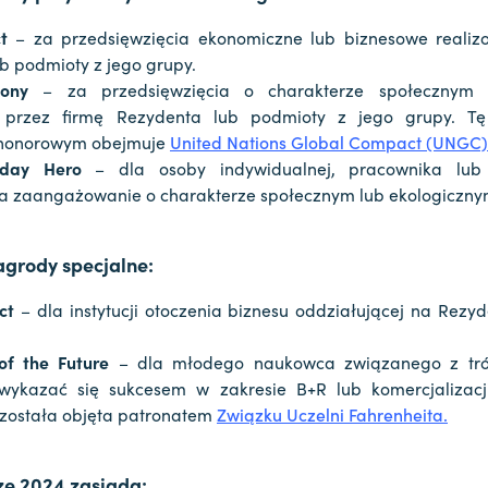
t
– za przedsięwzięcia ekonomiczne lub biznesowe realiz
b podmioty z jego grupy.
mony
– za przedsięwzięcia o charakterze społecznym 
 przez firmę Rezydenta lub podmioty z jego grupy. Tę
honorowym obejmuje
United Nations Global Compact (UNGC)
yday Hero
– dla osoby indywidualnej, pracownika lub
a zaangażowanie o charakterze społecznym lub ekologiczny
agrody specjalne:
ct
– dla instytucji otoczenia biznesu oddziałującej na Rezy
of the Future
– dla młodego naukowca związanego z trój
wykazać się sukcesem w zakresie B+R lub komercjalizac
 została objęta patronatem
Związku Uczelni Fahrenheita.
ize 2024 zasiądą: