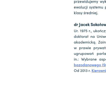
przewidujemy wykł
ewolucji systemu 
klasy średniej.
dr Jacek Sokołow
Ur. 1975 r., ukońc
doktorat na Uniw
akademicką. Zain
w prawie prywat
ugrupowań parla
in.: Wybrane as
bazodanowego ISQ
Od 2013 r.
Kierown