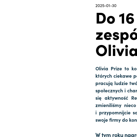
2025-01-30
Do 16
zespó
Olivia
Olivia Prize to k
których ciekawe po
pracują ludzie twó
społecznych i char
się aktywność Re
zmieniliśmy niec
i przypomnijcie so
swoje firmy do kon
W tym roku nagr