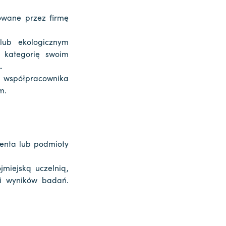
owane przez firmę
lub ekologicznym
 kategorię swoim
.
 współpracownika
m.
denta lub podmioty
miejską uczelnią,
ji wyników badań.