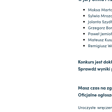
Moksa Marta
Sylwia Mrozo
Jolanta Szyd
Grzegorz Bor
Paweł Jemioł
Mateusz Kusz
Remigiusz Wo
Konkurs jest dok
Sprawdź wyniki 
Masz czas na zg
Oficjalne ogłosz
Uroczyste wręcze