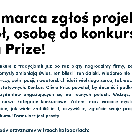
 marca zgłoś projek
ł, osobę do konkur
 Prize!
onkurs z tradycjami! Już po raz piąty nagrodzimy firmy, z
mysły zmieniają świat. Ten bliski i ten daleki. Wiadomo nie o
rczy, pełni pasji, nowatorskich idei i wielkiego serca, tak w
ytatywnych. Konkurs Olivia Prize powstał, by docenić i podk
zydentów angażujących się na różnych polach. Widząc, j
o nasze kategorie konkursowe. Zatem teraz wróćcie myś
bie, jak wiele zrobiliście. I, oczywiście, zgłoście swoje proj
kursu! Formularz jest prosty!
ody przyznamy w trzech kategoriach: