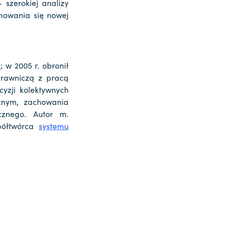
 szerokiej analizy
mowania się nowej
; w 2005 r. obronił
prawniczą z pracą
yzji kolektywnych
znym, zachowania
cznego. Autor m.
półtwórca
s
ystemu