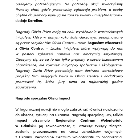
oddajemy potrzebującym. Na potrzebę akcji stworzyliśmy
firmowy chat, gdzie pracownicy zgłaszają problem, a osoby
chętne do pomocy wpisują się tam ze swoimi umiejętnościami
–
dodaje
Karolina.
Nagrody Olivia Prize mają na celu wyróżnienie wartościowych
inicjatyw, które w danym roku kalendarzowym podejmowane
są przez rezydentów Olivia Centre
– mówi
Bogusław Wieczorek
z Olivia Centre.
– Liczba inicjatyw, które wpływają do nas
w postaci zgłoszeń napawa nas olbrzymią satysfakcją.
Cieszymy się, że są to nie tylko projekty o czysto biznesowym
charakterze, ale również inicjatywy społeczne i ekologiczne.
Nagrody Olivia Prize pozwalają nam dostrzec wartościowe
projekty firm mających biura w Olivia Centre i dodatkowo
promować te, które jury uzna za najbardziej godne
zauważenia.
Nagroda specjalna Olivia Impact
W tegorocznej edycji nie mogło zabraknąć również nawiązania
do obecnej sytuacji na Ukrainie. Nagrodę specjalną jury,
Olivia
Impact
otrzymało
Regionalne Centrum Wolontariatu
w Gdańsku.
Jej równowartość, tj. dziesięć tysięcy złotych,
zostanie przeznaczona na rzecz uchodźców wojennych
z Ukrainy. Regionalne Centrum Wolontariatu to organizacja,