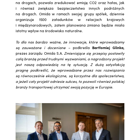
na drogach, pozwala zredukować emisję CO2 oraz hałas, jak
i również zwiększa bezpieczeństwo innych podróżnych
na drogach. Omida w ramach swojej grupy spółek, dziennie
organizuje 1500 załadunków w relacjach krajowych
i międzynarodowych, zatem planowana zmiana będzie miała
istotny wpływ na środowisko naturalne.
To dla nas bardzo ważne, że innowacje, które wprowadzamy
są zauważane i doceniane –
podkreśla
Bartłomiej Glinka,
prezes zarządu Omida S.A.
Zmieniające się przepisy postawiły
całą branżę przed trudnymi wyzwaniami, a nagrodzony projekt
jest naszą odpowiedzią na tę sytuację. Z dużą satysfakcją
pragnę podkreślić, że wprowadzane przez nas rozwiązania
są równocześnie ekologiczne, są korzystne dla społeczeństwa,
a jeżeli cały projekt odniesie sukces, to pozwoli również polskiej
branży transportowej utrzymać swoją pozycję w Europie.