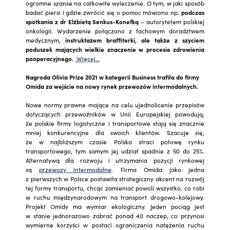
ogromne szanse na całkowite wyleczenie. O tym, w jaki sposób
badać piersi i gdzie zwrócić się o pomoc mówiono np.
podczas
spotkania
z dr Elżbietą Senkus-Konefką
– autorytetem polskiej
onkologii. Wydarzenie połączono z fachowym doradztwem
medycznym,
instruktażem braffiterki, ale także z szyciem
poduszek mających wielkie znaczenie w procesie zdrowienia
pooperacyjnego.
Więcej…
Nagroda Olivia Prize 2021 w kategorii Business trafiła do firmy
Omida za wejście na nowy rynek przewozów intermodalnych.
Nowe normy prawne mające na celu ujednolicenie przepisów
dotyczących przewoźników w Unii Europejskiej powodują,
że polskie firmy logistyczne i transportowe stają się znacznie
mniej konkurencyjne dla swoich klientów. Szacuje się,
że w najbliższym czasie Polska straci połowę rynku
transportowego, tym samym jej udział spadnie z 50 do 25%.
Alternatywą dla rozwoju i utrzymania pozycji rynkowej
są
przewozy intermodalne
. Firma Omida jako jedna
z pierwszych w Polsce postawiła strategiczny akcent na rozwój
tej formy transportu, chcąc zamieniać powoli wszystko, co robi
w ruchu międzynarodowym na transport drogowo-kolejowy.
Projekt Omidy ma wymiar ekologiczny. Jeden pociąg jest
w stanie jednorazowo zabrać ponad 40 naczep, co przynosi
wymierne korzyści w postaci ograniczenia natężenia ruchu