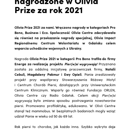
nagrodzone w Olivia
Prize za rok 2021
Olivia Prize 2021 za nami. Wręczono nagrody w kategoriach Pro
Bono, Business i Eco. Społeczność Olivia Centre zdecydowała
się również na przekazanie nagrody specjalnej, Olivia Impact
Regionalnemu Centrum Wolontariatu w Gdańsku celem
wsparcia uchodźców wojennych z Ukrainy.
Nagroda
Olivia Prize 2021 w kategorii Pro Bono trafiła do firmy
Energa za realizację projektu
Pier(w)si wygrywają!
Przyznana
została za oddolną inicjatywę pracowniczek firmy,
Natalii
Cebuli, Magdaleny Pakmur i Ewy Opieli
. Panie zrealizowały
projekt przy współpracy Stowarzyszenia Różowy Motyl
i Centrum Chorób Piersi, działających przy Uniwersyteckim
Centrum Klinicznym. Wsparły go również Fundacja ORLEN,
Olivia Centre czy Radio Gdańsk. Celem akcji
Pier(w)si
wygrywają
była zmiana sposobu postrzegania nowotworów
piersi. Promowano profilaktykę, edukowano. W Olivii Centre
stanął też mammobus. W bezpłatnych badaniach mogły wziąć
udział Panie w wieku od 50 do 69 lat.
Rak piersi to choroba, jak każda inna. Szybko wykryta daje