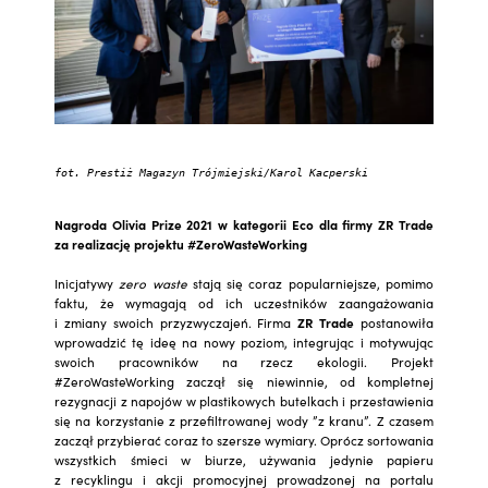
fot. Prestiż Magazyn Trójmiejski/Karol Kacperski
Nagroda Olivia Prize 2021 w kategorii Eco dla firmy ZR Trade
za realizację projektu #ZeroWasteWorking
Inicjatywy
zero waste
stają się coraz popularniejsze, pomimo
faktu, że wymagają od ich uczestników zaangażowania
i zmiany swoich przyzwyczajeń. Firma
ZR Trade
postanowiła
wprowadzić tę ideę na nowy poziom, integrując i motywując
swoich pracowników na rzecz ekologii. Projekt
#ZeroWasteWorking zaczął się niewinnie, od kompletnej
rezygnacji z napojów w plastikowych butelkach i przestawienia
się na korzystanie z przefiltrowanej wody ”z kranu”. Z czasem
zaczął przybierać coraz to szersze wymiary. Oprócz sortowania
wszystkich śmieci w biurze, używania jedynie papieru
z recyklingu i akcji promocyjnej prowadzonej na portalu