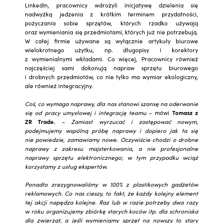
LinkedIn, pracownicy wdrożyli inicjatywę dzielenia się
nadwyżką jedzenia z krótkim terminem przydatności,
pożyczania sobie sprzętów, których rzadko używają
oraz wymieniania się przedmiotami, których już nie potrzebują.
W całej firmie używane są wyłącznie artykuły biurowe
wielokrotnego użytku, np. długopisy i korektory
z wymienialnymi wkładami. Co więcej, Pracownicy również
najczęściej sami dokonują napraw sprzętu biurowego
i drobnych przedmiotów, co nie tylko ma wymiar ekologiczny,
ale również integracyjny.
Coś, co wymaga naprawy, dla nas stanowi szansę na oderwanie
się od pracy umysłowej i integrację teamu
–
mówi
Tomasz z
ZR Trade.
–
Zamiast wyrzucać i zastępować nowym,
podejmujemy wspólną próbę naprawy i dopiero jak ta się
nie powiedzie, zamawiamy nowe. Oczywiście chodzi o drobne
naprawy z zakresu majsterkowania, a nie profesjonalne
naprawy sprzętu elektronicznego; w tym przypadku wciąż
korzystamy z usług ekspertów.
Ponadto zrezygnowaliśmy w 100% z plastikowych gadżetów
reklamowych. Co nas cieszy, to fakt, że każdy kolejny element
tej akcji napędza kolejne. Raz lub w razie potrzeby dwa razy
w roku organizujemy zbiórkę starych koców itp. dla schroniska
dla zwierząt, a jeśli wymieniamy sprzęt na nowszy to stary