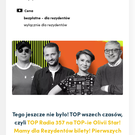
Cena
bezpłatne
- dla rezydentów
wyłącznie dla rezydentów
Tego jeszcze nie było! TOP wszech czasów,
czyli
TOP Radia 357 na TOP-ie Olivii Star!
Mamy dla Rezydentów bilety!
Pierwszych