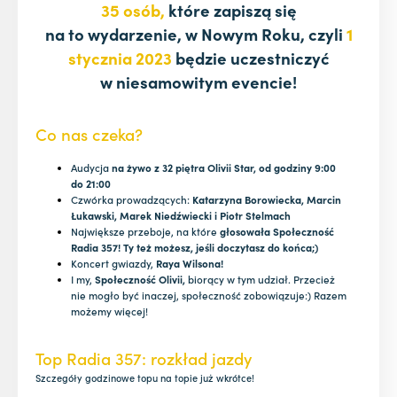
35 osób,
które zapiszą się
na to wydarzenie, w Nowym Roku, czyli
1
stycznia 2023
będzie uczestniczyć
w niesamowitym evencie!
Co nas czeka?
Audycja
na żywo z 32 piętra Olivii Star, od godziny 9:00
do 21:00
Czwórka prowadzących:
Katarzyna Borowiecka, Marcin
Łukawski, Marek Niedźwiecki i Piotr Stelmach
Największe przeboje, na które
głosowała Społeczność
Radia 357! Ty też możesz, jeśli doczytasz do końca;)
Koncert gwiazdy,
Raya Wilsona!
I my,
Społeczność Olivii,
biorący w tym udział. Przecież
nie mogło być inaczej, społeczność zobowiązuje:) Razem
możemy więcej!
Top Radia 357: rozkład jazdy
Szczegóły godzinowe topu na topie już wkrótce!