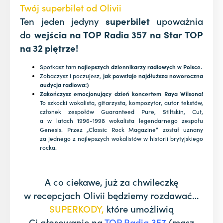
Twój superbilet od Olivii
Ten jeden jedyny
superbilet
upoważnia
do
wejścia na TOP Radia 357 na Star TOP
na 32 piętrze!
Spotkasz tam
najlepszych dziennikarzy radiowych w Polsce.
Zobaczysz i poczujesz,
jak powstaje najdłuższa noworoczna
audycja radiowa:)
Zakończysz emocjonujący dzień koncertem Raya Wilsona!
To szkocki wokalista, gitarzysta, kompozytor, autor tekstów,
członek zespołów Guaranteed Pure, Stiltskin, Cut,
a w latach 1996-1998 wokalista legendarnego zespołu
Genesis. Przez „Classic Rock Magazine” został uznany
za jednego z najlepszych wokalistów w historii brytyjskiego
rocka.
A co ciekawe, już za chwileczkę
w recepcjach Olivii będziemy rozdawać…
SUPERKODY,
które umożliwią
Ci głosowanie na
TOP Radia 357
(masz