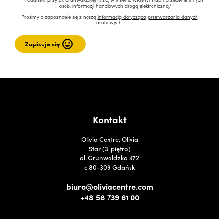
Gdańsku przy ul. Grunwaldzkiej 472C, w imieniu własnym lub na zlecenie innych
osób, informacji handlowych drogą elektroniczną.*
Prosimy o zapoznanie się z naszą
informacją dotyczącą przetwarzania danych
osobowych.
Kontakt
Olivia Centre, Olivia
Star (3. piętro)
al. Grunwaldzka 472
c 80-309 Gdańsk
biuro@oliviacentre.com
+48 58 739 61 00