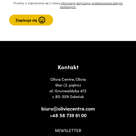
Prosimy o zapoznanie się z naszą
informacją dotyczącą przetwarzania danych
osobowych.
Kontakt
Olivia Centre, Olivia
Star (3. piętro)
al. Grunwaldzka 472
c 80-309 Gdańsk
biuro@oliviacentre.com
+48 58 739 61 00
NEWSLETTER