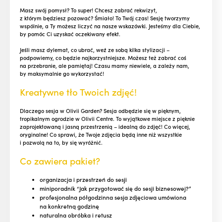
Masz swój pomysł? To super! Chcesz zabrać rekwizyt,
z którym będziesz pozować? Śmiało! To Twój czas! Sesję tworzymy
wspólnie, a Ty możesz liczyć na nasze wskazówki. Jesteśmy dla Ciebie,
by pomóc Ci uzyskać oczekiwany efekt.
Jeśli masz dylemat, co ubrać, weź ze sobą kilka stylizacji –
podpowiemy, co będzie najkorzystniejsze. Możesz też zabrać coś
na przebranie, ale pamiętaj! Czasu mamy niewiele, a zależy nam,
by maksymalnie go wykorzystać!
Kreatywne tło Twoich zdjęć!
Dlaczego sesja w Olivii Garden? Sesja odbędzie się w pięknym,
tropikalnym ogrodzie w Olivii Centre. To wyjątkowe miejsce z pięknie
zaprojektowaną i jasną przestrzenią – idealną do zdjęć! Co więcej,
oryginalne! Co sprawi, że Twoje zdjęcia będą inne niż wszystkie
i pozwolą na to, by się wyróżnić.
Co zawiera pakiet?
organizacja i przestrzeń do sesji
miniporadnik “Jak przygotować się do sesji biznesowej?”
profesjonalna półgodzinna sesja zdjęciowa umówiona
na konkretną godzinę
naturalna obróbka i retusz