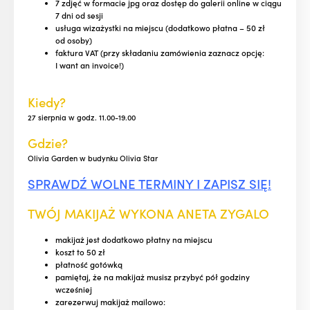
7 zdjęć w formacie jpg oraz dostęp do galerii online w ciągu
7 dni od sesji
usługa wizażystki na miejscu (dodatkowo płatna – 50 zł
od osoby)
faktura VAT (przy składaniu zamówienia zaznacz opcję:
I want an invoice!)
Kiedy?
27 sierpnia w godz. 11.00-19.00
Gdzie?
Olivia Garden w budynku Olivia Star
SPRAWDŹ WOLNE TERMINY I ZAPISZ SIĘ!
TWÓJ MAKIJAŻ WYKONA ANETA ZYGALO
makijaż jest dodatkowo płatny na miejscu
koszt to 50 zł
płatność gotówką
pamiętaj, że na makijaż musisz przybyć pół godziny
wcześniej
zarezerwuj makijaż mailowo: