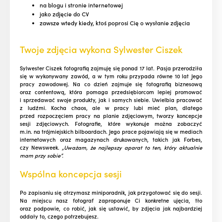
na blogu i stronie internetowej
jako zdjęcie do CV
zawsze wtedy kiedy, ktoś poprosi Cię o wysłanie zdjęcia
Twoje zdjęcia wykona Sylwester Ciszek
Sylwester Ciszek fotografią zajmuję się ponad 17 lat. Pasja przerodziła
się w wykonywany zawód, a w tym roku przypada równe 10 lat Jego
pracy zawodowej. Na co dzień zajmuje się fotografią biznesową
oraz contentową, która pomaga przedsiębiorcom lepiej promować
i sprzedawać swoje produkty, jak i samych siebie. Uwielbia pracować
z ludźmi. Kocha chaos, ale w pracy lubi mieć plan, dlatego
przed rozpoczęciem pracy na planie zdjęciowym, tworzy koncepcje
sesji zdjęciowych. Fotografie, które wykonuje można zobaczyć
m.in. na trójmiejskich bilboardach. Jego prace pojawiają się w mediach
internetowych oraz magazynach drukowanych, takich jak Forbes,
czy Newsweek.
„Uważam, że najlepszy aparat to ten, który aktualnie
mam przy sobie”.
Wspólna koncepcja sesji
Po zapisaniu się otrzymasz miniporadnik, jak przygotować się do sesji.
Na miejscu nasz fotograf zaproponuje Ci konkretne ujęcia, tło
oraz podpowie, co robić, jak się ustawić, by zdjęcia jak najbardziej
oddały to, czego potrzebujesz.