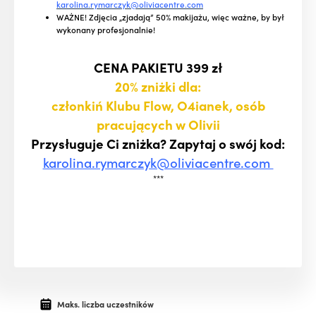
karolina.rymarczyk@oliviacentre.com
WAŻNE! Zdjęcia „zjadają” 50% makijażu, więc ważne, by był
wykonany profesjonalnie!
CENA PAKIETU 399 zł
20% zniżki dla:
członkiń Klubu Flow, O4ianek, osób
pracujących w Olivii
Przysługuje Ci zniżka? Zapytaj o swój kod:
karolina.rymarczyk@oliviacentre.com
***
Maks. liczba uczestników