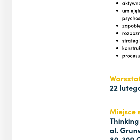
aktywne
umiej
psycho
zapobi
rozpoz
strateg
konstru
procesu
Warszta
22 luteg
Miejsce 
Thinking
al. Grun
80-309 