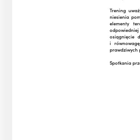
Trening uważ
niesienia po
elementy te
odpowiedniej 
osiągnięcie 
i równowagę
prawdziwych p
Spotkania prz