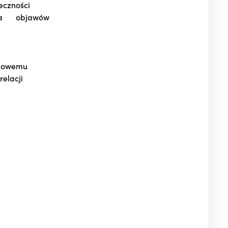
eczności
ia objawów
odowemu
elacji