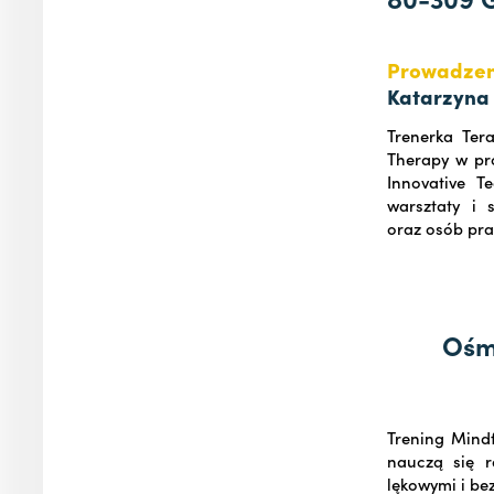
Prowadzen
Katarzyna
Trenerka Ter
Therapy w pro
Innovative T
warsztaty i 
oraz osób pra
Ośm
Trening Mind
nauczą się r
lękowymi i be