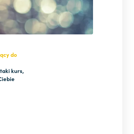
jący do
aki kurs,
Ciebie