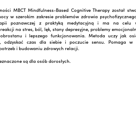
ności MBCT Mindfulness-Based Cognitive Therapy został stw
mocy w szerokim zakresie problemów zdrowia psychofizyczneg
rapii poznawczej z praktyką medytacyjną i ma na celu 
reakcji na stres, ból, lęk, stany depresyjne, problemy emocjonaln
dobrostanu i lepszego funkcjonowania. Metoda uczy jak os
, odzyskać czas dla siebie i poczucie sensu. Pomaga w z
otrzeb i budowaniu zdrowych relacji.
eznaczone są dla osób dorosłych.