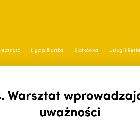
łeczność
Liga piłkarska
Siatkówka
Usługi i Rest
. Warsztat wprowadzaj
uważności