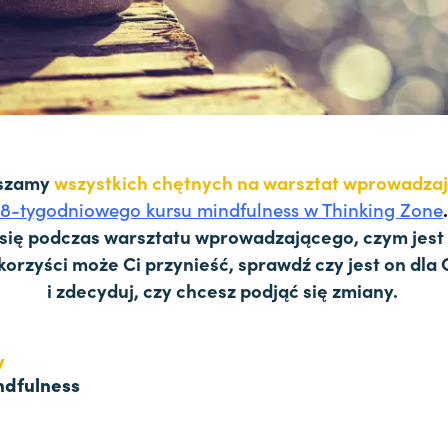
szamy
wszystkich chętnych na warsztat wprowadza
8-tygodniowego kursu mindfulness w Thinking Zone
.
się podczas warsztatu wprowadzającego, czym jest t
 korzyści może Ci przynieść, sprawdź czy jest on dla 
i zdecyduj, czy chcesz podjąć się zmiany.
y
ndfulness