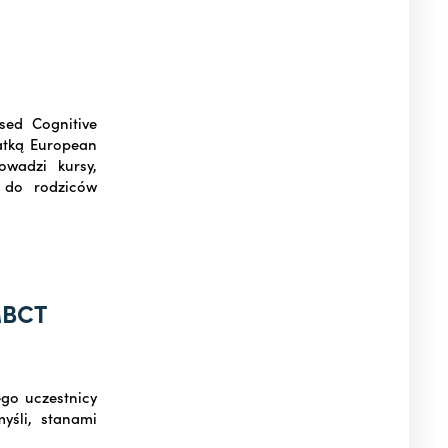
sed Cognitive
eatką European
owadzi kursy,
i do rodziców
MBCT
go uczestnicy
yśli, stanami