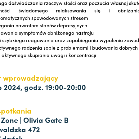
go doświadczania rzeczywistości oraz poczucia własnej skut
ętności świadomego relaksowania się i obniżan
somatycznych spowodowanych stresem
egania nawrotom stanów depresyjnych
nawania symptomów obniżonego nastroju
ii szybkiego reagowania oraz zapobiegania wypaleniu zaw
ktywnego radzenia sobie z problemami i budowania dobrych r
 aktywnego skupiania uwagi i koncentracji
t wprowadzający
o 2024, godz. 19:00-20:00
spotkania
 Zone | Olivia Gate B
waldzka 472
Gdańsk