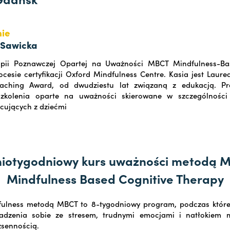
ie
 Sawicka
apii Poznawczej Opartej na Uważności MBCT Mindfulness-Ba
cesie certyfikacji Oxford Mindfulness Centre. Kasia jest Laur
eaching Award, od dwudziestu lat związaną z edukacją. Pr
szkolenia oparte na uważności skierowane w szczególnośc
cujących z dziećmi
iotygodniowy kurs uważności metodą 
Mindfulness Based Cognitive Therapy
fulness metodą MBCT to 8-tygodniowy program, podczas które
adzenia sobie ze stresem, trudnymi emocjami i natłokiem m
zsennością.