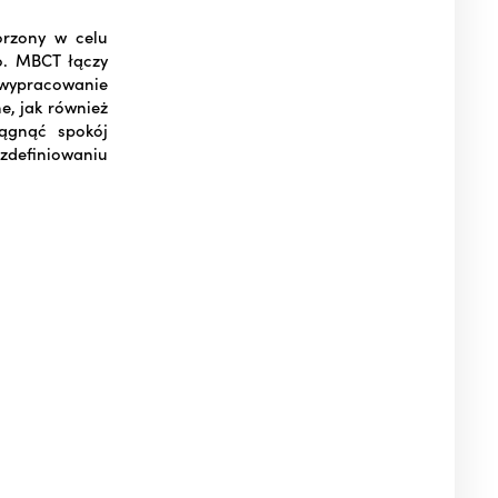
orzony w celu
o. MBCT łączy
wypracowanie
e, jak również
iągnąć spokój
definiowaniu