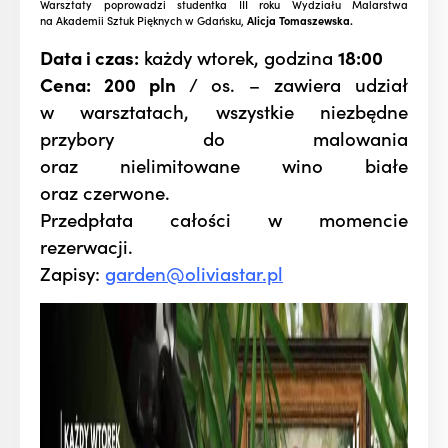
Warsztaty poprowadzi studentka III roku Wydziału Malarstwa
na Akademii Sztuk Pięknych w Gdańsku,
Alicja Tomaszewska.
Data i czas:
każdy wtorek, godzina
18:00
Cena: 200 pln
/ os. – zawiera udział
w warsztatach, wszystkie niezbędne
przybory do malowania
oraz nielimitowane wino białe
oraz czerwone.
Przedpłata całości w momencie
rezerwacji.
Zapisy:
garden@oliviastar.pl