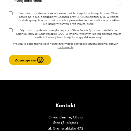
Wyrażam zgodę na przetwarzanie moich danych osobowych przez Olivia
Serwis Sp. z o.o. z siedzibą w Gdańsku przy ul. Grunwaldzkiej 472C w celach
marketingowych, w tym związanych z prowadzeniem marketingu produktów
lub usług własnych oraz innych osób.*
Wyrażam zgodę na przesyłanie przez Olivia Serwis Sp. z o.o. z siedzibą w
Gdańsku przy ul. Grunwaldzkiej 472C, w imieniu własnym lub na zlecenie innych
osób, informacji handlowych drogą elektroniczną.*
Prosimy o zapoznanie się z naszą
informacją dotyczącą przetwarzania danych
osobowych.
Kontakt
Olivia Centre, Olivia
Star (3. piętro)
al. Grunwaldzka 472