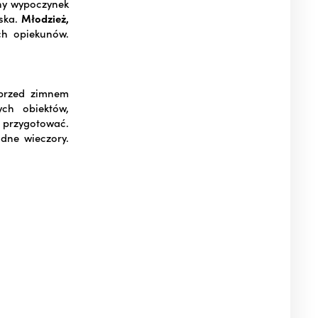
wny wypoczynek
ńska.
Młodzież,
h opiekunów.
 przed zimnem
ch obiektów,
 przygotować.
dne wieczory.