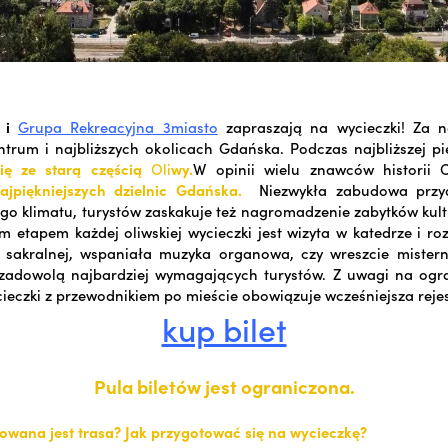
i
Grupa Rekreacyjna 3miasto
zapraszają na wycieczki! Za n
trum i najbliższych okolicach Gdańska. Podczas najbliższej p
ię ze starą częścią
Oli
wy.
W opinii wielu znawców historii
ajpiękniejszych dzielnic Gdańska.
Niezwykła zabudowa przyd
o klimatu, turystów zaskakuje też nagromadzenie zabytków kultu
etapem każdej oliwskiej wycieczki jest wizyta w katedrze i ro
ki sakralnej, wspaniała muzyka organowa, czy wreszcie mister
 zadowolą najbardziej wymagających turystów. Z uwagi na ogra
cieczki z przewodnikiem po mieście obowiązuje wcześniejsza rejes
kup bilet
Pula biletów jest ograniczona.
owana jest trasa? Jak przygotować się na wycieczkę?