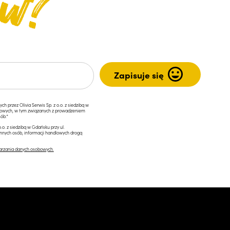
przez Olivia Serwis Sp. z o.o. z siedzibą w
ngowych, w tym związanych z prowadzeniem
ób.*
.o. z siedzibą w Gdańsku przy ul.
innych osób, informacji handlowych drogą
arzania danych osobowych.