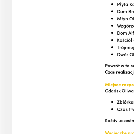
Płyta K
Dom B
Młyn Ol
Wzgórze
Dom Al
Kościół
Trójmie
Dwór Oli
Powrót w to s
Czas realizacj
Miejsce rozpo
Gdańsk Oliwa,
Zbiórka
Czas tr
Każdy uczest
Wycieczkę pr