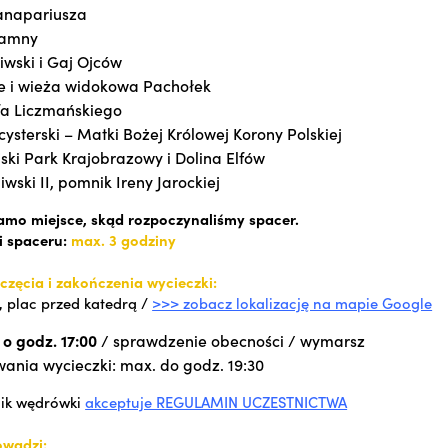
anapariusza
ramny
iwski i Gaj Ojców
 i wieża widokowa Pachołek
fa Liczmańskiego
 cysterski – Matki Bożej Królowej Korony Polskiej
jski Park Krajobrazowy i Dolina Elfów
wski II, pomnik Ireny Jarockiej
amo miejsce, skąd rozpoczynaliśmy spacer.
i spaceru:
max. 3 godziny
częcia i zakończenia wycieczki:
 plac przed katedrą /
>>> zobacz lokalizację na mapie Google
 o godz. 17:00
/ sprawdzenie obecności / wymarsz
wania wycieczki: max. do godz. 19:30
nik wędrówki
akceptuje REGULAMIN UCZESTNICTWA
owadzi: