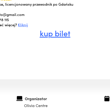
ko,
licencjonowany przewodnik po Gdańsku
sto@gmail.com
78 115
eć więcej?
Kliknij
kup bilet
Organizator
Olivia Centre