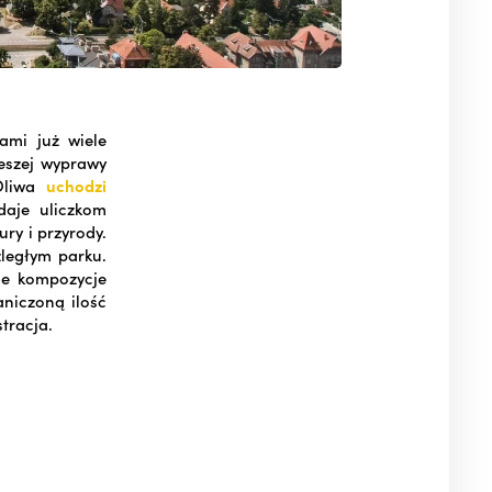
ami już wiele
ieszej wyprawy
 Oliwa
uchodzi
aje uliczkom
ry i przyrody.
zległym parku.
ne kompozycje
niczoną ilość
tracja.