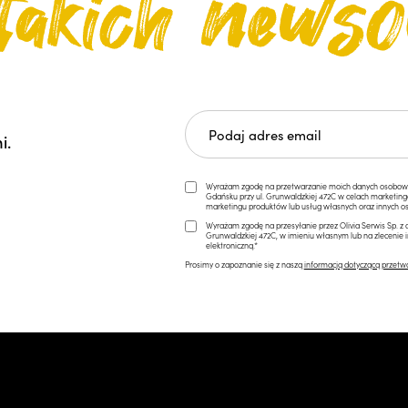
i.
Wyrażam zgodę na przetwarzanie moich danych osobowych 
Gdańsku przy ul. Grunwaldzkiej 472C w celach marketi
marketingu produktów lub usług własnych oraz innych os
Wyrażam zgodę na przesyłanie przez Olivia Serwis Sp. z o
Grunwaldzkiej 472C, w imieniu własnym lub na zlecenie 
elektroniczną.*
Prosimy o zapoznanie się z naszą
informacją dotyczącą przetw