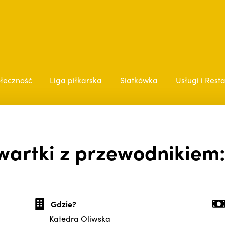
łeczność
Liga piłkarska
Siatkówka
Usługi i Rest
artki z przewodnikiem
Gdzie?
Katedra Oliwska