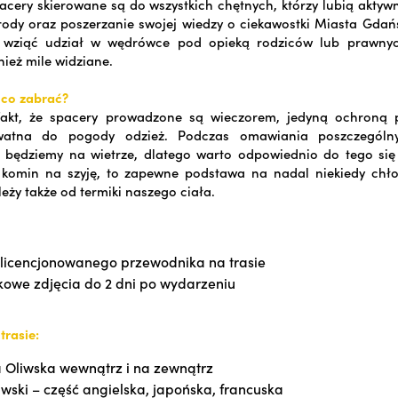
pacery skierowane są do wszystkich chętnych, którzy lubią akty
rody oraz poszerzanie swojej wiedzy o ciekawostki Miasta Gda
ziąć udział w wędrówce pod opieką rodziców lub prawnyc
nież mile widziane.
, co zabrać?
akt, że spacery prowadzone są wieczorem, jedyną ochroną
watna do pogody odzież. Podczas omawiania poszczególny
 będziemy na wietrze, dlatego warto odpowiednio do tego się
, komin na szyję, to zapewne podstawa na nadal niekiedy chło
eży także od termiki naszego ciała.
licencjonowanego przewodnika na trasie
owe zdjęcia do 2 dni po wydarzeniu
trasie:
 Oliwska wewnątrz i na zewnątrz
iwski – część angielska, japońska, francuska