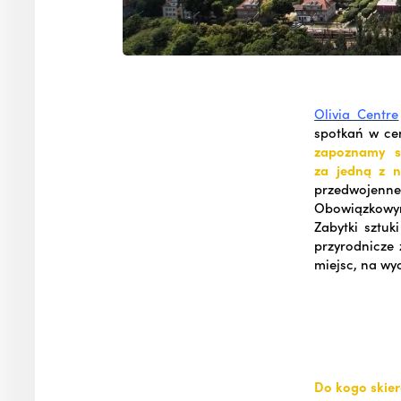
Olivia Centre
spotkań w cen
zapoznamy s
za jedną z n
przedwojenneg
Obowiązkowym 
Zabytki sztu
przyrodnicze
miejsc, na wy
Do kogo skier