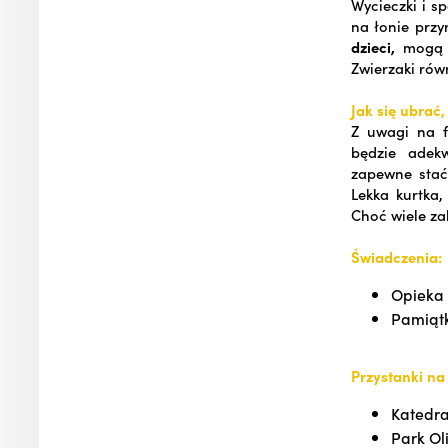
Wycieczki i s
na łonie przy
dzieci,
mogą w
Zwierzaki rów
Jak się ubrać
Z uwagi na f
będzie adek
zapewne stać
Lekka kurtka
Choć wiele zal
Świadczenia:
Opieka 
Pamiątk
Przystanki na 
Katedra
Park Ol