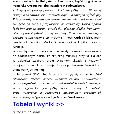
w rozgrywkach:
AirHelp, Arrow Electronics, FujiFilm
i gościnnie
Pomorska Okręgowa Izba Inżynierów Budownictwa
.
–
Dołączyliśmy do ligi ponieważ kochamy piłkę nożną. W naszej
drużynie są zawodnicy w różnych krajów, o różnych stylach gry.
Z tego względu w naszym pierwszym sezonie musimy nauczyć
się grać ze sobą i przywyknąć do zasad ligi Olivia Sports.
Jesteśmy jednak głodni zwycięstw, dlatego ciężko trenujemy,
aby poprawić jakość naszej drużyny. Nasz cel w pierwszym
sezonie to ukończenie ligi w TOP 5
– mówi
Carlos Vieira
, Team
Leader of Brazilian Market i jednocześnie kapitan zespołu
AirHelp
.
Mecze ligowe są rozgrywane w środy i czwartki wieczorami
na zadaszonym boisku ze sztuczną murawą przy ul. Hallera
w Gdańsku. Zespoły grają systemem „każdy z każdym”,
a najlepsza ósemka awansuje do fazy pucharowej. Wielki finał
planowany jest na maj.
–
Rozgrywki Olivia Sports co roku stają się coraz bardziej
atrakcyjne. Bardzo dobrze oceniam zmiany wprowadzone
przez organizatora na przestrzeni ostatnich dwóch sezonów,
w szczególności grę piłką przeznaczoną do futsalu
oraz wycofanie z rozgrywek zawodników zrzeszonych
w zawodowych ligach
– dodaje
Marcin Burakiewicz
.
Tabela i wyniki >>
autor: Paweł Pinker