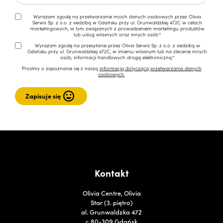
Wyrażam zgodę na przetwarzanie moich danych osobowych przez Olivia
Serwis Sp. z o.o. z siedzibą w Gdańsku przy ul. Grunwaldzkiej 472C w celach
marketingowych, w tym związanych z prowadzeniem marketingu produktów
lub usług własnych oraz innych osób.*
Wyrażam zgodę na przesyłanie przez Olivia Serwis Sp. z o.o. z siedzibą w
Gdańsku przy ul. Grunwaldzkiej 472C, w imieniu własnym lub na zlecenie innych
osób, informacji handlowych drogą elektroniczną.*
Prosimy o zapoznanie się z naszą
informacją dotyczącą przetwarzania danych
osobowych.
Kontakt
Olivia Centre, Olivia
Star (3. piętro)
al. Grunwaldzka 472
c 80-309 Gdańsk