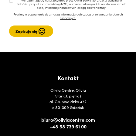
Wyrażam zgodę na przesyłanie przez Olivia Serwis Sp. z o.o. z siedzibą w
Gdańsku przy ul. Grunwaldzkiej 472C, w imieniu własnym lub na zlecenie innych
osób, informacji handlowych drogą elektroniczną.*
Prosimy o zapoznanie się z naszą
informacją dotyczącą przetwarzania danych
osobowych.
Kontakt
Olivia Centre, Olivia
Star (3. piętro)
al. Grunwaldzka 472
c 80-309 Gdańsk
biuro@oliviacentre.com
+48 58 739 61 00