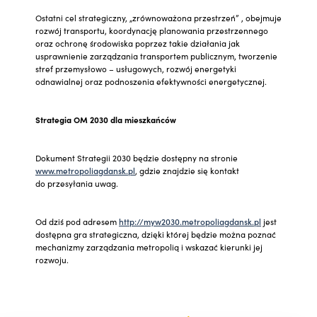
Ostatni cel strategiczny, „zrównoważona przestrzeń” , obejmuje
rozwój transportu, koordynację planowania przestrzennego
oraz ochronę środowiska poprzez takie działania jak
usprawnienie zarządzania transportem publicznym, tworzenie
stref przemysłowo – usługowych, rozwój energetyki
odnawialnej oraz podnoszenia efektywności energetycznej.
Strategia OM 2030 dla mieszkańców
Dokument Strategii 2030 będzie dostępny na stronie
www.metropoliagdansk.pl
, gdzie znajdzie się kontakt
do przesyłania uwag.
Od dziś pod adresem
http://myw2030.metropoliagdansk.pl
jest
dostępna gra strategiczna, dzięki której będzie można poznać
mechanizmy zarządzania metropolią i wskazać kierunki jej
rozwoju.