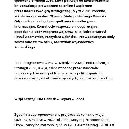
społeczne Strategii 2030, które potrwają do końca września
br. Konsultacje prowadzone są online i wspierane
przez internetową grę strategiczną „My w 2030”. Ponadto,
w każdym z powiatów Obszaru Metropolitarnego Gdańsk-
Gdynia-Sopot odbędą się spotkania konsultacyjno-
informacyjne. Konsultacje rozpoczęło inauguracyjne
posiedzenie Rady Programowej OMG-G-S, które otworzył
Paweł Adamowicz, Prezydent Gdańska. Przewodniczącym Rady
został Mieczysław Struk, Marszałek Województwa
Pomorskiego.
Rada Programowa OMG-G-S będzie czuwać nad realizacją
Strategii 2030, a w jej skład wchodzą przedstawiciele:
największych uczelni publicznych metropolii, organizacji
pozarządowych, władz samorządowych, biznesu oraz mediów.
Wizja rozwoju OM Gdańsk – Gdynia – Sopot
Zgodnie z zaproponowaną w projekcie dokumentu wizją,
OMG-G-S ma być w 2030 roku innowacyjną, zrównoważoną
i konkurencyjną metropolią XXI wieku. Celem Strategii 2030 jest