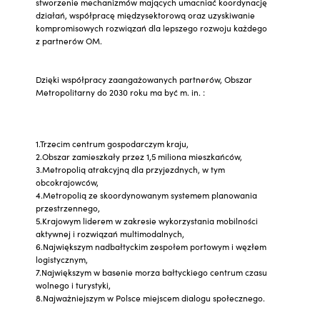
stworzenie mechanizmów mających umacniać koordynację
działań, współpracę międzysektorową oraz uzyskiwanie
kompromisowych rozwiązań dla lepszego rozwoju każdego
z partnerów OM.
Dzięki współpracy zaangażowanych partnerów, Obszar
Metropolitarny do 2030 roku ma być m. in. :
1.Trzecim centrum gospodarczym kraju,
2.Obszar zamieszkały przez 1,5 miliona mieszkańców,
3.Metropolią atrakcyjną dla przyjezdnych, w tym
obcokrajowców,
4.Metropolią ze skoordynowanym systemem planowania
przestrzennego,
5.Krajowym liderem w zakresie wykorzystania mobilności
aktywnej i rozwiązań multimodalnych,
6.Największym nadbałtyckim zespołem portowym i węzłem
logistycznym,
7.Największym w basenie morza bałtyckiego centrum czasu
wolnego i turystyki,
8.Najważniejszym w Polsce miejscem dialogu społecznego.