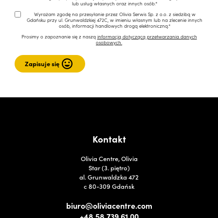
lub usług własnych oraz innych osób.*
Wyrażam zgodę na przesyłanie przez Olivia Serwis Sp. z o.o. z siedzibą w
Gdańsku przy ul. Grunwaldzkiej 472C, w imieniu własnym lub na zlecenie innych
osób, informacji handlowych drogą elektroniczną.*
Prosimy o zapoznanie się z naszą
informacją dotyczącą przetwarzania danych
osobowych.
Kontakt
Olivia Centre, Olivia
Star (3. piętro)
al. Grunwaldzka 472
c 80-309 Gdańsk
biuro@oliviacentre.com
+48 58 739 61 00