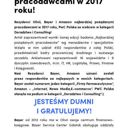
pracodawcami w 2017
roku!
Rezydenci Olivii, Bayer i Amazon najbardziej pożądanymi
pracodawcami w 2017 roku, PwC Polska ze srebrem w kategorii
Doradztwo i Consulting!
Antal zaprezentował wyniki ósmej edycji badania „Najbardziej
pożądanych pracodawców” wg menedżerów i specjalistów.
Wzięło w nim udział 4102 respondentów z całej Polski,
przedstawicieli kadry pracowniczej średniego i wyższego
szczebla. Ankietowani reprezentowali 16 województw i 9
dyscyplin zawodowych, m.in. IT, HR, Logistykę, Prawo, Finanse
i Księgowość.
Nasi Rezydenci Bayer, Amazon uznani zostali
przez respondentów za najlepszych w swoich kategoriach.
Bayer został numerem jeden kategorii „Firmy Farmaceutyczne”,
Amazon – „Internet, Nowe Media,E-commerce”. PWC Polska
stanęła na podium w kategorii „Doradztwo i Consulting”:)
JESTEŚMY DUMNI
I GRATULUJEMY!
Bayer
od 2012 roku ma w Olivii swoje centrum finansowo-
księgowe. Bayer Service Center Gdańsk obsługuje oddziały