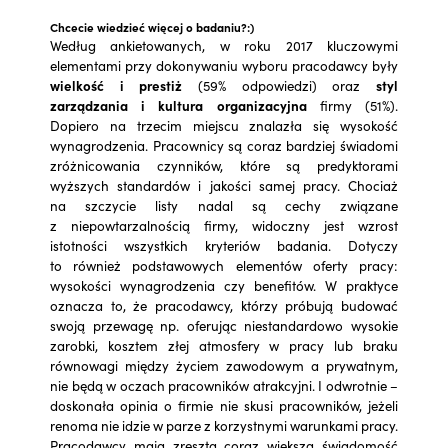
Chcecie wiedzieć więcej o badaniu?:)
Według ankietowanych, w roku 2017 kluczowymi
elementami przy dokonywaniu wyboru pracodawcy były
wielkość i prestiż
(59% odpowiedzi) oraz
styl
zarządzania i kultura organizacyjna
firmy (51%).
Dopiero na trzecim miejscu znalazła się wysokość
wynagrodzenia. Pracownicy są coraz bardziej świadomi
zróżnicowania czynników, które są predyktorami
wyższych standardów i jakości samej pracy. Chociaż
na szczycie listy nadal są cechy związane
z niepowtarzalnością firmy, widoczny jest wzrost
istotności wszystkich kryteriów badania. Dotyczy
to również podstawowych elementów oferty pracy:
wysokości wynagrodzenia czy benefitów. W praktyce
oznacza to, że pracodawcy, którzy próbują budować
swoją przewagę np. oferując niestandardowo wysokie
zarobki, kosztem złej atmosfery w pracy lub braku
równowagi między życiem zawodowym a prywatnym,
nie będą w oczach pracowników atrakcyjni. I odwrotnie –
doskonała opinia o firmie nie skusi pracowników, jeżeli
renoma nie idzie w parze z korzystnymi warunkami pracy.
Pracodawcy mają zresztą coraz większą świadomość