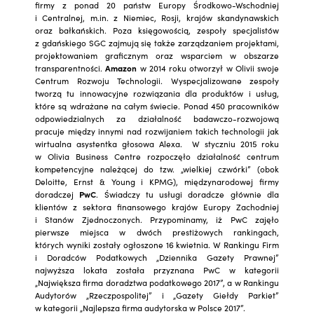
firmy z ponad 20 państw Europy Środkowo-Wschodniej
i Centralnej, m.in. z Niemiec, Rosji, krajów skandynawskich
oraz bałkańskich. Poza księgowością, zespoły specjalistów
z gdańskiego SGC zajmują się także zarządzaniem projektami,
projektowaniem graficznym oraz wsparciem w obszarze
transparentności.
Amazon
w 2014 roku otworzył w Olivii swoje
Centrum Rozwoju Technologii. Wyspecjalizowane zespoły
tworzą tu innowacyjne rozwiązania dla produktów i usług,
które są wdrażane na całym świecie. Ponad 450 pracowników
odpowiedzialnych za działalność badawczo-rozwojową
pracuje między innymi nad rozwijaniem takich technologii jak
wirtualna asystentka głosowa Alexa. W styczniu 2015 roku
w Olivia Business Centre rozpoczęło działalność centrum
kompetencyjne należącej do tzw. „wielkiej czwórki” (obok
Deloitte, Ernst & Young i KPMG), międzynarodowej firmy
doradczej
PwC
. Świadczy tu usługi doradcze głównie dla
klientów z sektora finansowego krajów Europy Zachodniej
i Stanów Zjednoczonych. Przypominamy, iż PwC zajęło
pierwsze miejsca w dwóch prestiżowych rankingach,
których wyniki zostały ogłoszone 16 kwietnia. W Rankingu Firm
i Doradców Podatkowych „Dziennika Gazety Prawnej”
najwyższa lokata została przyznana PwC w kategorii
„Największa firma doradztwa podatkowego 2017”, a w Rankingu
Audytorów „Rzeczpospolitej” i „Gazety Giełdy Parkiet”
w kategorii „Najlepsza firma audytorska w Polsce 2017”.