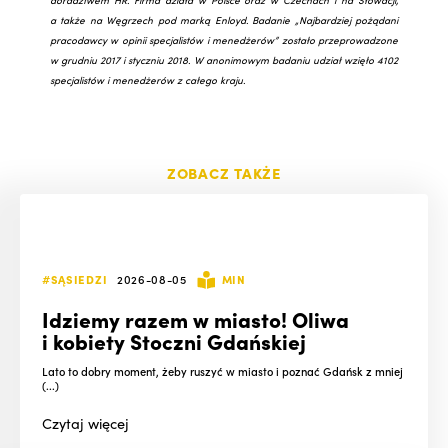
doradztwem HR. Firma działa w Polsce oraz w Czechach i na Słowacji,
a także na Węgrzech pod marką Enloyd. Badanie „Najbardziej pożądani
pracodawcy w opinii specjalistów i menedżerów” zostało przeprowadzone
w grudniu 2017 i styczniu 2018. W anonimowym badaniu udział wzięło 4102
specjalistów i menedżerów z całego kraju.
ZOBACZ TAKŻE
#SĄSIEDZI
2026-08-05
MIN
Idziemy razem w miasto! Oliwa
i kobiety Stoczni Gdańskiej
Lato to dobry moment, żeby ruszyć w miasto i poznać Gdańsk z mniej
(...)
Czytaj
więcej