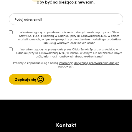
aby być na bieżąco z newsami.
Wyrażam zgodę na przetwarzanie moich danych osobowych przez Olivia
Serwis Sp. z o.o. z siedzibą w Gdańsku przy ul. Grunwaldzkiej 472C w celach
marketingowych, w tym związanych z prowadzeniem marketingu produktów
lub usług własnych oraz innych osób.*
Wyrażam zgodę na przesyłanie przez Olivia Serwis Sp. z o.o. z siedzibą w
Gdańsku przy ul. Grunwaldzkiej 472C, w imieniu własnym lub na zlecenie innych
osób, informacji handlowych drogą elektroniczną.*
Prosimy o zapoznanie się z naszą
informacją dotyczącą przetwarzania danych
osobowych.
Kontakt