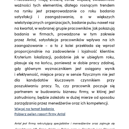
ważności tych elementów, dlatego rosnącym trendem
na rynku jest przeprowadzanie co roku badania
satysfakcji i zaangażowania, a w większych
wielotysięcznych organizacjach, badanie pulsu nawet raz
na kwartał, w wybranej grupie pracowników. Jak pokazują
badania w firmach, prowadzone w tym zakresie
przez Antal, satysfakcja pracowników wpływa na ich
zaangażowanie – a to z kolei przekłada się wprost
proporcjonalnie na zadowolenie i lojalność klientów.
Kryterium lokalizacji, podobnie jak w ubiegłym roku,
plasuje się na końcu, ponieważ w dobie pracy zdalnej,
gdy głównym wyznacznikiem jest osiągany wynik
i efektywność, miejsce pracy w sensie fizycznym nie jest
dla kandydatów kluczowym czynnikiem przy
poszukiwaniu pracy. To, czy pracownik poczuje się
partnerem w budowaniu biznesu firmy, w której jest
zatrudniony, będzie zależało w dużej mierze od sposobu
zarządzania przez menedżerów oraz ich kompetencji.
Więcej na temat badania
Pobierz pełen raport firmy Antal
Antal jest firmą rekrutującą specjalistów i menedżerów oraz zajmuje się