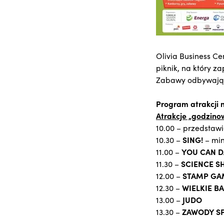
Olivia Business Ce
piknik, na który 
Zabawy odbywają 
Program atrakcji 
Atrakcje „godzino
10.00 – przedstaw
10.30 –
SING!
– min
11.00 –
YOU CAN D
11.30 –
SCIENCE 
12.00 –
STAMP GA
12.30 –
WIELKIE B
13.00 –
JUDO
13.30 –
ZAWODY S