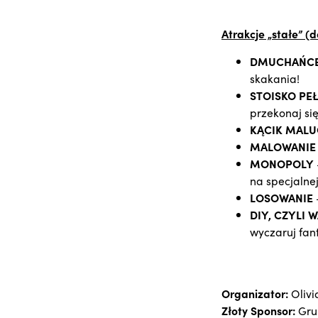
Atrakcje „stałe” (
DMUCHAŃC
skakania!
STOISKO PE
przekonaj się
KĄCIK MAL
MALOWANIE 
MONOPOLY
na specjalne
LOSOWANIE
DIY, CZYLI 
wyczaruj fant
Organizator:
Olivi
Złoty Sponsor:
Gru