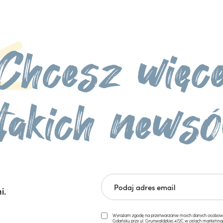
i.
Wyrażam zgodę na przetwarzanie moich danych osobowych 
Gdańsku przy ul. Grunwaldzkiej 472C w celach marketi