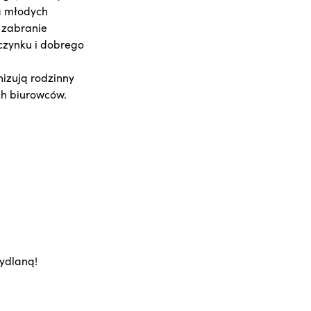
la młodych
 zabranie
zynku i dobrego
nizują rodzinny
ch biurowców.
ydlaną!