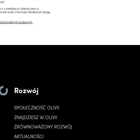
ób.*
.o. z siedzibą w Gdańsku przy ul.
innych osób, informacji handlowych drogą
arzania danych osobowych.
Rozwój
SPOŁECZNOŚĆ OLIVII
ZNAJDZIESZ W OLIVII
ZRÓWNOWAŻONY ROZWÓJ
AKTUALNOŚCI