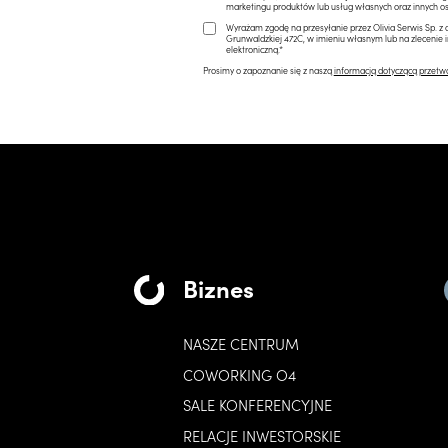
marketingu produktów lub usług własnych oraz innych os
Wyrażam zgodę na przesyłanie przez Olivia Serwis Sp. z o
Grunwaldzkiej 472C, w imieniu własnym lub na zlecenie 
elektroniczną.*
Prosimy o zapoznanie się z naszą
informacją dotyczącą przetw
Biznes
NASZE CENTRUM
COWORKING O4
SALE KONFERENCYJNE
RELACJE INWESTORSKIE