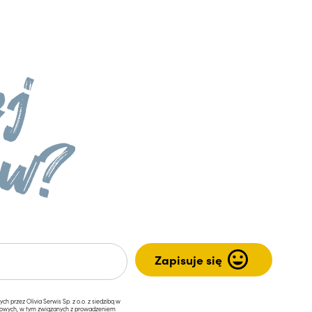
przez Olivia Serwis Sp. z o.o. z siedzibą w
ngowych, w tym związanych z prowadzeniem