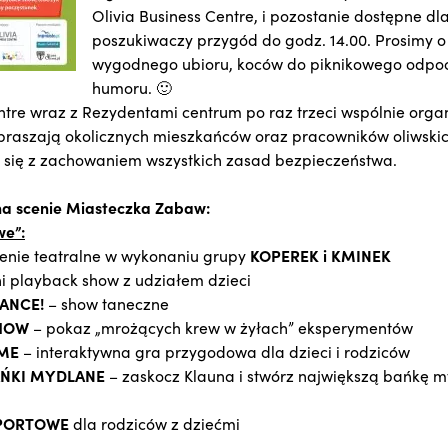
Olivia Business Centre, i pozostanie dostępne d
poszukiwaczy przygód do godz. 14.00. Prosimy o
wygodnego ubioru, koców do piknikowego odpoc
humoru. 🙂
ntre wraz z Rezydentami centrum po raz trzeci wspólnie orga
zapraszają okolicznych mieszkańców oraz pracowników oliwski
się z zachowaniem wszystkich zasad bezpieczeństwa.
na scenie Miasteczka Zabaw:
we”:
ienie teatralne w wykonaniu grupy
KOPEREK i KMINEK
i playback show z udziałem dzieci
ANCE!
– show taneczne
SHOW
– pokaz „mrożących krew w żyłach” eksperymentów
ME
– interaktywna gra przygodowa dla dzieci i rodziców
AŃKI MYDLANE
– zaskocz Klauna i stwórz największą bańkę m
PORTOWE
dla rodziców z dziećmi