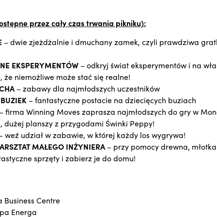
dostępne przez cały czas trwania pikniku):
E
– dwie zjeżdżalnie i dmuchany zamek, czyli prawdziwa grat
ŁNE EKSPERYMENTÓW
– odkryj świat eksperymentów i na wła
, że niemożliwe może stać się realne!
UCHA
– zabawy dla najmłodszych uczestników
BUZIEK
– fantastyczne postacie na dziecięcych buziach
– firma Winning Moves zaprasza najmłodszych do gry w Mon
j, dużej planszy z przygodami Świnki Peppy!
– weź udział w zabawie, w której każdy los wygrywa!
WARSZTAT MAŁEGO INŻYNIERA
– przy pomocy drewna, młotka 
astyczne sprzęty i zabierz je do domu!
a Business Centre
pa Energa