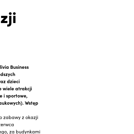
zji
ivia Business
odszych
raz dzieci
 wiele atrakcji
e i sportowe,
aukowych). Wstęp
o zabawy z okazji
czerwca
iego, za budynkami