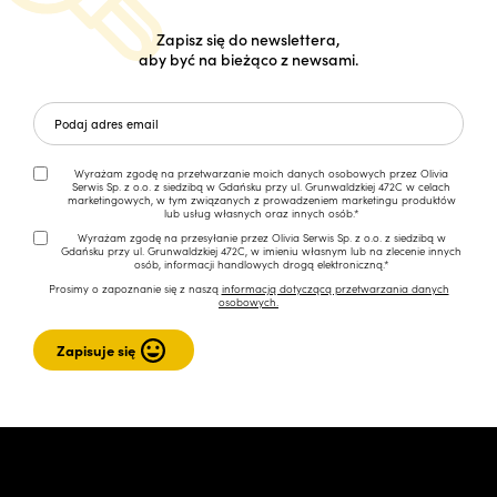
Zapisz się do newslettera,
aby być na bieżąco z newsami.
Wyrażam zgodę na przetwarzanie moich danych osobowych przez Olivia
Serwis Sp. z o.o. z siedzibą w Gdańsku przy ul. Grunwaldzkiej 472C w celach
marketingowych, w tym związanych z prowadzeniem marketingu produktów
lub usług własnych oraz innych osób.*
Wyrażam zgodę na przesyłanie przez Olivia Serwis Sp. z o.o. z siedzibą w
Gdańsku przy ul. Grunwaldzkiej 472C, w imieniu własnym lub na zlecenie innych
osób, informacji handlowych drogą elektroniczną.*
Prosimy o zapoznanie się z naszą
informacją dotyczącą przetwarzania danych
osobowych.