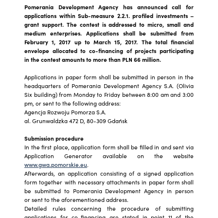
Pomerania Development Agency has announced call for
applications within Sub-measure 2.2.1. profiled investments –
grant support. The contest is addressed to micro, small and
medium enterprises. Applications shall be submitted from
February 1, 2017 up to March 15, 2017. The total financial
envelope allocated to co-financing of projects participating
in the contest amounts to more than PLN 66 million.
Applications in paper form shall be submitted in person in the
headquarters of Pomerania Development Agency S.A. (Olivia
Six building) from Monday to Friday between 8:00 am and 3:00
pm, or sent to the following address:
Agencja Rozwoju Pomorza S.A.
al. Grunwaldzka 472 D, 80-309 Gdańsk
Submission procedure
In the first place, application form shall be filled in and sent via
Application Generator available on the website
www.gwa.pomorskie.eu
.
Afterwards, an application consisting of a signed application
form together with necessary attachments in paper form shall
be submitted to Pomerania Development Agency in person
or sent to the aforementioned address.
Detailed rules concerning the procedure of submitting
applications for co-financing are stated in point 11 of the