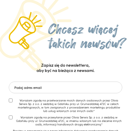
Zapisz się do newslettera,
aby być na bieżąco z newsami.
Wyrażam zgodę na przetwarzanie moich danych osobowych przez Olivia
Serwis Sp. z o.o. z siedzibą w Gdańsku przy ul. Grunwaldzkiej 472C w celach
marketingowych, w tym związanych z prowadzeniem marketingu produktów
lub usług własnych oraz innych osób.*
Wyrażam zgodę na przesyłanie przez Olivia Serwis Sp. z o.o. z siedzibą w
Gdańsku przy ul. Grunwaldzkiej 472C, w imieniu własnym lub na zlecenie innych
osób, informacji handlowych drogą elektroniczną.*
Prosimy o zapoznanie się z naszą
informacją dotyczącą przetwarzania danych