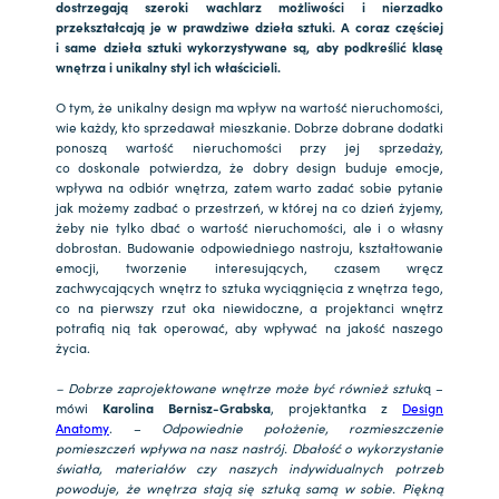
dostrzegają szeroki wachlarz możliwości i nierzadko
przekształcają je w prawdziwe dzieła sztuki. A coraz częściej
i same dzieła sztuki wykorzystywane są, aby podkreślić klasę
wnętrza i unikalny styl ich właścicieli.
O tym, że unikalny design ma wpływ na wartość nieruchomości,
wie każdy, kto sprzedawał mieszkanie. Dobrze dobrane dodatki
ponoszą wartość nieruchomości przy jej sprzedaży,
co doskonale potwierdza, że dobry design buduje emocje,
wpływa na odbiór wnętrza, zatem warto zadać sobie pytanie
jak możemy zadbać o przestrzeń, w której na co dzień żyjemy,
żeby nie tylko dbać o wartość nieruchomości, ale i o własny
dobrostan. Budowanie odpowiedniego nastroju, kształtowanie
emocji, tworzenie interesujących, czasem wręcz
zachwycających wnętrz to sztuka wyciągnięcia z wnętrza tego,
co na pierwszy rzut oka niewidoczne, a projektanci wnętrz
potrafią nią tak operować, aby wpływać na jakość naszego
życia.
– Dobrze zaprojektowane wnętrze może być również sztuk
ą –
mówi
Karolina Bernisz-Grabska
, projektantka z
Design
Anatomy
. –
Odpowiednie położenie, rozmieszczenie
pomieszczeń wpływa na nasz nastrój. Dbałość o wykorzystanie
światła, materiałów czy naszych indywidualnych potrzeb
powoduje, że wnętrza stają się sztuką samą w sobie. Piękną