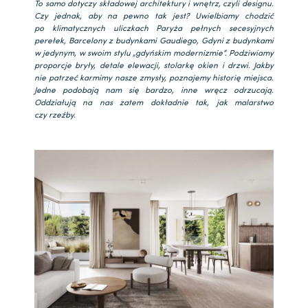
To samo dotyczy składowej architektury i wnętrz, czyli designu.
Czy jednak, aby na pewno tak jest? Uwielbiamy chodzić
po klimatycznych uliczkach Paryża pełnych secesyjnych
perełek, Barcelony z budynkami Gaudiego, Gdyni z budynkami
w jedynym, w swoim stylu „gdyńskim modernizmie”. Podziwiamy
proporcje bryły, detale elewacji, stolarkę okien i drzwi. Jakby
nie patrzeć karmimy nasze zmysły, poznajemy historię miejsca.
Jedne podobają nam się bardzo, inne wręcz odrzucają.
Oddziałują na nas zatem dokładnie tak, jak malarstwo
czy rzeźby.