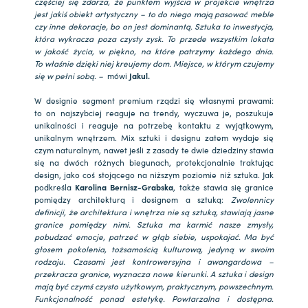
częściej się zdarza, że punktem wyjścia w projekcie wnętrza
jest jakiś obiekt artystyczny – to do niego mają pasować meble
czy inne dekoracje, bo on jest dominantą. Sztuka to inwestycja,
która wykracza poza czysty zysk. To przede wszystkim lokata
w jakość życia, w piękno, na które patrzymy każdego dnia.
To właśnie dzięki niej kreujemy dom. Miejsce, w którym czujemy
się w pełni sobą. –
mówi
Jakul.
W designie segment premium rządzi się własnymi prawami:
to on najszybciej reaguje na trendy, wyczuwa je, poszukuje
unikalności i reaguje na potrzebę kontaktu z wyjątkowym,
unikalnym wnętrzem. Mix sztuki i designu zatem wydaje się
czym naturalnym, nawet jeśli z zasady te dwie dziedziny stawia
się na dwóch różnych biegunach, protekcjonalnie traktując
design, jako coś stojącego na niższym poziomie niż sztuka. Jak
podkreśla
Karolina Bernisz-Grabska
, także stawia się granice
pomiędzy architekturą i designem a sztuką:
Zwolennicy
definicji, że architektura i wnętrza nie są sztuką, stawiają jasne
granice pomiędzy nimi. Sztuka ma karmić nasze zmysły,
pobudzać emocje, patrzeć w głąb siebie, uspokajać. Ma być
głosem pokolenia, tożsamością kulturową, jedyną w swoim
rodzaju. Czasami jest kontrowersyjna i awangardowa –
przekracza granice, wyznacza nowe kierunki. A sztuka i design
mają być czymś czysto użytkowym, praktycznym, powszechnym.
Funkcjonalność ponad estetykę. Powtarzalna i dostępna.