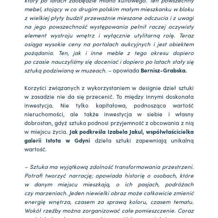
mebel, stojący w co drugim polskim małym mieszkanku w bloku
z wielkiej płyty budził przeważnie mieszane odczucia i z uwagi
na jego powszechność występowania pełnił raczej oczywisty
element wystroju wnętrz i wyłącznie utylitarną rolę. Teraz
osiąga wysokie ceny na portalach aukcyjnych i jest obiektem
pożądania. Ten, jak i inne meble z tego okresu dopiero
po czasie nauczyliśmy się doceniać i dopiero po latach stały się
sztuką podziwianą w muzeach. –
opowiada
Bernisz-Grabska.
Korzyści związanych z wykorzystaniem w designie dzieł sztuki
w zasadzie nie da się przecenić. To między innymi doskonała
inwestycja. Nie tylko kapitałowa, podnosząca wartość
nieruchomości, ale także inwestycja w siebie i własny
dobrostan, gdyż sztuka podnosi przyjemność z obcowania z nią
w miejscu życia.
Jak podkreśla Izabela Jakul, współwłaścicielka
galerii Istota w Gdyni
dzieła sztuki zapewniają unikalną
wartość.
– Sztuka ma wyjątkową zdolność transformowania przestrzeni.
Potrafi tworzyć narrację; opowiada historię o osobach, które
w danym miejscu mieszkają, o ich pasjach, podróżach
czy marzeniach. Jeden niewielki obraz może całkowicie zmienić
energię wnętrza, czasem za sprawą koloru, czasem tematu.
Wokół rzeźby można zorganizować całe pomieszczenie. Coraz