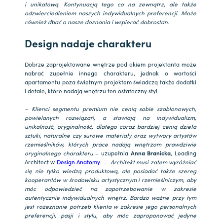
i unikatową. Kontynuacją tego co na zewnątrz, ale także
odzwierciedleniem naszych indywidualnych preferencji. Może
również dbać o nasze doznania i wspierać dobrostan.
Design nadaje charakteru
Dobrze zaprojektowane wnętrze pod okiem projektanta może
nabrać zupełnie innego charakteru, jednak o wartości
apartamentu poza świetnym projektem świadczą także dodatki
i detale, które nadają wnętrzu ten ostateczny styl.
– Klienci segmentu premium nie cenią sobie szablonowych,
powielanych rozwiązań, a stawiają na indywidualizm,
unikalność, oryginalność, dlatego coraz bardziej cenią dzieła
sztuki, naturalne czy surowe materiały oraz wytwory artystów
rzemieślników, których prace nadają wnętrzom prawdziwie
oryginalnego charakteru
– uzupełnia
Anna Branicka
, Leading
Architect w
Design Anatomy
. –
Architekt musi zatem wyróżniać
się nie tylko wiedzą produktową, ale posiadać także szereg
kooperantów w środowisku artystycznym i rzemieślniczym, aby
móc odpowiedzieć na zapotrzebowanie w zakresie
autentycznie indywidualnych wnętrz. Bardzo ważne przy tym
jest rozeznanie potrzeb klienta w zakresie jego personalnych
preferencji, pasji i stylu, aby móc zaproponować jedyne