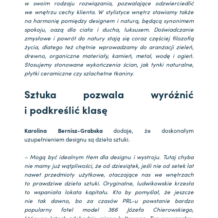
w swoim rodzaju rozwiązania, pozwalające odzwierciedlić
we wnętrzu cechy klienta. W stylistyce wnętrz stawiamy także
na harmonię pomiędzy designem i naturą, będącą synonimem
spokoju, oazą dla ciała i ducha, luksusem. Doświadczanie
zmysłowe i powrót do natury stają się coraz częściej filozofią
życia, dlatego też chętnie wprowadzamy do aranżacji zieleń,
drewno, organiczne materiały, kamień, metal, wodę i ogień.
Stosujemy stonowane wykończenia ścian, jak tynki naturalne,
płytki ceramiczne czy szlachetne tkaniny.
Sztuka pozwala wyróżnić
i podkreślić klasę
Karolina Bernisz-Grabska
dodaje, że doskonałym
uzupełnieniem designu są dzieła sztuki.
– Mogą być idealnym tłem dla designu i wystroju. Tutaj chyba
nie mamy już wątpliwości, że od dziesiątek, jeśli nie od setek lat
nawet przedmioty użytkowe, otaczające nas we wnętrzach
to prawdziwe dzieła sztuki. Oryginalne, ludwikowskie krzesła
to wspaniała lokata kapitału. Kto by pomyślał, że jeszcze
nie tak dawno, bo za czasów PRL-u powstanie bardzo
popularny fotel model 366 Józefa Chierowskiego,
który po latach zdobędzie miano kultowego. Ten powszechny