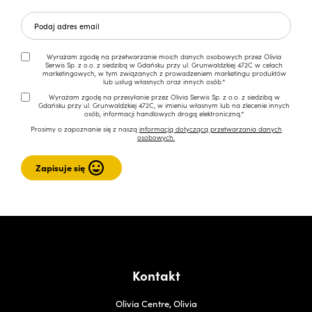
Wyrażam zgodę na przetwarzanie moich danych osobowych przez Olivia
Serwis Sp. z o.o. z siedzibą w Gdańsku przy ul. Grunwaldzkiej 472C w celach
marketingowych, w tym związanych z prowadzeniem marketingu produktów
lub usług własnych oraz innych osób.*
Wyrażam zgodę na przesyłanie przez Olivia Serwis Sp. z o.o. z siedzibą w
Gdańsku przy ul. Grunwaldzkiej 472C, w imieniu własnym lub na zlecenie innych
osób, informacji handlowych drogą elektroniczną.*
Prosimy o zapoznanie się z naszą
informacją dotyczącą przetwarzania danych
osobowych.
Kontakt
Olivia Centre, Olivia