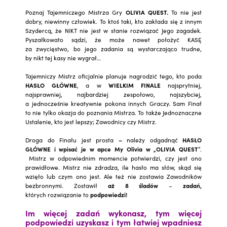
Poznaj Tajemniczego Mistrza Gry
OLIVIA QUEST.
To nie jest
dobry, niewinny człowiek. To ktoś taki, kto zakłada się z innym
Szydercą, że NIKT nie jest w stanie rozwiązać Jego zagadek.
Pyszałkowato sądzi, że może nawet położyć KASĘ
za zwycięstwo, bo jego zadania są wystarczająco trudne,
by nikt tej kasy nie wygrał…
Tajemniczy Mistrz oficjaln
ie planuje nagrodzić tego, kto poda
HASŁO GŁÓWNE
, a w
WIELKIM FINALE
najsprytni
ej,
najsprawniej, najbardziej zespołowo, najszybciej,
a jednocześnie kreatywnie pokona innych Graczy. Sam Finał
to nie tylko okazja do poznania Mistrza. To także Jednoznaczne
Ustalenie, kto jest lepszy; Zawodnicy czy Mistrz.
Droga do Finału jest prosta
–
należy odgadnąć
HASŁO
GŁÓWNE i wpisać je w apce My Olivia w „OLIVIA QUEST
”.
Mistrz w odpowiednim momencie potwierdzi, czy jest ono
prawidłowe. Mistrz nie zdradza, ile hasło ma słów, skąd się
wzięło lub czym ono jest. Ale też nie zostawia Zawodników
bezbronnymi. Zostawił
aż 8 śladów
–
zadań,
których rozwiązanie to
podpowiedzi!
Im więcej zadań wykonasz, tym więcej
podpowiedzi uzyskasz i tym łatwiej wpadniesz