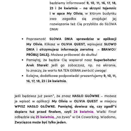
będziemy informować
9, 10, 11, 16, 17, 18,
23 i 24 kwietnia
–
na skrzyni tajemnic
i w apce My Olivia
, w którym budynku
owa zagadka się znajduje! Jej
rozwiązanie też Cię przybliża do SŁOWA
DNIA!
Poprawność
S
ŁOWA DNIA
sprawdzisz
w aplikacji
My Olivia.
Klikasz w
OLIVIA QUEST,
wpisujesz
SŁOWO
DNIA i otrzymujesz informację zwrotną – BRAWO!/
PRÓBUJ DALEJ.
Możesz próbować do skutku!
Pamiętaj, że będzie Cię wspierał nasz
Superbohater
Arek Starek!
Jeśli go zobaczysz, np. na ekranie,
to znaczy, że warto NA TEN EKRAN zwrócić uwagę!
Kolejne, dodatkowe podpowiedzi prezentujemy
9, 10, 11,
16, 17, 18, 23 i 24 kwietnia.
Jeśli będziesz już pewn*, że znasz
HASŁO GŁÓWNE
– możesz
je wpisać
w aplikacji
My Olivia
w
OLIVIA QUEST
w miejscu
WPISZ HASŁO GŁÓWNE.
Pamiętaj,
dowiesz się, czy zgadł*ś
dopiero tuż przed finałem, czyli
24 kwietnia
.
Wielki Finał
odbędzie się
25 kwietnia,
„na żywo” w O4 Coworking.
Wiadomo,
Zwycięzca może być
tylko jeden.