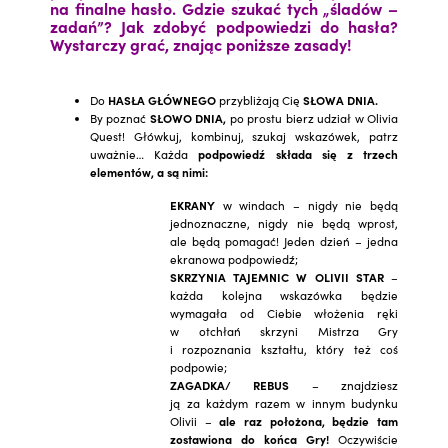
na finalne hasło.
Gdzie szukać tych „śladów –
zadań”? Jak zdobyć podpowiedzi do hasła?
Wystarczy grać, znając poniższe zasady!
Do
HASŁA GŁÓWNEGO
przybliżają Cię
SŁOWA DNIA.
By poznać
SŁOWO DNIA,
po prostu bierz udział w Olivia
Quest! Główkuj, kombinuj, szukaj wskazówek, patrz
uważnie… Każda
podpowiedź składa się z trzech
elementów, a są nimi:
EKRANY
w windach – nigdy nie będą
jednoznaczne, nigdy nie będą wprost,
ale będą pomagać! Jeden dzień – jedna
ekranowa podpowiedź;
SKRZYNIA TAJEMNIC W OLIVII STAR
–
każda kolejna wskazówka będzie
wymagała od Ciebie włożenia ręki
w otchłań skrzyni Mistrza Gry
i rozpoznania kształtu, który też coś
podpowie;
ZAGADKA/ REBUS
– znajdziesz
ją za każdym razem w innym budynku
Olivii –
ale raz położona, będzie tam
zostawiona do końca Gry!
Oczywiście