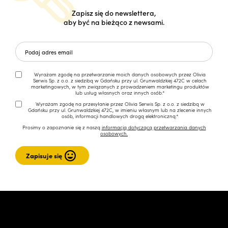
Zapisz się do newslettera,
aby być na bieżąco z newsami.
Wyrażam zgodę na przetwarzanie moich danych osobowych przez Olivia
Serwis Sp. z o.o. z siedzibą w Gdańsku przy ul. Grunwaldzkiej 472C w celach
marketingowych, w tym związanych z prowadzeniem marketingu produktów
lub usług własnych oraz innych osób.*
Wyrażam zgodę na przesyłanie przez Olivia Serwis Sp. z o.o. z siedzibą w
Gdańsku przy ul. Grunwaldzkiej 472C, w imieniu własnym lub na zlecenie innych
osób, informacji handlowych drogą elektroniczną.*
Prosimy o zapoznanie się z naszą
informacją dotyczącą przetwarzania danych
osobowych.