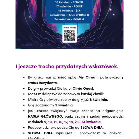
I jeszcze trochę przydatnych wskazówek.
By grać, musisz mieć apkę
My Olivia
i
potwierdzony
status Rezydenta.
Do gry prowadzi Cię kafel
Olivia Quest.
Możesz dołączyć do zabawy
w każdej chwili!
Mistrz Gry otwiera zapisy do gry już
8 kwietnia.
Grę zaczynamy
9 kwietnia.
Jeśli chcesz zwiększyć swoje szanse na odgadnięcie
HASŁA GŁÓWNEGO, bądź czujny i szukaj podpowiedzi
w dniach
9, 10, 11, 16, 17, 18, 23 i 24 kwietnia.
Podpowiedzi prowadzą Cię do
SŁOWA DNIA.
SŁOWA DNIA
wpisujesz i sprawdzasz w aplikacji
My Olivia.