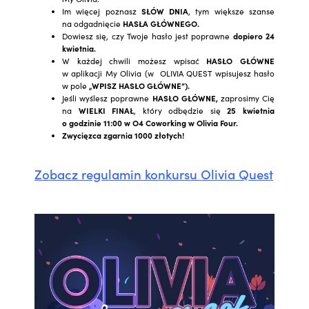
Im więcej poznasz
SŁÓW DNIA
, tym większe szanse
na odgadnięcie
HASŁA GŁÓWNEGO.
Dowiesz się, czy Twoje hasło jest poprawne
dopiero 24
kwietnia.
W każdej chwili możesz wpisać
HASŁO GŁÓWNE
w aplikacji My Olivia (w OLIVIA QUEST wpisujesz hasło
w pole
„WPISZ HASŁO GŁÓWNE”).
Jeśli wyślesz poprawne
HASŁO GŁÓWNE,
zaprosimy Cię
na
WIELKI FINAŁ
, który odbędzie się
25 kwietnia
o godzinie 11:00 w O4 Coworking w Olivia Four.
Zwycięzca zgarnia 1000 złotych!
Zobacz regulamin konkursu Olivia Quest