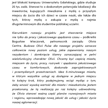
jest bliskość kampusu Uniwersytetu Gdańskiego, gdzie studiuje
25 tys. osób. Stanowi to o doskonałym potencjale lokalizacji dla
inwestorów, kupujących mieszkanie z myślą o przyszłym
miejscu do życia dla ich dzieci w czasie nauki, ale także dla
tych, którzy myślą o zakupie z myślą o najmie
długoterminowym dla studentów pobliskiej uczelni.
Kierunkiem rozwoju projektu jest stworzenie miejsca
nie tylko do pracy i jakościowego spędzania czasu
– podkreśla
Bogusław Wieczorek, pełnomocnik zarządu Olivia
Centre.
Budowa Olivii Pulse dla naszego projektu oznacza
całkowicie nowy poziom usług, jakie zapewniamy naszym
rezydentom i domknięcie klamry oznaczającej w pełni
wielofunkcyjny charakter Olivii. Chcemy być częścią miasta,
miejscem do życia, pracy, rozrywki i spędzania jakościowego
czasu w komfortowych, doskonale zaprojektowanych
i przemyślanych przestrzeniach. Idea 5-minutowego miasta,
w którym wszystkie usługi są dostępne w jednym miejscu
to kolejny krok, który podejmujemy, wciąż myśląc o tym,
żeby wnosić wysoką wartość dla miasta i mieszkańców. Jestem
przekonany, że tą realizacją po raz kolejny udowodnimy,
że Olivia stanowi ważną część planów rozwojowych miasta
i regionu, wprowadzając nową jakość do usług i jakości życia
naszej aglomeracji.