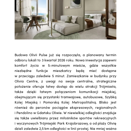
Budowa Olivii Pulse już się rozpoczęła, a planowany termin
odbioru lokali to 3 kwartał 2026 roku. Nowa inwestycja zapewni
komfort życia w 5-minutowym mieście, gdzie wszystkie
niezbędne funkcje mieszkańcy będą mieć dostępne
w przeciągu zaledwie 5 minut. Zamieszkanie w budynku przy
Olivia Centre, z uwagi na swoje centralne, strategiczne
położenie oferuje łatwy dostęp do wielu atrakcji Trójmiasta,
także dzięki łatwym połączeniom komunikacji miejskiej,
obejmującym się przystanki tramwajowe, autobusowe, Szybką
Kolej Miejską i Pomorską Kolej Metropolitalną. Blisko jest
również do peronów pociągów ekspresowych, regionalnych
i Pendolino w Gdańsku Oliwie. W niewielkiej odległości znajduje
się także uwielbiany przez miłośników sportów rekreacyjnych
i wyczynowych Trójmiejski Park Krajobrazowy, a od plaży Olivię
dzieli zaledwie 2,5 km odległości w linii prostej. Nie mniej ważna