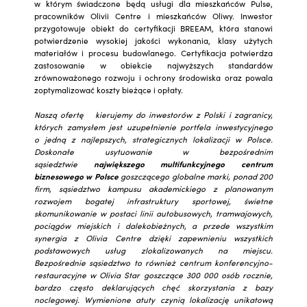
w którym świadczone będą usługi dla mieszkańców Pulse,
pracowników Olivii Centre i mieszkańców Oliwy. Inwestor
przygotowuje obiekt do certyfikacji BREEAM, która stanowi
potwierdzenie wysokiej jakości wykonania, klasy użytych
materiałów i procesu budowlanego. Certyfikacja potwierdza
zastosowanie w obiekcie najwyższych standardów
zrównoważonego rozwoju i ochrony środowiska oraz powala
zoptymalizować koszty bieżące i opłaty.
Naszą ofertę kierujemy do inwestorów z Polski i zagranicy,
których zamysłem jest uzupełnienie portfela inwestycyjnego
o jedną z najlepszych, strategicznych lokalizacji w Polsce.
Doskonałe usytuowanie w bezpośrednim
sąsiedztwie
największego multifunkcyjnego centrum
biznesowego w Polsce
goszczącego globalne marki, ponad 200
firm, sąsiedztwo kampusu akademickiego z planowanym
rozwojem bogatej infrastruktury sportowej, świetne
skomunikowanie w postaci linii autobusowych, tramwajowych,
pociągów miejskich i dalekobieżnych, a przede wszystkim
synergia z Olivia Centre dzięki zapewnieniu wszystkich
podstawowych usług zlokalizowanych na miejscu.
Bezpośrednie sąsiedztwo to również centrum konferencyjno-
restauracyjne w Olivia Star goszczące 300 000 osób rocznie,
bardzo często deklarujących chęć skorzystania z bazy
noclegowej. Wymienione atuty czynią lokalizację unikatową