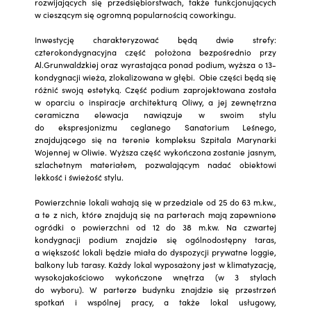
rozwijających się przedsiębiorstwach, także funkcjonujących
w cieszącym się ogromną popularnością coworkingu.
Inwestycję charakteryzować będą dwie strefy:
czterokondygnacyjna część położona bezpośrednio przy
Al.Grunwaldzkiej oraz wyrastająca ponad podium, wyższa o 13-
kondygnacji wieża, zlokalizowana w głębi. Obie części będą się
różnić swoją estetyką. Część podium zaprojektowana została
w oparciu o inspiracje architekturą Oliwy, a jej zewnętrzna
ceramiczna elewacja nawiązuje w swoim stylu
do ekspresjonizmu ceglanego Sanatorium Leśnego,
znajdującego się na terenie kompleksu Szpitala Marynarki
Wojennej w Oliwie. Wyższa część wykończona zostanie jasnym,
szlachetnym materiałem, pozwalającym nadać obiektowi
lekkość i świeżość stylu.
Powierzchnie lokali wahają się w przedziale od 25 do 63 m.kw.,
a te z nich, które znajdują się na parterach mają zapewnione
ogródki o powierzchni od 12 do 38 m.kw. Na czwartej
kondygnacji podium znajdzie się ogólnodostępny taras,
a większość lokali będzie miała do dyspozycji prywatne loggie,
balkony lub tarasy. Każdy lokal wyposażony jest w klimatyzację,
wysokojakościowo wykończone wnętrza (w 3 stylach
do wyboru). W parterze budynku znajdzie się przestrzeń
spotkań i wspólnej pracy, a także lokal usługowy,