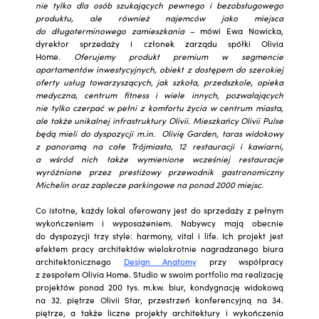
nie tylko dla osób szukających pewnego i bezobsługowego
produktu, ale również najemców jako miejsca
do długoterminowego zamieszkania
– mówi Ewa Nowicka,
dyrektor sprzedaży i członek zarządu spółki Olivia
Home.
Oferujemy produkt premium w segmencie
apartamentów inwestycyjnych, obiekt z dostępem do szerokiej
oferty usług towarzyszących, jak szkoła, przedszkole, opieka
medyczna, centrum fitness i wiele innych, pozwalających
nie tylko czerpać w pełni z komfortu życia w centrum miasta,
ale także unikalnej infrastruktury Olivii.
Mieszkańcy Olivii Pulse
będą mieli do dyspozycji m.in. Olivię Garden, taras widokowy
z panoramą na całe Trójmiasto, 12 restauracji i kawiarni,
a wśród nich także wymienione wcześniej restauracje
wyróżnione przez prestiżowy przewodnik gastronomiczny
Michelin oraz zaplecze parkingowe na ponad 2000 miejsc.
Co istotne, każdy lokal oferowany jest do sprzedaży z pełnym
wykończeniem i wyposażeniem. Nabywcy mają obecnie
do dyspozycji trzy style: harmony, vital i life. Ich projekt jest
efektem pracy architektów wielokrotnie nagradzanego biura
architektonicznego
Design Anatomy
przy współpracy
z zespołem Olivia Home. Studio w swoim portfolio ma realizację
projektów ponad 200 tys. m.kw. biur, kondygnację widokową
na 32. piętrze Olivii Star, przestrzeń konferencyjną na 34.
piętrze, a także liczne projekty architektury i wykończenia