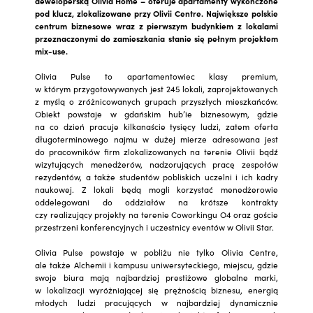
deweloperską Olivia Home – oferuje apartamenty wykończone
pod klucz, zlokalizowane przy Olivii Centre. Największe polskie
centrum biznesowe wraz z pierwszym budynkiem z lokalami
przeznaczonymi do zamieszkania stanie się pełnym projektem
mix-use.
Olivia Pulse to apartamentowiec klasy premium,
w którym przygotowywanych jest 245 lokali, zaprojektowanych
z myślą o zróżnicowanych grupach przyszłych mieszkańców.
Obiekt powstaje w gdańskim hub’ie biznesowym, gdzie
na co dzień pracuje kilkanaście tysięcy ludzi, zatem oferta
długoterminowego najmu w dużej mierze adresowana jest
do pracowników firm zlokalizowanych na terenie Olivii bądź
wizytujących menedżerów, nadzorujących pracę zespołów
rezydentów, a także studentów pobliskich uczelni i ich kadry
naukowej. Z lokali będą mogli korzystać menedżerowie
oddelegowani do oddziałów na krótsze kontrakty
czy realizujący projekty na terenie Coworkingu O4 oraz goście
przestrzeni konferencyjnych i uczestnicy eventów w Olivii Star.
Olivia Pulse powstaje w pobliżu nie tylko Olivia Centre,
ale także Alchemii i kampusu uniwersyteckiego, miejscu, gdzie
swoje biura mają najbardziej prestiżowe globalne marki,
w lokalizacji wyróżniającej się prężnością biznesu, energią
młodych ludzi pracujących w najbardziej dynamicznie