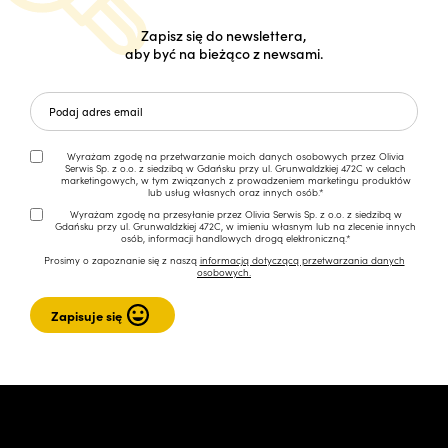
Zapisz się do newslettera,
aby być na bieżąco z newsami.
Wyrażam zgodę na przetwarzanie moich danych osobowych przez Olivia
Serwis Sp. z o.o. z siedzibą w Gdańsku przy ul. Grunwaldzkiej 472C w celach
marketingowych, w tym związanych z prowadzeniem marketingu produktów
lub usług własnych oraz innych osób.*
Wyrażam zgodę na przesyłanie przez Olivia Serwis Sp. z o.o. z siedzibą w
Gdańsku przy ul. Grunwaldzkiej 472C, w imieniu własnym lub na zlecenie innych
osób, informacji handlowych drogą elektroniczną.*
Prosimy o zapoznanie się z naszą
informacją dotyczącą przetwarzania danych
osobowych.