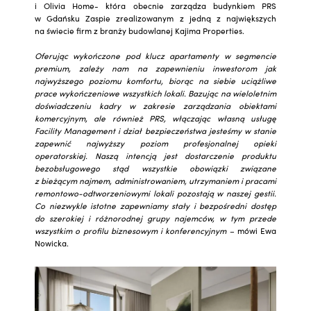
i Olivia Home- która obecnie zarządza budynkiem PRS
w Gdańsku Zaspie zrealizowanym z jedną z największych
na świecie firm z branży budowlanej Kajima Properties.
Oferując wykończone pod klucz apartamenty w segmencie
premium, zależy nam na zapewnieniu inwestorom jak
najwyższego poziomu komfortu, biorąc na siebie uciążliwe
prace wykończeniowe wszystkich lokali. Bazując na wieloletnim
doświadczeniu kadry w zakresie zarządzania obiektami
komercyjnym, ale również PRS, włączając własną usługę
Facility Management i dział bezpieczeństwa jesteśmy w stanie
zapewnić najwyższy poziom profesjonalnej opieki
operatorskiej. Naszą intencją jest dostarczenie produktu
bezobsługowego stąd wszystkie obowiązki związane
z bieżącym najmem, administrowaniem, utrzymaniem i pracami
remontowo-odtworzeniowymi lokali pozostają w naszej gestii.
Co niezwykle istotne zapewniamy stały i bezpośredni dostęp
do szerokiej i różnorodnej grupy najemców, w tym przede
wszystkim o profilu biznesowym i konferencyjnym
– mówi Ewa
Nowicka.