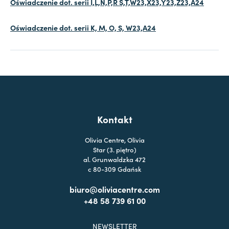
Oświadczenie dot. serii I,L,N,P,R S,T,W23,X23,Y23,Z23,A24
Oświadczenie dot. serii K, M, O, S, W23,A24
Kontakt
Olivia Centre, Olivia
Star (3. piętro)
al. Grunwaldzka 472
c 80-309 Gdańsk
biuro@oliviacentre.com
+48 58 739 61 00
NEWSLETTER