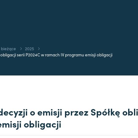
 bieżące
2025
obligacji serii P2024C w ramach IV programu emisji obligacji
ecyzji o emisji przez Spółkę obl
isji obligacji