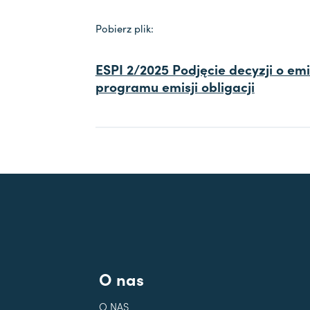
Pobierz plik:
ESPI 2/2025 Podjęcie decyzji o emi
programu emisji obligacji
O nas
O NAS