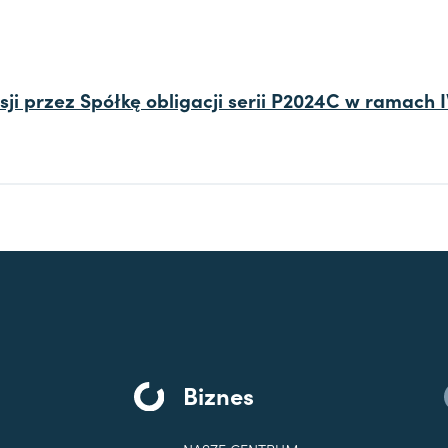
sji przez Spółkę obligacji serii P2024C w ramach I
Biznes