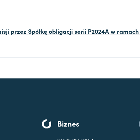
isji przez Spółkę obligacji serii P2024A w ramach 
Biznes