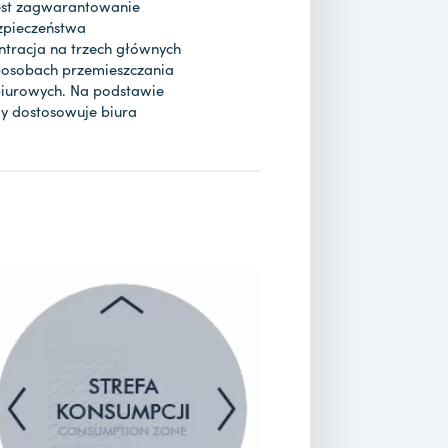
est zagwarantowanie
zpieczeństwa
ntracja na trzech głównych
sposobach przemieszczania
 biurowych. Na podstawie
my dostosowuje biura