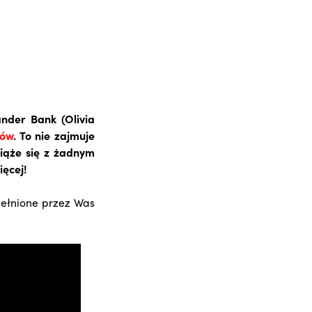
nder Bank (Olivia
ców
. To nie zajmuje
wiąże się z żadnym
ęcej!
ypełnione przez Was