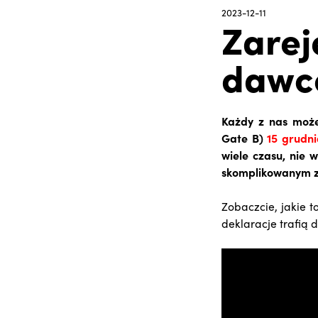
2023-12-11
Zarej
dawcó
Każdy z nas może
Gate B)
15 grudni
wiele czasu, nie 
skomplikowanym z
Zobaczcie, jakie t
deklaracje trafią d