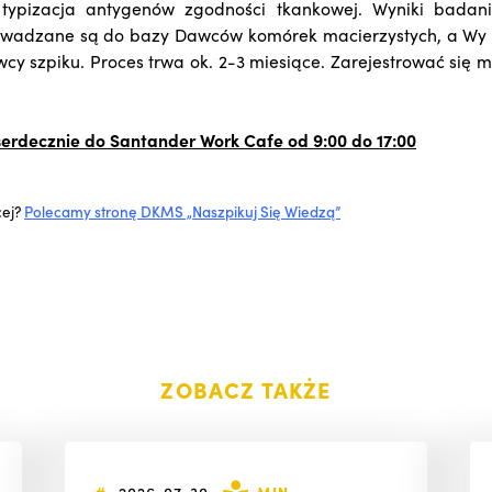
typizacja antygenów zgodności tkankowej. Wyniki bada
owadzane są do bazy Dawców komórek macierzystych, a Wy o
cy szpiku. Proces trwa ok. 2-3 miesiące. Zarejestrować się 
rdecznie do Santander Work Cafe od 9:00 do 17:00
cej?
Polecamy stronę DKMS „Naszpikuj Się Wiedzą”
ZOBACZ TAKŻE
#
2026-07-30
MIN