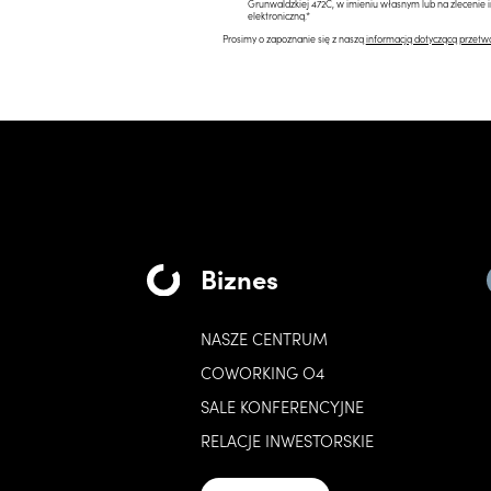
Grunwaldzkiej 472C, w imieniu własnym lub na zlecenie 
elektroniczną.*
Prosimy o zapoznanie się z naszą
informacją dotyczącą przetw
Biznes
NASZE CENTRUM
COWORKING O4
SALE KONFERENCYJNE
RELACJE INWESTORSKIE