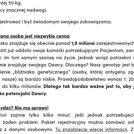
ej 50 kg;
cy znacznej nadwagi.
ejestrować i być świadomym swojego zobowiązania.
ana osoba jest niezwykle cenna
ska znajduje się obecnie ponad
1,9 miliona
zarejestrowanyc
500 już oddało swoje komórki potrzebującym Pacjentom, zar
ąc im tym samym szansę na życie. Jednak wciąż potrzebni 
 nie znajduje swojego Dawcy. Dlaczego? Nasz genotyp jest 
enie „bliźniaka genetycznego” (osoby, której antygeny zg
k nasze) są bardzo niskie. Prawdopodobieństwo wynosi 1: 2
 do kilku milionów.
Dlatego tak bardzo ważne jest to, aby 
ako potencjalni Dawcy.
yśleć? Nie ma sprawy!
ivii zajmie tylko kilka minut. Jeśli jednak potrzebujeci
, żaden problem. Pakiet rejestracyjny można zamówić onl
rz z danymi osobowymi.
Tu znajdziecie więcej informacji
. 