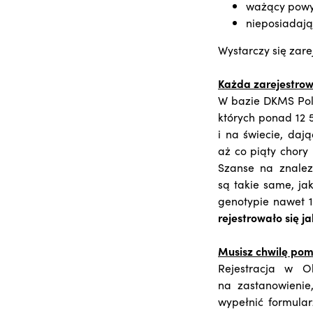
ważący powyż
nieposiadają
Wystarczy się zar
Każda zarejestrow
W bazie DKMS Pol
których ponad 12 
i na świecie, daj
aż co piąty chory
Szanse na znalezi
są takie same, ja
genotypie nawet 1
rejestrowało się j
Musisz chwilę pom
Rejestracja w Ol
na zastanowienie
wypełnić formula