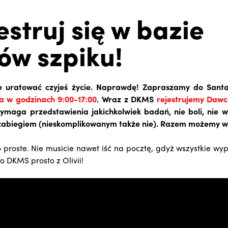
estruj się w bazie
w szpiku!
 uratować czyjeś życie. Naprawdę! Zapraszamy do Santa
a w godzinach 9:00-17:00
. Wraz z DKMS
rejestrujemy Daw
wymaga przedstawienia jakichkolwiek badań, nie boli, nie 
abiegiem (nieskomplikowanym także nie). Razem możemy wi
o proste. Nie musicie nawet iść na pocztę, gdyż wszystkie w
o DKMS prosto z Olivii!