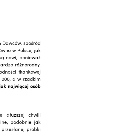
h Dawców, spośród
ówno w Polsce, jak
są nowi, ponieważ
bardzo różnorodny.
odności tkankowej
0 000, a w rzadkim
jak najwięcej osób
e dłuższej chwili
ine, podobnie jak
Z przesłanej próbki