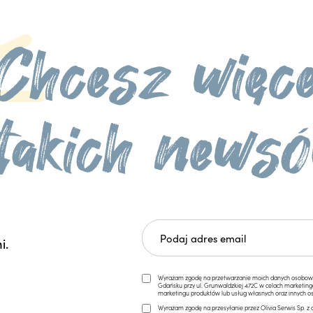
i.
Wyrażam zgodę na przetwarzanie moich danych osobowych 
Gdańsku przy ul. Grunwaldzkiej 472C w celach marketi
marketingu produktów lub usług własnych oraz innych os
Wyrażam zgodę na przesyłanie przez Olivia Serwis Sp. z o