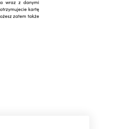
nia wraz z danymi
trzymujecie kartę
możesz zatem także