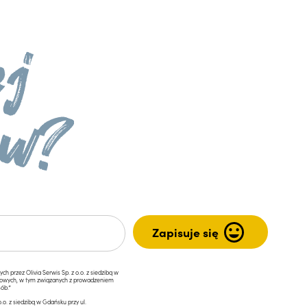
przez Olivia Serwis Sp. z o.o. z siedzibą w
ngowych, w tym związanych z prowadzeniem
ób.*
.o. z siedzibą w Gdańsku przy ul.