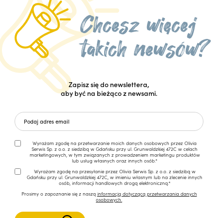
Zapisz się do newslettera,
aby być na bieżąco z newsami.
Wyrażam zgodę na przetwarzanie moich danych osobowych przez Olivia
Serwis Sp. z o.o. z siedzibą w Gdańsku przy ul. Grunwaldzkiej 472C w celach
marketingowych, w tym związanych z prowadzeniem marketingu produktów
lub usług własnych oraz innych osób.*
Wyrażam zgodę na przesyłanie przez Olivia Serwis Sp. z o.o. z siedzibą w
Gdańsku przy ul. Grunwaldzkiej 472C, w imieniu własnym lub na zlecenie innych
osób, informacji handlowych drogą elektroniczną.*
Prosimy o zapoznanie się z naszą
informacją dotyczącą przetwarzania danych
osobowych.