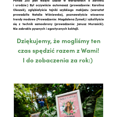
Ponad 200 pań wzięło udział w warsztatach o zdrowiu
i urodzie:) Był oczywiście automasaż (prowadzenie: Karolina
Oleszek), zgłębiałyście tajniki szybkiego makijażu (warsztat
prowadziła Natalia Wiśniewska), poznawałyście wiosenne
trendy modowe (Prowadzenie: Magdalena Żymek) i szkoliłyście
się z technik samoobrony (prowadzenie: Janusz Murasicki).
Nie zabrakło pysznych i egzotycznych koktajli.
Dziękujemy, że mogliśmy ten
czas spędzić razem z Wami!
I do zobaczenia za rok:)