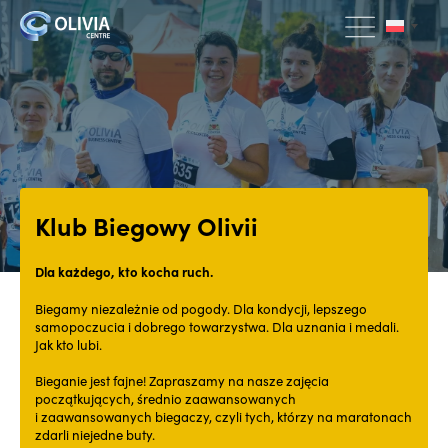
Klub Biegowy Olivii
Dla każdego, kto kocha ruch.
Biegamy niezależnie od pogody. Dla kondycji, lepszego
samopoczucia i dobrego towarzystwa. Dla uznania i medali.
Jak kto lubi.
Bieganie jest fajne! Zapraszamy na nasze zajęcia
początkujących, średnio zaawansowanych
i zaawansowanych biegaczy, czyli tych, którzy na maratonach
zdarli niejedne buty.