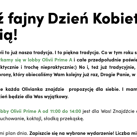
 fajny Dzień Kobie
ią!
vii to już nasza tradycja. I to piękna tradycja. Co w tym roku
kamy się w lobby Olivii Prime A
i całe przedpołudnie pośw
tycznie i trochę niepraktycznie:) No i, też już tradycyjnie
ony, który obiecaliśmy Wam kolejny już raz, Drogie Panie, w
e każda Olivianka znajdzie propozycję dla siebie. I mam
zień będzie dla Was wyjątkowy.
bby Olivii Prime A od 11:00 do 14:00
jest dla Was! Znajdźcie 
iuchowanie, koktajl, słodką przekąskę.
mi plan dnia.
Zapiszcie się na wybrane wydarzenie! Liczba mi