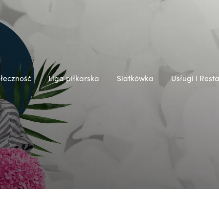
łeczność
Liga piłkarska
Siatkówka
Usługi i Rest