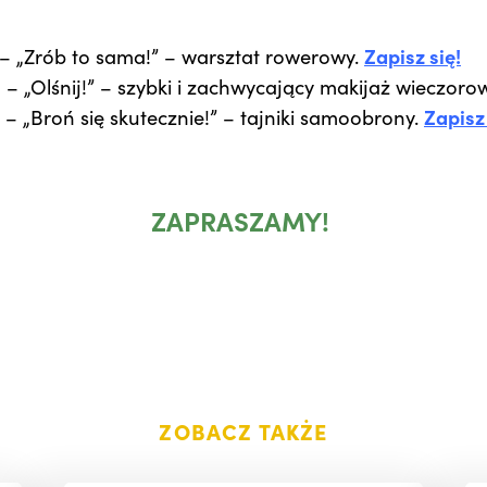
– „Zrób to sama!” – warsztat rowerowy.
Zapisz się!
5
– „Olśnij!” – szybki i zachwycający makijaż wieczoro
5
– „Broń się skutecznie!” – tajniki samoobrony.
Zapisz 
ZAPRASZAMY!
ZOBACZ TAKŻE