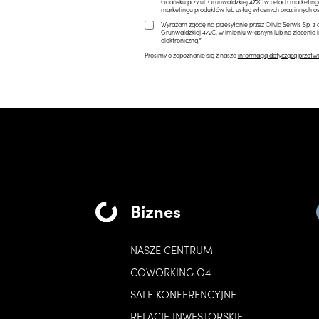
Gdańsku przy ul. Grunwaldzkiej 472C w celach marketi
marketingu produktów lub usług własnych oraz innych os
Wyrażam zgodę na przesyłanie przez Olivia Serwis Sp. z o
Grunwaldzkiej 472C, w imieniu własnym lub na zlecenie 
elektroniczną.*
Prosimy o zapoznanie się z naszą
informacją dotyczącą przetw
Biznes
NASZE CENTRUM
COWORKING O4
SALE KONFERENCYJNE
RELACJE INWESTORSKIE