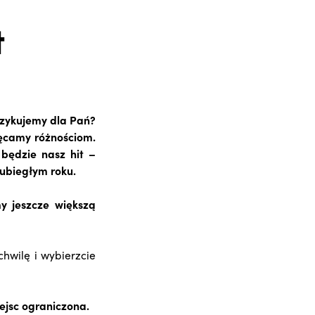
t
 szykujemy dla Pań?
ięcamy różnościom.
, będzie nasz hit –
 ubiegłym roku.
y jeszcze większą
chwilę i wybierzcie
ejsc ograniczona.