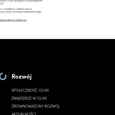
ngowych, w tym związanych z prowadzeniem
ób.*
.o. z siedzibą w Gdańsku przy ul.
innych osób, informacji handlowych drogą
arzania danych osobowych.
Rozwój
SPOŁECZNOŚĆ OLIVII
ZNAJDZIESZ W OLIVII
ZRÓWNOWAŻONY ROZWÓJ
AKTUALNOŚCI