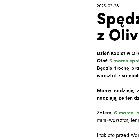
2025-02-28
Spędź
z Oliv
Dzień Kobiet w Oli
Otóż
6 marca spot
Będzie trochę prak
warsztat z samoobr
Mamy nadzieję, ż
nadzieję, że ten d
Zatem,
6 marca lo
mini-warsztat, len
I tak oto przed Wa