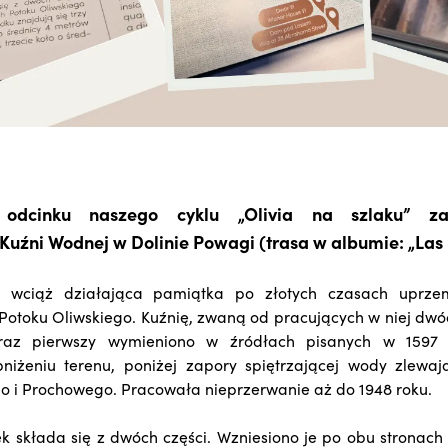
odcinku naszego cyklu „Olivia na szlaku” z
Kuźni Wodnej w Dolinie Powagi (trasa w albumie: „Las
 wciąż działająca pamiątka po złotych czasach uprzem
Potoku Oliwskiego. Kuźnię, zwaną od pracujących w niej dwó
 raz pierwszy wymieniono w źródłach pisanych w 1597
niżeniu terenu, poniżej zapory spiętrzającej wody zlewaj
o i Prochowego. Pracowała nieprzerwanie aż do 1948 roku.
 składa się z dwóch części. Wzniesiono je po obu stronach