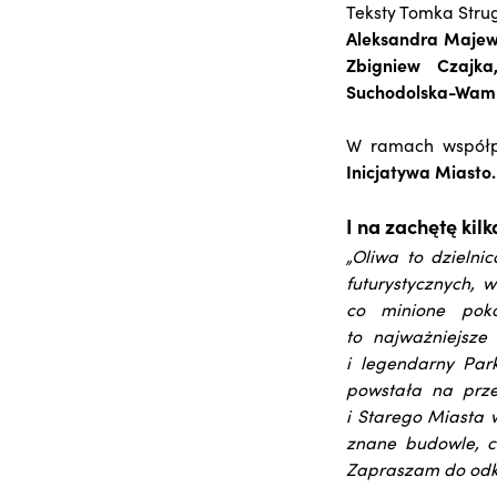
Teksty Tomka Strug
Aleksandra Majews
Zbigniew Czajka
Suchodolska-Wamk
W ramach współp
Inicjatywa Miasto.
I na zachętę kil
„Oliwa to dzielni
futurystycznych, 
co minione poko
to najważniejsze
i legendarny Par
powstała na prze
i Starego Miasta 
znane budowle, ci
Zapraszam do odkr