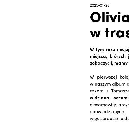
2025-01-20
Olivi
w tra
W tym roku inicju
miejsca, których
zobaczyć i, mamy 
W pierwszej kolej
w naszym albumi
razem z Tomasze
widziana oczami
niesamowity, arcy
opowiedzianych.
więc serdecznie do