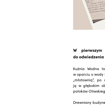
W pierwszym 
do odwiedzenia 
Kuźnia Wodna to
w oparciu o wody 
„młotownią”, po
ją w głębokim ob
potoków Oliwskieg
Drewniany budynek