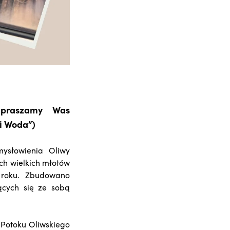
apraszamy Was
 i Woda”)
ysłowienia Oliwy
ch wielkich młotów
 roku. Zbudowano
ących się ze sobą
 Potoku Oliwskiego