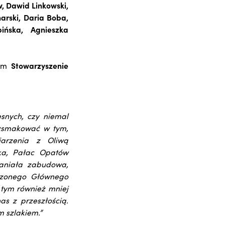
 Dawid Linkowski,
arski, Daria Boba,
ińska, Agnieszka
nam
Stowarzyszenie
esnych, czy niemal
rozsmakować w tym,
jarzenia z Oliwą
ska, Pałac Opatów
paniała zabudowa,
zczonego Głównego
 tym również mniej
as z przeszłością.
m szlakiem.”