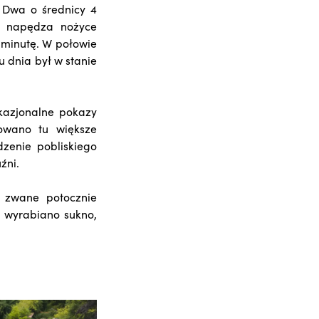
 Dwa o średnicy 4
ra napędza nożyce
minutę. W połowie
u dnia był w stanie
kazjonalne pokazy
zowano tu większe
zenie pobliskiego
źni.
 zwane potocznie
e wyrabiano sukno,