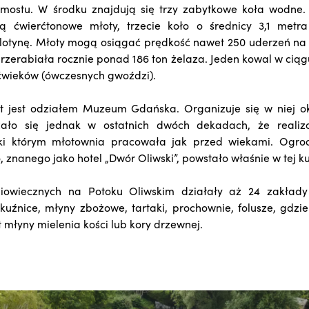
mostu. W środku znajdują się trzy zabytkowe koła wodne.
 ćwierćtonowe młoty, trzecie koło o średnicy 3,1 met
otynę. Młoty mogą osiągać prędkość nawet 250 uderzeń na 
rzerabiała rocznie ponad 186 ton żelaza. Jeden kowal w ciąg
ćwieków (ówczesnych gwoździ).
at jest odziałem Muzeum Gdańska. Organizuje się w niej o
rzało się jednak w ostatnich dwóch dekadach, że reali
ki którym młotownia pracowała jak przed wiekami. Ogrod
nanego jako hotel „Dwór Oliwski”, powstało właśnie w tej ku
iowiecznych na Potoku Oliwskim działały aż 24 zakłady
 kuźnice, młyny zbożowe, tartaki, prochownie, folusze, gdzi
młyny mielenia kości lub kory drzewnej.