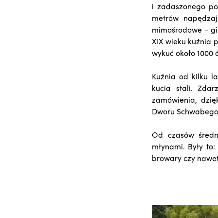
i zadaszonego po
metrów napędzają
mimośrodowe – gil
XIX wieku kuźnia p
wykuć około 1000 
Kuźnia od kilku l
kucia stali. Zda
zamówienia, dzię
Dworu Schwabego, z
Od czasów średn
młynami. Były to:
browary czy nawet 