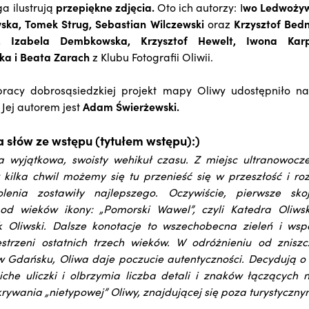
a ilustrują
przepiękne zdjęcia.
Oto ich autorzy: I
wo Ledwożyw,
ka, Tomek Strug, Sebastian Wilczewski
oraz
Krzysztof Bedn
, Izabela Dembkowska, Krzysztof Hewelt, Iwona Karp
a i Beata Zarach
z Klubu Fotografii Oliwii.
racy dobrosąsiedzkiej projekt mapy Oliwy udostępniło 
Jej autorem jest
Adam Świerżewski.
ka słów ze wstępu (tytułem wstępu):)
ca wyjątkowa, swoisty wehikuł czasu. Z miejsc ultranowocz
w kilka chwil możemy się tu przenieść się w przeszłość i 
lenia zostawiły najlepszego. Oczywiście, pierwsze sko
 od wieków ikony: „Pomorski Wawel”, czyli Katedra Oliw
k Oliwski. Dalsze konotacje to wszechobecna zieleń i ws
strzeni ostatnich trzech wieków. W odróżnieniu od znis
w Gdańsku, Oliwa daje poczucie autentyczności. Decydują o
che uliczki i olbrzymia liczba detali i znaków łączących n
ywania „nietypowej” Oliwy, znajdującej się poza turystyczny