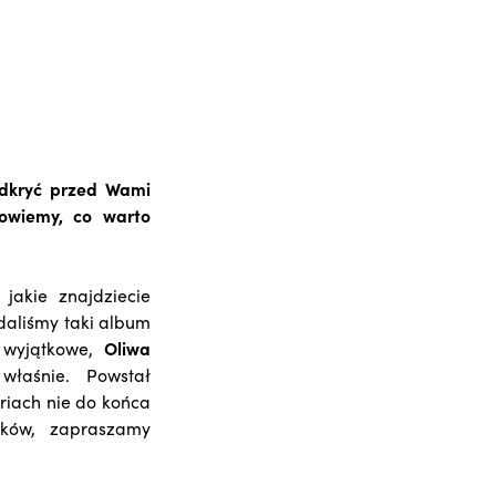
odkryć przed Wami
powiemy, co warto
jakie znajdziecie
ydaliśmy taki album
 wyjątkowe,
Oliwa
łaśnie. Powstał
riach nie do końca
nków, zapraszamy