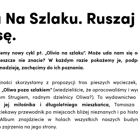
a Na Szlaku. Ruszaj
sę.
jemy nowy cykl pt. „Olivia na szlaku”. Może uda nam się 
 jeszcze nie znacie? W każdym razie pokażemy je, pod
nadzieję, zachęcimy do ich poznania.
ności skorzystamy z propozycji tras pieszych wycieczek, 
e
„Oliwa poza szlakiem”
(wiedzieliście, że opracowaliśmy i w
m Strugiem, radnym dzielnicy Oliwa?). To wydawnictwo
 jej miłośnika i długoletniego mieszkańca,
Tomasza w
ciekawy przewodnik po miejscach bliżej nieznanych i po histo
 Album znajdziecie w holach wszystkich naszych budy
 zajrzenia na jego strony.