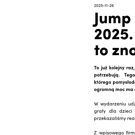
2025-11-26
Jump 
2025.
to zn
To już kolejny ra
potrzebują. Teg
którego pomysłoda
ogromną moc ma d
W wydarzeniu udz
grały dla dziec
przekazaliśmy rea
Z wpisowego firm 