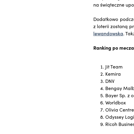
na świąteczne upo
Dodatkowo podczas 
z loterii zostaną 
lewandowska
. Ta
Ranking po mecza
Jit Team
Kemira
DNV
Bengay Malb
Bayer Sp. z o
Worldbox
Olivia Centre
Odyssey Logi
Ricoh Busine