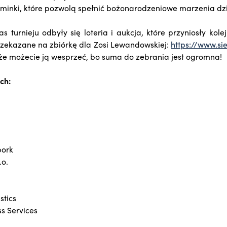
minki, które pozwolą spełnić bożonarodzeniowe marzenia dzi
turnieju odbyły się loteria i aukcja, które przyniosły kolej
przekazane na zbiórkę dla Zosi Lewandowskiej:
https://www.s
kże możecie ją wesprzeć, bo suma do zebrania jest ogromna!
ch:
ork
.o.
stics
ss Services