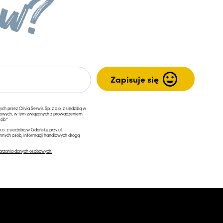
przez Olivia Serwis Sp. z o.o. z siedzibą w
ngowych, w tym związanych z prowadzeniem
ób.*
.o. z siedzibą w Gdańsku przy ul.
innych osób, informacji handlowych drogą
arzania danych osobowych.