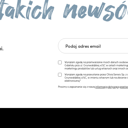
i.
Wyrażam zgodę na przetwarzanie moich danych osobowych 
Gdańsku przy ul. Grunwaldzkiej 472C w celach marketi
marketingu produktów lub usług własnych oraz innych os
Wyrażam zgodę na przesyłanie przez Olivia Serwis Sp. z o
Grunwaldzkiej 472C, w imieniu własnym lub na zlecenie 
elektroniczną.*
Prosimy o zapoznanie się z naszą
informacją dotyczącą przetw