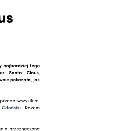
us
y najbardziej tego
for Santa Claus,
wnie pokazała, jak
e przede wszystkim
w Gdańsku
. Razem
anie przeznaczona