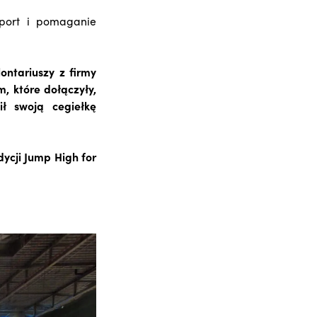
sport i pomaganie
ontariuszy z firmy
, które dołączyły,
ł swoją cegiełkę
ycji Jump High for