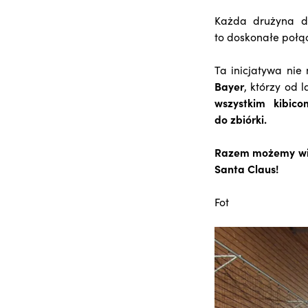
Każda drużyna da
to doskonałe połą
Ta inicjatywa ni
Bayer
, którzy od l
wszystkim kibic
do zbiórki.
Razem możemy więc
Santa Claus!
Fot