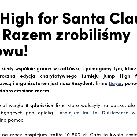
High for Santa Cla
 Razem zrobiliśmy
owu!
z, kiedy wspólnie gramy w siatkówkę i pomagamy tym, którz
oroczna edycja charytatywnego turnieju Jump High 
wcą i organizatorem jest nasz Rezydent, firma
Bayer
, pono
obro czynione razem.
iał wzięło
9 gdańskich firm
, które walczyły na boisku, al
i będących pod opieką
Hospicjum im. ks. Dutkiewicza 
lną pomoc!
na rzecz hospicjum trafiło 10 500 zł. Cała ta kwota zost