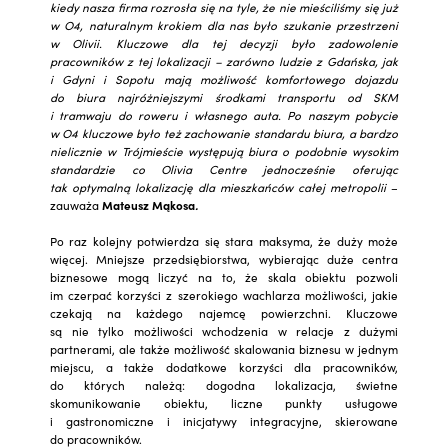
kiedy nasza firma rozrosła się na tyle, że nie mieściliśmy się już
w O4, naturalnym krokiem dla nas było szukanie przestrzeni
w Olivii. Kluczowe dla tej decyzji było zadowolenie
pracowników z tej lokalizacji – zarówno ludzie z Gdańska, jak
i Gdyni i Sopotu mają możliwość komfortowego dojazdu
do biura najróżniejszymi środkami transportu od SKM
i tramwaju do roweru i własnego auta. Po naszym pobycie
w O4 kluczowe było też zachowanie standardu biura, a bardzo
nielicznie w Trójmieście występują biura o podobnie wysokim
standardzie co Olivia Centre jednocześnie oferując
tak optymalną lokalizację dla mieszkańców całej metropolii
–
zauważa
Mateusz Mąkosa
.
Po raz kolejny potwierdza się stara maksyma, że duży może
więcej. Mniejsze przedsiębiorstwa, wybierając duże centra
biznesowe mogą liczyć na to, że skala obiektu pozwoli
im czerpać korzyści z szerokiego wachlarza możliwości, jakie
czekają na każdego najemcę powierzchni. Kluczowe
są nie tylko możliwości wchodzenia w relacje z dużymi
partnerami, ale także możliwość skalowania biznesu w jednym
miejscu, a także dodatkowe korzyści dla pracowników,
do których należą: dogodna lokalizacja, świetne
skomunikowanie obiektu, liczne punkty usługowe
i gastronomiczne i inicjatywy integracyjne, skierowane
do pracowników.