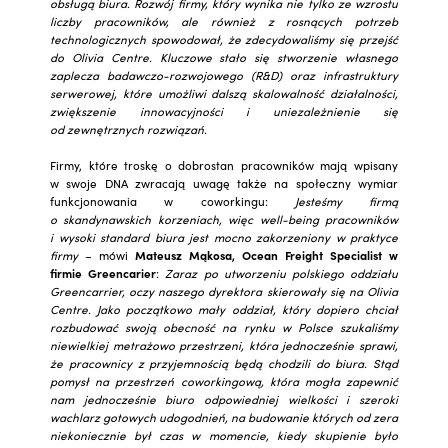
obsługą biura. Rozwój firmy, który wynika nie tylko ze wzrostu
liczby pracowników, ale również z rosnących potrzeb
technologicznych spowodował, że zdecydowaliśmy się przejść
do Olivia Centre. Kluczowe stało się stworzenie własnego
zaplecza badawczo-rozwojowego (R&D) oraz infrastruktury
serwerowej, które umożliwi dalszą skalowalność działalności,
zwiększenie innowacyjności i uniezależnienie się
od zewnętrznych rozwiązań.
Firmy, które troskę o dobrostan pracowników mają wpisany
w swoje DNA zwracają uwagę także na społeczny wymiar
funkcjonowania w coworkingu:
Jesteśmy firmą
o skandynawskich korzeniach, więc well-being pracowników
i wysoki standard biura jest mocno zakorzeniony w praktyce
firmy
– mówi
Mateusz Mąkosa,
Ocean Freight Specialist w
firmie
Greencarier
:
Zaraz po utworzeniu polskiego oddziału
Greencarrier, oczy naszego dyrektora skierowały się na Olivia
Centre. Jako początkowo mały oddział, który dopiero chciał
rozbudować swoją obecność na rynku w Polsce szukaliśmy
niewielkiej metrażowo przestrzeni, która jednocześnie sprawi,
że pracownicy z przyjemnością będą chodzili do biura. Stąd
pomysł na przestrzeń coworkingową, która mogła zapewnić
nam jednocześnie biuro odpowiedniej wielkości i szeroki
wachlarz gotowych udogodnień, na budowanie których od zera
niekoniecznie był czas w momencie, kiedy skupienie było