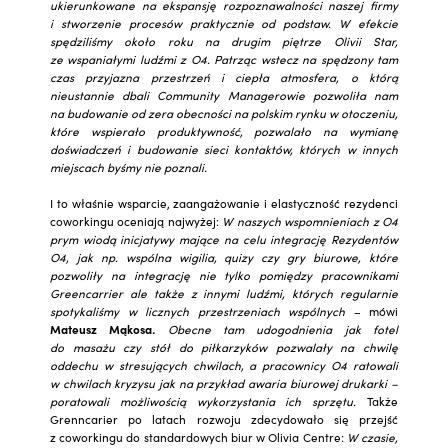
ukierunkowane na ekspansję rozpoznawalności naszej firmy
i stworzenie procesów praktycznie od podstaw. W efekcie
spędziliśmy około roku na drugim piętrze Olivii Star,
ze wspaniałymi ludźmi z O4.
Patrząc wstecz na spędzony tam
czas przyjazna przestrzeń i ciepła atmosfera, o którą
nieustannie dbali Community Managerowie pozwoliła nam
na budowanie od zera obecności na polskim rynku w otoczeniu,
które wspierało produktywność, pozwalało na wymianę
doświadczeń i budowanie sieci kontaktów, których w innych
miejscach byśmy nie poznali.
I to właśnie wsparcie, zaangażowanie i elastyczność rezydenci
coworkingu oceniają najwyżej:
W naszych wspomnieniach z O4
prym wiodą inicjatywy mające na celu integrację Rezydentów
O4, jak np. wspólna wigilia, quizy czy gry biurowe, które
pozwoliły na integrację nie tylko pomiędzy pracownikami
Greencarrier ale także z innymi ludźmi, których regularnie
spotykaliśmy w licznych przestrzeniach wspólnych
– mówi
Mateusz Mąkosa
.
Obecne tam udogodnienia jak fotel
do masażu czy stół do piłkarzyków pozwalały na chwilę
oddechu w stresujących chwilach, a pracownicy O4 ratowali
w chwilach kryzysu jak na przykład awaria biurowej drukarki –
poratowali możliwością wykorzystania ich sprzętu.
Także
Grenncarier po latach rozwoju zdecydowało się przejść
z coworkingu do standardowych biur w Olivia Centre:
W czasie,