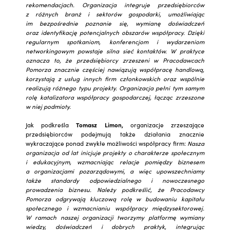
rekomendacjach. Organizacja integruje przedsiębiorców
z różnych branż i sektorów gospodarki, umożliwiając
im bezpośrednie poznanie się, wymianę doświadczeń
oraz identyfikację potencjalnych obszarów współpracy. Dzięki
regularnym spotkaniom, konferencjom i wydarzeniom
networkingowym powstaje silna sieć kontaktów. W praktyce
oznacza to, że przedsiębiorcy zrzeszeni w Pracodawcach
Pomorza znacznie częściej nawiązują współpracę handlową,
korzystają z usług innych firm członkowskich oraz wspólnie
realizują różnego typu projekty. Organizacja pełni tym samym
rolę katalizatora współpracy gospodarczej, łącząc zrzeszone
w niej podmioty.
Jak podkreśla
Tomasz Limon,
organizacje zrzeszające
przedsiębiorców podejmują także działania znacznie
wykraczające ponad zwykłe możliwości współpracy firm:
Nasza
organizacja od lat inicjuje projekty o charakterze społecznym
i edukacyjnym, wzmacniając relacje pomiędzy biznesem
a organizacjami pozarządowymi, a więc upowszechniamy
także standardy odpowiedzialnego i nowoczesnego
prowadzenia biznesu. Należy podkreślić, że Pracodawcy
Pomorza odgrywają kluczową rolę w budowaniu kapitału
społecznego i wzmacnianiu współpracy międzysektorowej.
W ramach naszej organizacji tworzymy platformę wymiany
wiedzy, doświadczeń i dobrych praktyk, integrując