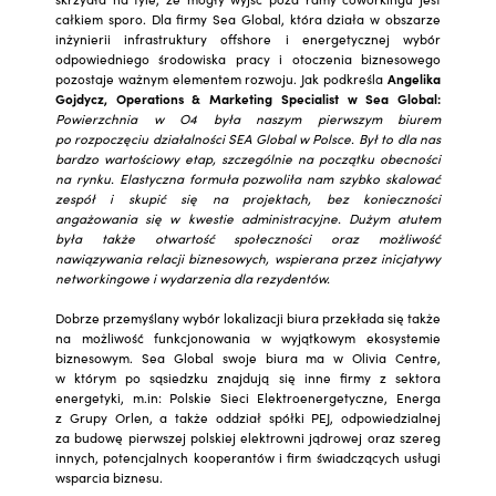
całkiem sporo. Dla firmy Sea Global, która działa w obszarze
inżynierii infrastruktury offshore i energetycznej wybór
odpowiedniego środowiska pracy i otoczenia biznesowego
pozostaje ważnym elementem rozwoju. Jak podkreśla
Angelika
Gojdycz,
Operations & Marketing Specialist w Sea Global:
Powierzchnia w O4 była naszym pierwszym biurem
po rozpoczęciu działalności SEA Global w Polsce. Był to dla nas
bardzo wartościowy etap, szczególnie na początku obecności
na rynku. Elastyczna formuła pozwoliła nam szybko skalować
zespół i skupić się na projektach, bez konieczności
angażowania się w kwestie administracyjne. Dużym atutem
była także otwartość społeczności oraz możliwość
nawiązywania relacji biznesowych, wspierana przez inicjatywy
networkingowe i wydarzenia dla rezydentów.
Dobrze przemyślany wybór lokalizacji biura przekłada się także
na możliwość funkcjonowania w wyjątkowym ekosystemie
biznesowym. Sea Global swoje biura ma w Olivia Centre,
w którym po sąsiedzku znajdują się inne firmy z sektora
energetyki, m.in: Polskie Sieci Elektroenergetyczne, Energa
z Grupy Orlen, a także oddział spółki PEJ, odpowiedzialnej
za budowę pierwszej polskiej elektrowni jądrowej oraz szereg
innych, potencjalnych kooperantów i firm świadczących usługi
wsparcia biznesu.