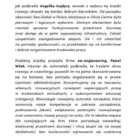
Jak podkreśla
Angelika Gojdycz,
wnioski z wyboru tej ścieżki
rozwoju okazały się bardzo dobrym kierunkiem:
Od początku
obecności Sea Global w Polsce lokalizacja w Olivia Centre była
pierwszym i logicznym wyborem. Istotnym elementem było
również sprawne funkcjonowanie przestrzeni biurowej
oraz dostęp do w pełni wyposażonej infrastruktury
.
Całość
uzupełniało zaangażowanie zespołu O4 i ich otwartość
na potrzeby społeczności, co przekładało się na komfortowe
i dobrze zorganizowane środowisko pracy.
Podobną ścieżkę przeszła firma
zw-engieneering. Paweł
Witek
, inżynier ds. automatyki podkreśla, że trzyletni okres
rozwoju w coworkingu pozwolił im na pełne skoncentrowanie
się na biznesie, bez potrzeby angażowania się w proste
czynności administracyjne:
Koncentrujemy się na tworzeniu
własnych, innowacyjnych rozwiązań wspierających pracę
w środowiskach wirtualnych, z wykorzystaniem sztucznej
inteligencji. Równolegle rozwijamy autorskie narzędzia, które
wzmocnią nasze kompetencje w zakresie zarządzania,
podnoszenia jakości, zwiększaniu potencjału rozwojowego
oraz umacnianiu naszej pozycji na rynku.
O4 to
idealne miejsce
dla rozwijających się firm, które potrzebują niewielkiej,
elastycznej przestrzeni biurowej i chcą skupić się na swojej
działalności, bez konieczności zajmowania się codzienną