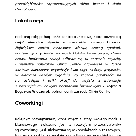
przedsiębiorców reprezentujących różne branże i skale
działalności.
Lokalizacja
Podobną rolę pełnią także centra biznesowe, które pozwalają
wejść niemalże płynnie w środowisko dużego biznesu.
Największe centra biznesowe oferują szereg spotkań,
konferencji czy także własnych klubów biznesowych, dzięki
czemu budowanie relacji odbywa się tu znacznie szybciej
i niemalże naturalnie. Olivia Centre, największe w Polsce
centrum biznesowe organizuje kilka tego rodzaju projektów
w niemalże każdym tygodniu, co rocznie przekłada się
na dziesiątki i setki okazji do wejścia w interakcję
z potencjalnymi nowymi partnerami biznesowymi
– wyjaśnia
Bogusław Wieczorek
, pełnomocnik zarządu Olivia Centre.
Coworkingi
Kolejnym rozwiązaniem, które wręcz z istoty swojego modelu
biznesowego związane jest z rozwojem przedsiębiorstw
są coworkingi. Jeśli ulokowane są w kompleksach biznesowych,
to równie szybko pozwalają początkującym przedsiębiorcom