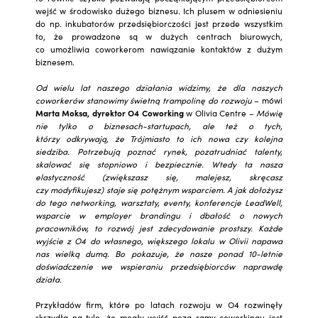
wejść w środowisko dużego biznesu. Ich plusem w odniesieniu
do np. inkubatorów przedsiębiorczości jest przede wszystkim
to, że prowadzone są w dużych centrach biurowych,
co umożliwia coworkerom nawiązanie kontaktów z dużym
biznesem.
Od wielu lat naszego działania widzimy, że dla naszych
coworkerów stanowimy świetną trampolinę do rozwoju
– mówi
Marta Moksa, dyrektor O4 Coworking
w Olivia Centre –
Mówię
nie tylko o biznesach-startupach, ale też o tych,
którzy odkrywają, że Trójmiasto to ich nowa czy kolejna
siedziba. Potrzebują poznać rynek, pozatrudniać talenty,
skalować się stopniowo i bezpiecznie. Wtedy ta nasza
elastyczność (zwiększasz się, malejesz, skręcasz
czy modyfikujesz) staje się potężnym wsparciem. A jak dołożysz
do tego networking, warsztaty, eventy, konferencje LeadWell,
wsparcie w employer brandingu i dbałość o nowych
pracowników, to rozwój jest zdecydowanie prostszy. Każde
wyjście z O4 do własnego, większego lokalu w Olivii napawa
nas wielką dumą. Bo pokazuje, że nasze ponad 10-letnie
doświadczenie we wspieraniu przedsiębiorców naprawdę
działa.
Przykładów firm, które po latach rozwoju w O4 rozwinęły
skrzydła na tyle, że mogły wyjść poza ramy coworkingu jest