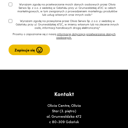
Wyrażam zgodę na przetwarzanie moich danych osobowych przez Olivia
Serwis Sp. z o.o. z siedzibą w Gdańsku przy ul. Grunwaldzkiej 472C w celach
marketingowych, w tym związanych z prowadzeniem marketingu produktów
lub usług własnych oraz innych osób.*
Wyrażam zgodę na przesyłanie przez Olivia Serwis Sp. z o.o. z siedzibą w
Gdańsku przy ul. Grunwaldzkiej 472C, w imieniu własnym lub na zlecenie innych
osób, informacji handlowych drogą elektroniczną.*
Prosimy o zapoznanie się z naszą
informacją dotyczącą przetwarzania danych
osobowych.
Kontakt
Olivia Centre, Olivia
Star (3. piętro)
al. Grunwaldzka 472
c 80-309 Gdańsk