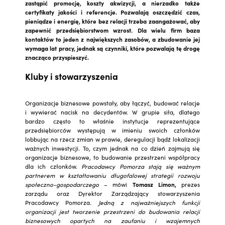
zastąpić promocję, koszty akwizycji, a nierzadko także
certyfikaty jakości i referencje. Pozwalają oszczędzić czas,
pieniądze i energię, które bez relacji trzeba zaangażować, aby
zapewnić przedsiębiorstwom wzrost. Dla wielu firm baza
kontaktów to jeden z największych zasobów, a zbudowanie jej
wymaga lat pracy, jednak są czynniki, które pozwalają tę drogę
znacząco przyspieszyć.
Kluby i stowarzyszenia
Organizacje biznesowe powstały, aby łączyć, budować relacje
i wywierać nacisk na decydentów. W grupie siła, dlatego
bardzo często to właśnie instytucje reprezentujące
przedsiębiorców występują w imieniu swoich członków
lobbując na rzecz zmian w prawie, deregulacji bądź lokalizacji
ważnych inwestycji. To, czym jednak na co dzień zajmują się
organizacje biznesowe, to budowanie przestrzeni współpracy
dla ich członków.
Pracodawcy Pomorza stają się ważnym
partnerem w kształtowaniu długofalowej strategii rozwoju
społeczno-gospodarczego
– mówi
Tomasz Limon,
prezes
zarządu oraz Dyrektor Zarządzający stowarzyszenia
Pracodawcy Pomorza
.
Jedną z najważniejszych funkcji
organizacji jest tworzenie przestrzeni do budowania relacji
biznesowych opartych na zaufaniu i wzajemnych